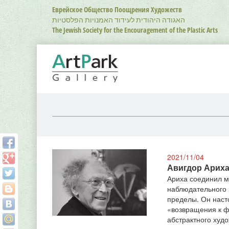
Перейти
Еврейское Общество Поощрения Художеств
к
האגודה היהודית לעידוד האמנויות הפלסטיות
основному
The Jewish Society for the Encouragement of the Plastic Arts
содержанию
2021/11/04
Авигдор Арих
Ариха соединил м
наблюдательного 
пределы. Он насто
«возвращения к фи
абстрактного худ