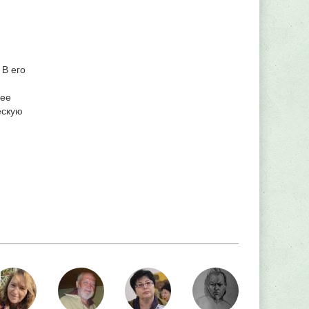
 В его
шее
ескую