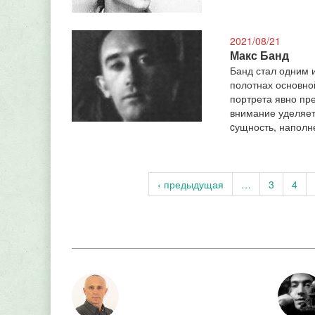
2021/08/21
Макс Банд
Банд стал одним 
полотнах основно
портрета явно пр
внимание уделяет
cущность, наполн
‹ предыдущая
…
3
4