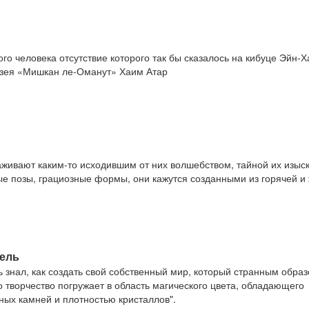
ого человека отсутствие которого так бы сказалось на кибуце Эйн-Х
узея «Мишкан ле-Оманут» Хаим Атар
аживают каким-то исходившим от них волшебством, тайной их изыс
ые позы, грациозные формы, они кажутся созданными из горячей и
дель
 знал, как создать свой собственный мир, который странным образ
о творчество погружает в область магического цвета, обладающего
ных камней и плотностью кристаллов".