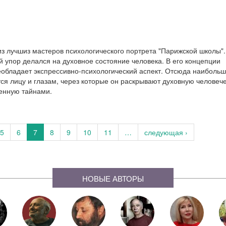
из лучшиз мастеров психологического портрета "Парижской школы".
й упор делался на духовное состояние человека. В его концепции
еобладает экспрессивно-психологический аспект. Отсюда наиболь
ся лицу и глазам, через которые он раскрывают духовную человеч
енную тайнами.
5
6
7
8
9
10
11
…
следующая ›
НОВЫЕ АВТОРЫ