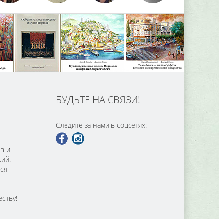
БУДЬТЕ НА СВЯЗИ!
Следите за нами в соцсетях:
в и
сий.
тся
ству!