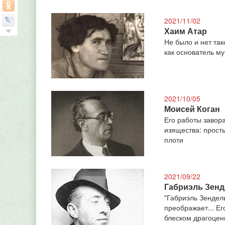
2021/11/02
Хаим Атар
Не было и нет так
как основатель м
2021/10/05
Моисей Коган
Его работы завор
изящества: прост
плоти
2021/09/22
Габриэль Зен
"Габриэль Зендель
преображает... Ег
блеском драгоцен