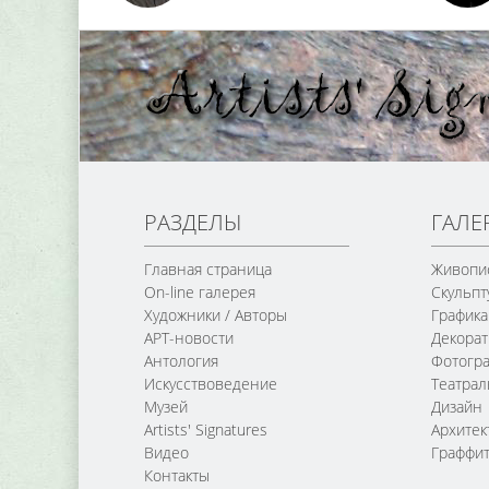
РАЗДЕЛЫ
ГАЛЕ
Главная страница
Живопи
On-line галерея
Скульпт
Художники / Авторы
Графика
АРТ-новости
Декорат
Антология
Фотогр
Искусствоведение
Театра
Музей
Дизайн
Artists' Signatures
Архитек
Видео
Граффи
Контакты