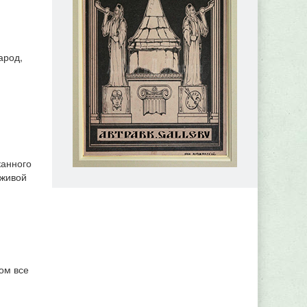
арод,
канного
 живой
ом все