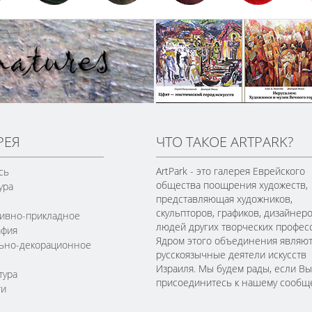
РЕЯ
ЧТО ТАКОЕ ARTPARK?
ArtPark - это галерея Еврейского
сь
общества поощрения художеств,
ура
представляющая художников,
скульпторов, графиков, дизайнеро
ивно-прикладное
людей других творческих профес
афия
Ядром этого объединения являю
льно-декорационное
русскоязычные деятели искусств
Израиля. Мы будем рады, если Вы
тура
присоединитесь к нашему сообще
ти