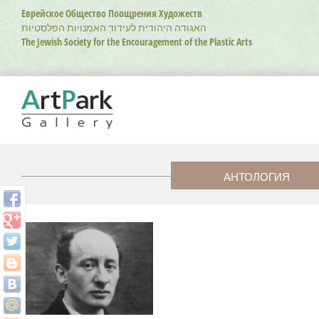
Перейти
Еврейское Общество Поощрения Художеств
к
האגודה היהודית לעידוד האמנויות הפלסטיות
основному
The Jewish Society for the Encouragement of the Plastic Arts
содержанию
АНТОЛОГИЯ