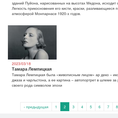
зданий Пуйона, нарисованных на высотах Медона, исходит 
Легкость прикосновения его кисти, краски, разливающиеся п
атмосферой Монпарнасе 1920-х годов.
2023/03/18
Тамара Лемпицкая
Тамара Лемпицкая была «живописным лицом» ар деко – ико
джаза и чарльстона, а ее картина – автопортрет в шлеме за
своего рода символом эпохи
‹ предыдущая
1
2
3
4
5
6
7
8