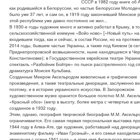
СССР в 1982 году книге об 
как родившийся в Белоруссии, но частью Белоруссии Молодечн
было уже 37 лет, и сам он, в 1919 году закончивший Минское
этой республики уже давно постоянно не жил...
В 1930-е годы художник много и активно работал в Крыму, в т
сельскохозяйственной коммуне «Войо ново» [«Новый путь» на 
входившем тогда, как и сейчас, в состав России, но на протяж
2014 годы, бывшем частью Украины, а также под Киевом (в се
Приднепропровской возвышенности, ныне находящемся в Черка
Константиновке); в Государственном еврейском театре Украин
спектакль «Разбойник Бойтре» по пьесе расстрелянного год сп
драматурга Моисея Кульбака.
Созданные Меером Аксельродом живописные и графические
произведения, а также театральные декорации, заслуженно вх
поэтому, и в историю украинского искусства. В Запорожском
художественном музее хранится большое полотно М.М. Аксел
«Красный обоз» (метр в высоту, более метра с четвертью в ши
созданное в 1932 году.
Этим, однако, география творческой биографии М.М. Аксельр
ограничивается. Его самая первая персональная выставка пр
1944 году в Алма-Ате, где художник, работавший над декораци
знаменитому фильму «Иван Грозный», и его семья находились
эвакуации с осени 1941 года – и этим имя Аксельрода вписано