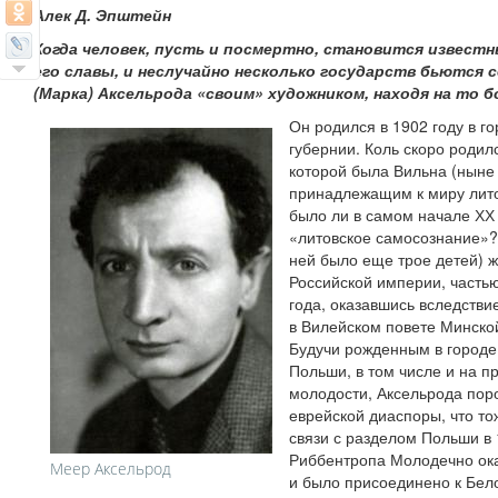
Алек Д. Эпштейн
Когда человек, пусть и посмертно, становится известн
его славы, и неслучайно несколько государств бьются 
(Марка) Аксельрода «своим» художником, находя на то б
Он родился в 1902 году в г
губернии. Коль скоро родил
которой была Вильна (ныне
принадлежащим к миру лито
было ли в самом начале ХХ
«литовское самосознание»?
ней было еще трое детей) ж
Российской империи, частью
года, оказавшись вследстви
в Вилейском повете Минско
Будучи рожденным в городе
Польши, в том числе и на п
молодости, Аксельрода пор
еврейской диаспоры, что т
связи с разделом Польши в 
Риббентропа Молодечно ока
Меер Аксельрод
и было присоединено к Бел