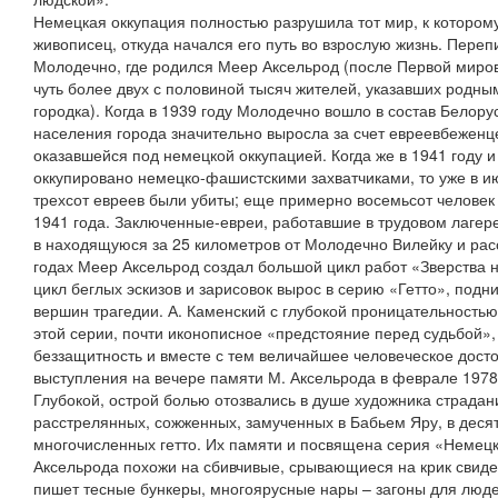
Немецкая оккупация полностью разрушила тот мир, к которо
живописец, откуда начался его путь во взрослую жизнь. Переп
Молодечно, где родился Меер Аксельрод (после Первой миров
чуть более двух с половиной тысяч жителей, указавших родн
городка). Когда в 1939 году Молодечно вошло в состав Белору
населения города значительно выросла за счет евреевбеженц
оказавшейся под немецкой оккупацией. Когда же в 1941 году
оккупировано немецко-фашистскими захватчиками, то уже в ию
трехсот евреев были убиты; еще примерно восемьсот человек
1941 года. Заключенные-евреи, работавшие в трудовом лагер
в находящуюся за 25 километров от Молодечно Вилейку и ра
годах Меер Аксельрод создал большой цикл работ «Зверства н
цикл беглых эскизов и зарисовок вырос в серию «Гетто», по
вершин трагедии. А. Каменский с глубокой проницательностью
этой серии, почти иконописное «предстояние перед судьбой»
беззащитность и вместе с тем величайшее человеческое досто
выступления на вечере памяти М. Аксельрода в феврале 1978 
Глубокой, острой болью отозвались в душе художника страда
расстрелянных, сожженных, замученных в Бабьем Яру, в десят
многочисленных гетто. Их памяти и посвящена серия «Немец
Аксельрода похожи на сбивчивые, срывающиеся на крик свиде
пишет тесные бункеры, многоярусные нары – загоны для люде