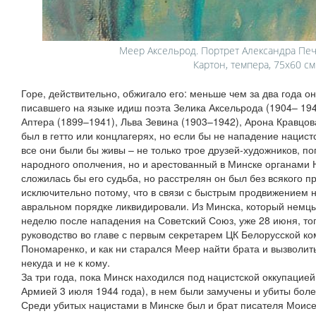
Меер Аксельрод. Портрет Александра Пече
Картон, темпера, 75x60 см
Горе, действительно, обжигало его: меньше чем за два года о
писавшего на языке идиш поэта Зелика Аксельрода (1904– 194
Аптера (1899–1941), Льва Зевина (1903–1942), Арона Кравцов
был в гетто или концлагерях, но если бы не нападение нацис
все они были бы живы – не только трое друзей-художников, п
народного ополчения, но и арестованный в Минске органами Н
сложилась бы его судьба, но расстрелян он был без всякого п
исключительно потому, что в связи с быстрым продвижением н
авральном порядке ликвидировали. Из Минска, который немцы
неделю после нападения на Советский Союз, уже 28 июня, то
руководство во главе с первым секретарем ЦК Белорусской 
Пономаренко, и как ни старался Меер найти брата и вызволить
некуда и не к кому.
За три года, пока Минск находился под нацистской оккупацие
Армией 3 июля 1944 года), в нем были замучены и убиты боле
Среди убитых нацистами в Минске был и брат писателя Моисея