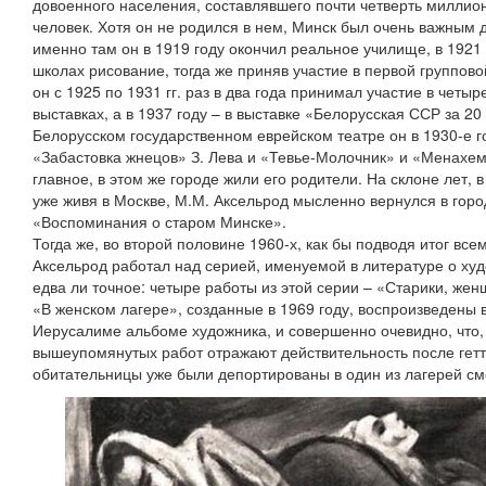
довоенного населения, составлявшего почти четверть миллион
человек. Хотя он не родился в нем, Минск был очень важным
именно там он в 1919 году окончил реальное училище, в 1921
школах рисование, тогда же приняв участие в первой группово
он с 1925 по 1931 гг. раз в два года принимал участие в чет
выставках, а в 1937 году – в выставке «Белорусская ССР за 2
Белорусском государственном еврейском театре он в 1930-е 
«Забастовка жнецов» З. Лева и «Тевье-Молочник» и «Менах
главное, в этом же городе жили его родители. На склоне лет, 
уже живя в Москве, М.М. Аксельрод мысленно вернулся в горо
«Воспоминания о старом Минске».
Тогда же, во второй половине 1960-х, как бы подводя итог вс
Аксельрод работал над серией, именуемой в литературе о худ
едва ли точное: четыре работы из этой серии – «Старики, жен
«В женском лагере», созданные в 1969 году, воспроизведены в
Иерусалиме альбоме художника, и совершенно очевидно, что,
вышеупомянутых работ отражают действительность после гетто
обитательницы уже были депортированы в один из лагерей см