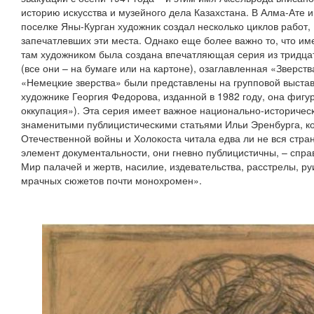
историю искусства и музейного дела Казахстана. В Алма-Ате и
поселке Яны-Курган художник создал несколько циклов работ,
запечатлевших эти места. Однако еще более важно то, что им
там художником была создана впечатляющая серия из тридца
(все они – на бумаге или на картоне), озаглавленная «Зверст
«Немецкие зверства» были представлены на групповой выставке
художнике Георгия Федорова, изданной в 1982 году, она фиг
оккупация»). Эта серия имеет важное национально-историческ
знаменитыми публицистическими статьями Ильи Эренбурга, ко
Отечественной войны и Холокоста читала едва ли не вся стра
элемент документальности, они гневно публицистичны, – спра
Мир палачей и жертв, насилие, издевательства, расстрелы, р
мрачных сюжетов почти монохромен».