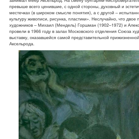
занимал Меер Аксельрод. На смену бунтарям-ниспровергате
превыше всего ценившие, с одной стороны, духовный и эстети
местечках (в широком смысле понятия), а с другой – испыта
культуру живописи, рисунка, пластики». Неслучайно, что двое
художников – Михаил (Мендель) Горшман (1902–1972) и Алекс
провели в 1966 году в залах Московского отделения Союза ху
выставку, оказавшейся самой представительной прижизненно
Аксельрода.