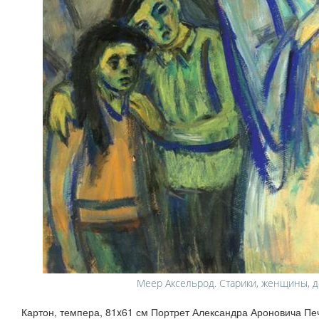
Меер Аксельрод. Старики, женщины, д
Картон, темпера, 81x61 см Портрет Александра Ароновича Печ