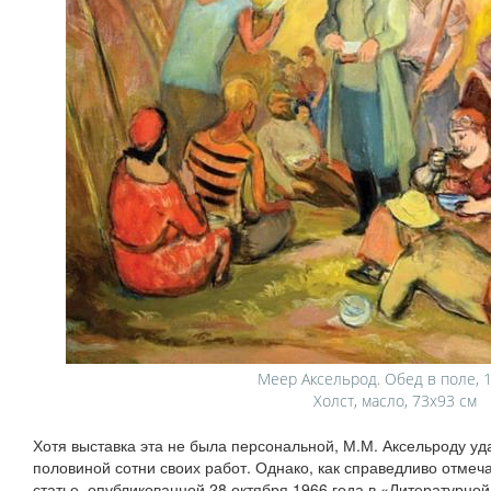
Меер Аксельрод. Обед в поле, 1
Холст, масло, 73x93 см
Хотя выставка эта не была персональной, М.М. Аксельроду уд
половиной сотни своих работ. Однако, как справедливо отмеч
статье, опубликованной 28 октября 1966 года в «Литературн