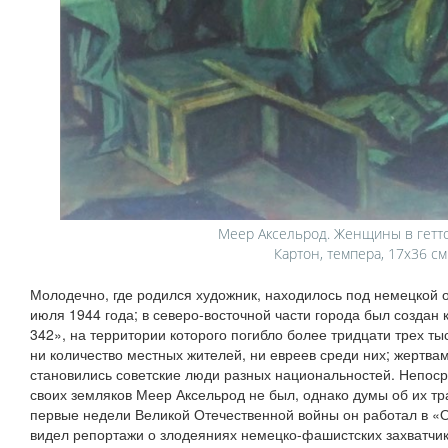
Меер Аксельрод. Женщины в гетто,
Картон, темпера, 17x36 см
Молодечно, где родился художник, находилось под немецкой о
июля 1944 года; в северо-восточной части города был создан
342», на территории которого погибло более тридцати трех ты
ни количество местных жителей, ни евреев среди них; жертва
становились советские люди разных национальностей. Непос
своих земляков Меер Аксельрод не был, однако думы об их тра
первые недели Великой Отечественной войны он работал в «О
видел репортажи о злодеяниях немецко-фашистских захватчик