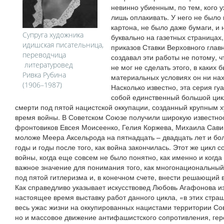
невинно убиенным, по тем, кого 
лишь оплакивать. У него не было 
картона, не было даже бумаги, и
Супруга художника
буквально на газетных страницах
идишская писательница,
приказов Ставки Верховного гла
переводчица
создавал эти работы не потому, чт
литературовед
не мог не сделать этого, в каких
Ривка Рубина
материальных условиях он ни н
(1906–1987)
Насколько известно, эта серия г
собой единственный большой цикл
смерти под пятой нацистской оккупации, созданный крупным 
время войны. В Советском Союзе получили широкую известно
фронтовиков Евсея Моисеенко, Гелия Коржева, Михаила Савицк
моложе Меера Аксельрода на пятнадцать – двадцать лет и бол
годы и годы после того, как война закончилась. Этот же цикл 
войны, когда еще совсем не было понятно, как именно и когда
важное значение для понимания того, как многонациональный
под пятой гитлеризма и, в конечном счете, внести решающий в
Как справедливо указывает искусствовед Любовь Агафонова и
настоящее время выставку работ данного цикла, «в этих стра
весь ужас жизни на оккупированных нацистами территории Сов
но и массовое движение антифашистского сопротивления, гер