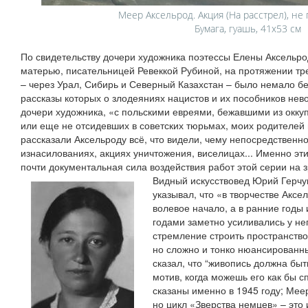
Меер Аксельрод. Акция (На расстрел), не 
Бумага, гуашь, 41x53 см
По свидетельству дочери художника поэтессы Елены Аксельрод,
матерью, писательницей Ревеккой Рубиной, на протяжении тр
– через Урал, Сибирь и Северный Казахстан – было немало б
рассказы которых о злодеяниях нацистов и их пособников нев
дочери художника, «с польскими евреями, бежавшими из окк
или еще не отсидевших в советских тюрьмах, моих родителей
рассказали Аксельроду всё, что видели, чему непосредственн
изнасилованиях, акциях уничтожения, виселицах... Именно эт
почти документальная сила воздействия работ этой серии на з
Видный искусствовед Юрий Герчу
указывал, что «в творчестве Акс
волевое начало, а в ранние годы 
годами заметно усиливались у не
стремление строить пространство
но сложно и тонко нюансированным
сказал, что “живопись должна бы
мотив, когда можешь его как бы с
сказаны именно в 1945 году; Мее
но цикл «Зверства немцев» – это