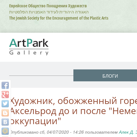
Перейти
Еврейское Общество Поощрения Художеств
к
האגודה היהודית לעידוד האמנויות הפלסטיות
основному
The Jewish Society for the Encouragement of the Plastic Arts
содержанию
БЛОГИ
Художник, обожженный гор
Аксельрод до и после "Нем
оккупации"
Опубликовано сб, 04/07/2020 - 14:26 пользователем
Алек Д.