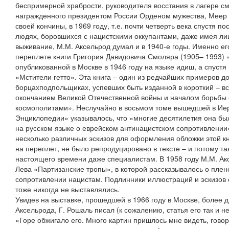
беспримерной храбрости, руководителя восстания в лагере с
награжденного президентом России Орденом мужества, Меер 
своей кончины, в 1969 году, т.е. почти четверть века спустя п
людях, боровшихся с нацистскими оккупантами, даже имея 
выживание, М.М. Аксельрод думал и в 1940-е годы. Именно е
переплете книги Григория Давидовича Смоляра (1905– 1993) «
опубликованной в Москве в 1946 году на языке идиш, а спустя 
«Мстители гетто». Эта книга – один из редчайших примеров д
борцахподпольщиках, успевших быть изданной в короткий – вс
окончанием Великой Отечественной войны и началом борьбы
космополитами». Неслучайно в восьмом томе вышедшей в Ие
Энциклопедии» указывалось, что «многие десятилетия она бы
на русском языке о еврейском антинацистском сопротивлении
несколько различных эскизов для оформления обложки этой кни
на переплет, не было репродуцировано в тексте – и потому та
настоящего времени даже специалистам. В 1958 году М.М. Ак
Лева «Партизанские тропы», в которой рассказывалось о плене
сопротивлении нацистам. Подлинники иллюстраций и эскизов о
тоже никогда не выставлялись.
Увидев на выставке, прошедшей в 1966 году в Москве, более 
Аксельрода, Г. Рошаль писал (к сожалению, статья его так и н
«Горе обжигало его. Много картин пришлось мне видеть, говор