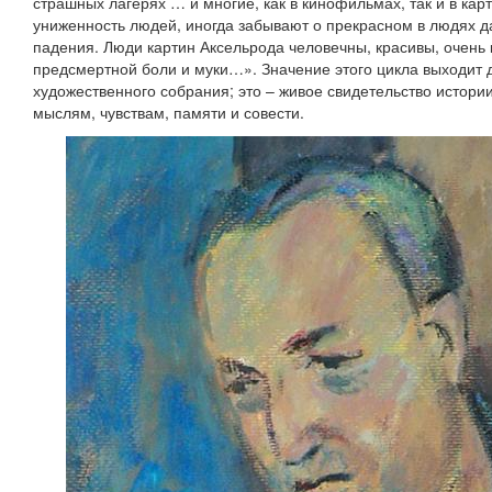
страшных лагерях … и многие, как в кинофильмах, так и в ка
униженность людей, иногда забывают о прекрасном в людях д
падения. Люди картин Аксельрода человечны, красивы, очень
предсмертной боли и муки…». Значение этого цикла выходит д
художественного собрания; это – живое свидетельство истор
мыслям, чувствам, памяти и совести.