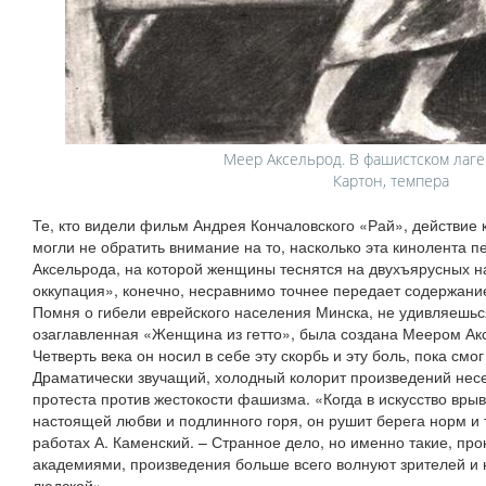
Меер Аксельрод. В фашистском лагер
Картон, темпера
Те, кто видели фильм Андрея Кончаловского «Рай», действие 
могли не обратить внимание на то, насколько эта кинолента 
Аксельрода, на которой женщины теснятся на двухъярусных н
оккупация», конечно, несравнимо точнее передает содержание
Помня о гибели еврейского населения Минска, не удивляешься
озаглавленная «Женщина из гетто», была создана Меером Акс
Четверть века он носил в себе эту скорбь и эту боль, пока смо
Драматически звучащий, холодный колорит произведений несет
протеста против жестокости фашизма. «Когда в искусство врыв
настоящей любви и подлинного горя, он рушит берега норм и т
работах А. Каменский. – Странное дело, но именно такие, п
академиями, произведения больше всего волнуют зрителей и 
людской».