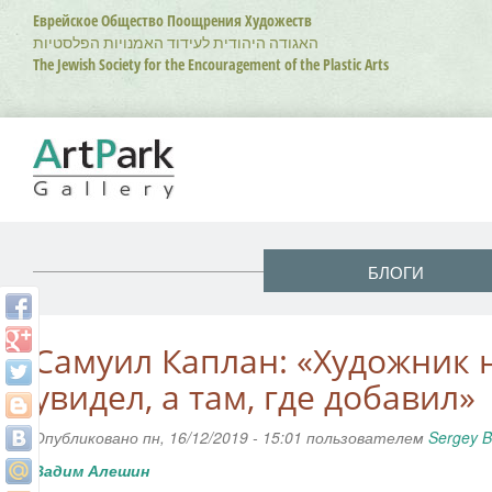
Перейти
Еврейское Общество Поощрения Художеств
к
האגודה היהודית לעידוד האמנויות הפלסטיות
основному
The Jewish Society for the Encouragement of the Plastic Arts
содержанию
БЛОГИ
Самуил Каплан: «Художник н
увидел, а там, где добавил»
Опубликовано пн, 16/12/2019 - 15:01 пользователем
Sergey B
Вадим Алешин