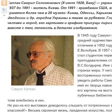
Каплан Самуил Соломонович (8 июля 1928, Баку) — укра
1937 до 1991 - житель Киева. От 1991 - гражданин США,
хранятся более чем в 20 музеях: Киева, Одессы, Харькова
Феодосии и др. городов Украины а также за рубежом. Г
человек и город, его картинам и графике присущи лири
вместе с тем, точность в деталях изображения.
В 1945 году Самуил 
средней художествен
отличием в 1952 год
Е.Волобуев. В 1957 
стал студентом перв
преподавателями ст
В.С.Болдырев. Имя э
странах мира. У нег
восторженных почита
увидеть работы Саму
имя их творца навсе
Самуил Каплан
его картины на выст
публичных библиоте
тоже влюбились в них.
Не раз на его выставках доводилось слышать от потрясенных з
классикой!» Весьма скромная жизнь, преданная искусству, по