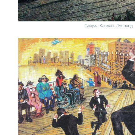
Самуил Каплан. Луноход