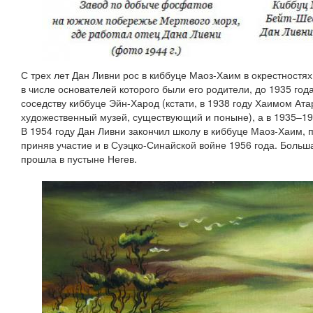
С трех лет Дан Ливни рос в киббуце Маоз-Хаим в окрестностя
в числе основателей которого были его родители, до 1935 го
соседству киббуце Эйн-Харод (кстати, в 1938 году Хаимом Ат
художественный музей, существующий и поныне), а в 1935–193
В 1954 году Дан Ливни закончил школу в киббуце Маоз-Хаим, п
приняв участие и в Суэцко-Синайской войне 1956 года. Больш
прошла в пустыне Негев.