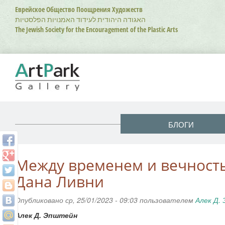
Перейти
Еврейское Общество Поощрения Художеств
к
האגודה היהודית לעידוד האמנויות הפלסטיות
основному
The Jewish Society for the Encouragement of the Plastic Arts
содержанию
БЛОГИ
Между временем и вечность
Дана Ливни
Опубликовано ср, 25/01/2023 - 09:03 пользователем
Алек Д.
Алек Д. Эпштейн