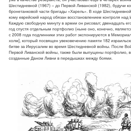
Шестидневной (1967) – до Первой Ливанской (1982), будучи 
бронетанковой части бригады «Харель». В ходе Шестидневной
кому еврейский народ обязан восстановлением контроля над
Каждую свободную минуту в армии он рисовал; двенадцать ег
год спустя отдельным портфолио (ныне оно, конечно, являетс
с 2008 года подлинники этих работ экспонируются в Мемориа
холм], который посвящен увековечению памяти 182 израильск
битве за Иерусалим во время Шестидневной войны. После Вой
Первой Ливанской войны, также были выпущены портфолио, в
созданные Даном Ливни в передышках между боями.