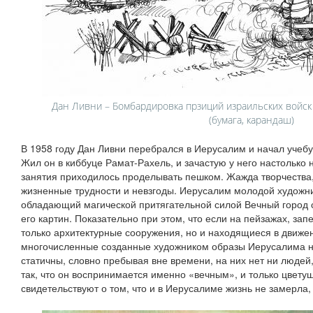
Дан Ливни – Бомбардировка прзиций израильских войск 
(бумага, карандаш)
В 1958 году Дан Ливни перебрался в Иерусалим и начал учеб
Жил он в киббуце Рамат-Рахель, и зачастую у него настолько н
занятия приходилось проделывать пешком. Жажда творчества,
жизненные трудности и невзгоды. Иерусалим молодой художни
обладающий магической притягательной силой Вечный город 
его картин. Показательно при этом, что если на пейзажах, з
только архитектурные сооружения, но и находящиеся в движе
многочисленные созданные художником образы Иерусалима не
статичны, словно пребывая вне времени, на них нет ни людей
так, что он воспринимается именно «вечным», и только цвету
свидетельствуют о том, что и в Иерусалиме жизнь не замерла, 