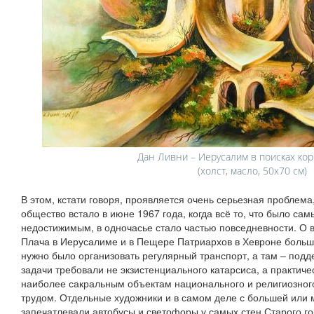
Дан Ливни – Иерусалим в поисках корн
(холст, масло, 50х70 см)
В этом, кстати говоря, проявляется очень серьезная проблема
общество встало в июне 1967 года, когда всё то, что было с
недостижимым, в одночасье стало частью повседневности. О 
Плача в Иерусалиме и в Пещере Патриархов в Хевроне больше
нужно было организовать регулярный транспорт, а там – подде
задачи требовали не экзистенциального катарсиса, а практиче
наиболее сакральным объектам национального и религиозног
трудом. Отдельные художники и в самом деле с большей или
запечатлевали автобусы и светофоры у самых стен Старого г