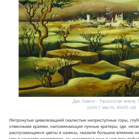
Дан Ливни – Расколотая земля, 1
(холст, масло, 40х45 см)
Нетронутые цивилизацией скалистые неприступные горы, глуб
отвесными краями, напоминающие лунные кратеры, где, несмо
распускающиеся цветы и оазисы, оказали большое влияние на
уже в качестве резервиста, он участвовал еще в четырех война