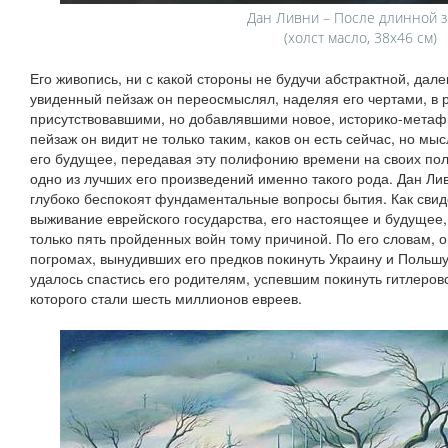
Дан Ливни – После длинной 
(холст масло, 38x46 см)
Его живопись, ни с какой стороны не будучи абстрактной, дал
увиденный пейзаж он переосмыслял, наделяя его чертами, в 
присутствовавшими, но добавлявшими новое, историко-метаф
пейзаж он видит не только таким, каков он есть сейчас, но м
его будущее, передавая эту полифонию времени на своих п
одно из лучших его произведений именно такого рода. Дан Ли
глубоко беспокоят фундаментальные вопросы бытия. Как свиде
выживание еврейского государства, его настоящее и будущее, 
только пять пройденных войн тому причиной. По его словам, 
погромах, вынудивших его предков покинуть Украину и Польшу,
удалось спастись его родителям, успевшим покинуть гитлеро
которого стали шесть миллионов евреев.