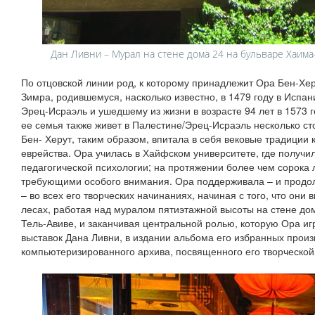
Дан Ливни – Мурал на стене дома 24 на бульваре Хаима
По отцовской линии род, к которому принадлежит Ора Бен-Хер
Зимра, родившемуся, насколько известно, в 1479 году в Испан
Эрец-Исраэль и ушедшему из жизни в возрасте 94 лет в 1573 
ее семья также живет в Палестине/Эрец-Исраэль несколько с
Бен- Херут, таким образом, впитала в себя вековые традиции 
еврейства. Ора училась в Хайфском университете, где получил
педагогической психологии; на протяжении более чем сорока 
требующими особого внимания. Ора поддерживала – и продол
– во всех его творческих начинаниях, начиная с того, что они
лесах, работая над муралом пятиэтажной высоты на стене дом
Тель-Авиве, и заканчивая центральной ролью, которую Ора иг
выставок Дана Ливни, в издании альбома его избранных прои
компьютеризированного архива, посвященного его творческой