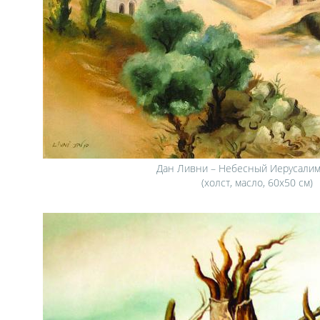
Дан Ливни – Небесный Иерусалим,
(холст, масло, 60х50 см)