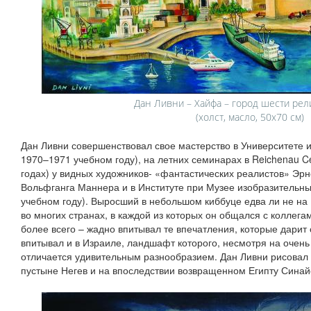
Дан Ливни – Хайфа – город шести рели
(холст, масло, 50х70 см)
Дан Ливни совершенствовал свое мастерство в Университете и
1970–1971 учебном году), на летних семинарах в Reichenau Ce
годах) у видных художников- «фантастических реалистов» Эрн
Вольфганга Маннера и в Институте при Музее изобразительных
учебном году). Выросший в небольшом киббуце едва ли не на
во многих странах, в каждой из которых он общался с коллега
более всего – жадно впитывал те впечатления, которые дарит
впитывал и в Израиле, ландшафт которого, несмотря на очен
отличается удивительным разнообразием. Дан Ливни рисовал н
пустыне Негев и на впоследствии возвращенном Египту Синайс