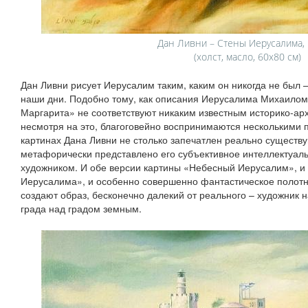
Дан Ливни – Стены Иерусалима, 
(холст, масло, 60х80 см)
Дан Ливни рисует Иерусалим таким, каким он никогда не был – 
наши дни. Подобно тому, как описания Иерусалима Михаилом
Маргарита» не соответствуют никаким известным историко-арх
несмотря на это, благоговейно воспринимаются несколькими п
картинах Дана Ливни не столько запечатлен реально существ
метафорически представлено его субъективное интеллектуаль
художником. И обе версии картины «Небесный Иерусалим», и
Иерусалима», и особенно совершенно фантастическое полотн
создают образ, бесконечно далекий от реального – художник 
града над градом земным.