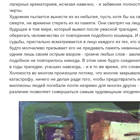
лагерных крематориев, исчезая навечно, - и забвение полнос
черты.
Художник пытается вынести их из небытия, пусть хотя бы на с
смерти, ни времени стереть их из памяти. Они смотрят на лиц
будущее в том мире, который выжил после ужасной трагедии, т
оберегать человечество от повторения подобного кошмара. И 
судьбы, пристально всматривается в лицо каждого из тех, кто
будто молчаливо призывает его не предавать память невинны
одним лишь своим острым взором - громче любых слов - закли
подобное не повторилось никогда. В этом окне будто соединил
в годы трагедии, угасших навсегда, - и в то же время, это сло
Холокоста во многом произошли потому, что многие закрывал
катастрофу, ничего не делая ради того, чтобы предотвратить ее
миллионы людей погибали почти незримо для многих других - 
различие позволяет совершаться самым чудовищным злодеян