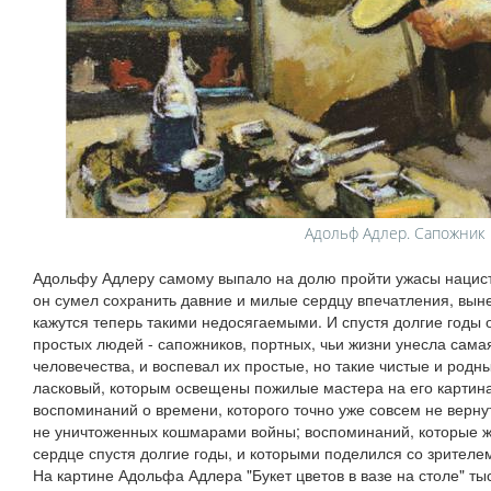
Адольф Адлер. Сапожник
Адольфу Адлеру самому выпало на долю пройти ужасы нацистс
он сумел сохранить давние и милые сердцу впечатления, выне
кажутся теперь такими недосягаемыми. И спустя долгие годы 
простых людей - сапожников, портных, чьи жизни унесла сама
человечества, и воспевал их простые, но такие чистые и родны
ласковый, которым освещены пожилые мастера на его картинах
воспоминаний о времени, которого точно уже совсем не верну
не уничтоженных кошмарами войны; воспоминаний, которые ж
сердце спустя долгие годы, и которыми поделился со зрителе
На картине Адольфа Адлера "Букет цветов в вазе на столе" т