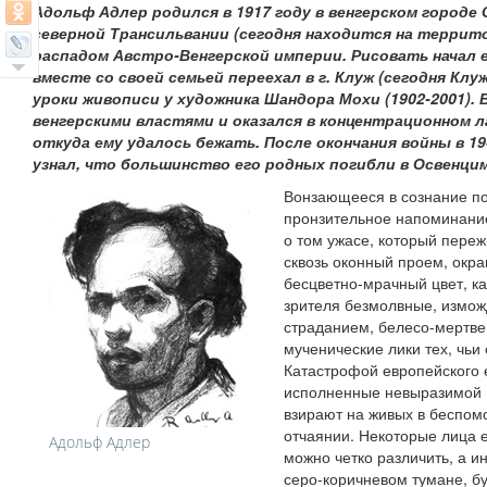
Адольф Адлер родился в 1917 году в венгерском городе
северной Трансильвании (сегодня находится на террит
распадом Австро-Венгерской империи. Рисовать начал е
вместе со своей семьей переехал в г. Клуж (сегодня Клуж
уроки живописи у художника Шандора Мохи (1902-2001).
венгерскими властями и оказался в концентрационном 
откуда ему удалось бежать. После окончания войны в 194
узнал, что большинство его родных погибли в Освенцим
Вонзающееся в сознание по
пронзительное напоминание
о том ужасе, который переж
сквозь оконный проем, окр
бесцветно-мрачный цвет, ка
зрителя безмолвные, измо
страданием, белесо-мертвен
мученические лики тех, чь
Катастрофой европейского 
исполненные невыразимой г
взирают на живых в беспо
отчаянии. Некоторые лица е
Адольф Адлер
можно четко различить, а 
серо-коричневом тумане, б