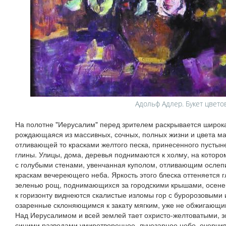
Адольф Адлер. Букет цвето
На полотне "Иерусалим" перед зрителем раскрывается широк
рождающаяся из массивных, сочных, полных жизни и цвета ма
отливающей то красками желтого песка, принесенного пустын
глины. Улицы, дома, деревья поднимаются к холму, на котор
с голубыми стенами, увенчанная куполом, отливающим ослеп
краскам вечереющего неба. Яркость этого блеска оттеняется 
зеленью рощ, поднимающихся за городскими крышами, осен
к горизонту виднеются скалистые изломы гор с буророзовыми
озаренные склоняющимся к закату мягким, уже не обжигающ
Над Иерусалимом и всей землей тает охристо-желтоватыми, з
синими разводами умиротворенное, лучезарное небо, очерч