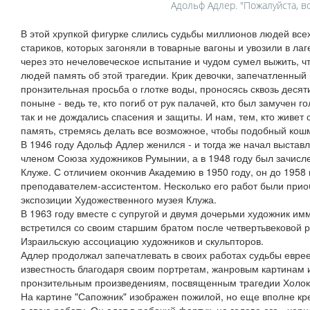
Адольф Адлер. "Пожалуйста, в
В этой хрупкой фигурке слились судьбы миллионов людей всех
стариков, которых загоняли в товарные вагоны и увозили в ла
через это нечеловеческое испытание и чудом сумел выжить, ч
людей память об этой трагедии. Крик девочки, запечатленный
пронзительная просьба о глотке воды, проносясь сквозь десяти
поныне - ведь те, кто погиб от рук палачей, кто был замучен 
так и не дождались спасения и защиты. И нам, тем, кто живет 
память, стремясь делать все возможное, чтобы подобный кош
В 1946 году Адольф Адлер женился - и тогда же начал выставл
членом Союза художников Румынии, а в 1948 году был зачисл
Клуже. С отличием окончив Академию в 1950 году, он до 1958 
преподавателем-ассистентом. Несколько его работ были прио
экспозиции Художественного музея Клужа.
В 1963 году вместе с супругой и двумя дочерьми художник имм
встретился со своим старшим братом после четвертьвековой ра
Израильскую ассоциацию художников и скульпторов.
Адлер продолжал запечатлевать в своих работах судьбы евре
известность благодаря своим портретам, жанровым картинам 
пронзительным произведениям, посвященным трагедии Холок
На картине "Сапожник" изображен пожилой, но еще вполне кр