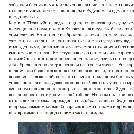
забывали беречь память миллионов павших, но и не отворачив
гонение и уничтожение в настоящем и будущем - и сделали то, 
предотвратить.
Картина "Пожалуйста, воды" - еще одно пронзающее душу, ис
посвященное памяти жертв Холокоста, чьи судьбы были слом
уничтожения. На картине изображена девочка, которая выгляд
уже готовы запирать, и протягивает к зрителю пустую кружку, 
изможденными, полными нечеловеческого отчаяния и бессили
смертельного страха. Ее исхудавшее до остроты лицо окрасил
неживой цвет, в котором написано ее платье, дверь вагона, цв
для обреченных на смерть погасли все краски жизни... Вся ка
практически бесцветных тонах, лишенных жизни, которые не 
спасение. Только край чашки отсвечивает последним белесым 
угасающая навсегда. Даже естественный свет заглушается мра
зияющем провале еще не закрытого вагона за головой девочки
сознание неотвратимости скорой гибели. На всем полотне нет 
оттенков и цветовых переходов - весь образ выписан, будто 
непрозрачными мазками, беспросветными пятнами и дрожащи
неотвратимостью передающими ужас трагедии.