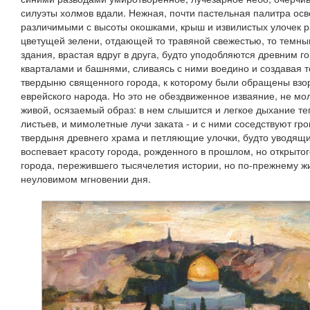
силуэты холмов вдали. Нежная, почти пастельная палитра ос
различимыми с высоты окошками, крыш и извилистых улочек 
цветущей зелени, отдающей то травяной свежестью, то темны
здания, врастая вдруг в друга, будто уподобляются древним
кварталами и башнями, сливаясь с ними воедино и создавая
твердыню священного города, к которому были обращены взо
еврейского народа. Но это не обездвиженное изваяние, не мо
живой, осязаемый образ: в нем слышится и легкое дыхание те
листьев, и мимолетные лучи заката - и с ними соседствуют гр
твердыня древнего храма и петляющие улочки, будто уводящие
воспевает красоту города, рожденного в прошлом, но открыто
города, пережившего тысячелетия истории, но по-прежнему жи
неуловимом мгновении дня.