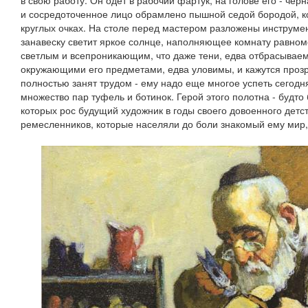
в свою работу. Он одет в рабочий фартук, на голове его - чер
и сосредоточенное лицо обрамлено пышной седой бородой, кот
круглых очках. На столе перед мастером разложены инструмен
занавеску светит яркое солнце, наполняющее комнату равно
светлым и всепроникающим, что даже тени, едва отбрасывае
окружающими его предметами, едва уловимы, и кажутся прозр
полностью занят трудом - ему надо еще многое успеть сегодня
множество пар туфель и ботинок. Герой этого полотна - будто
которых рос будущий художник в годы своего довоенного детст
ремесленников, которые населяли до боли знакомый ему мир