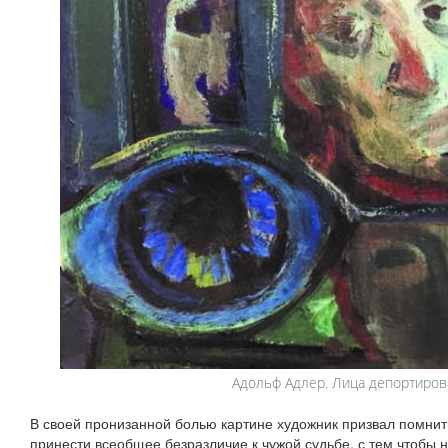
Адольф Адлер. Лица депортиро
В своей пронизанной болью картине художник призвал помнить
принести всеобщее безразличие к чужой судьбе, с тем чтобы 