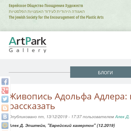
Перейти
Еврейское Общество Поощрения Художеств
к
האגודה היהודית לעידוד האמנויות הפלסטיות
основному
The Jewish Society for the Encouragement of the Plastic Arts
содержанию
БЛОГИ
Живопись Адольфа Адлера:
рассказать
Опубликовано пт, 13/12/2019 - 17:37 пользователем
Алек Д
Алек Д. Эпштейн, "Еврейский камертон" (12.2019)