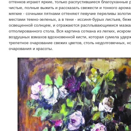
оттенков играют яркие, только распустившиеся благоуханные р
чистые, полные выжить и рассказать свежести и тонкого арома
мягкие - сочными пятнами оттеняют певучие переливы золоти
местами темно-зеленых, а в тени - иссиня-бурых листьев, беж
освещенной солнцем, и отражаются расплывающимися мазкам
отполированного стола. Вся картина соткана из легких, искр
воздушных взмахов вдохновенной кисти, которая сумела удерж
трепетное очарование свежих цветов, столь недолговечных, н
очарования и красоты.