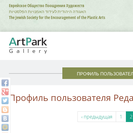
Перейти
Еврейское Общество Поощрения Художеств
к
האגודה היהודית לעידוד האמנויות הפלסטיות
основному
The Jewish Society for the Encouragement of the Plastic Arts
содержанию
ПРОФИЛЬ ПОЛЬЗОВАТЕ
Профиль пользователя Ред
‹ предыдущая
1
2