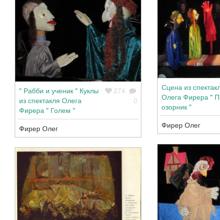
Сцена из спектак
" Рабби и ученик " Куклы
274
Олега Фирера " П
из спектакля Олега
0
озорник "
Фирера " Голем "
Фирер Олег
Фирер Олег