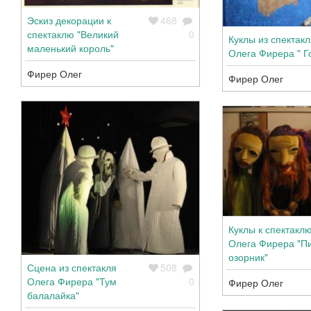
Эскиз декорации к
468
спектаклю "Великий
0
Куклы из спектакл
маленький король"
Олега Фирера " Г
Фирер Олег
Фирер Олег
Куклы к спектакл
Олега Фирера "П
озорник"
Сцена из спектакля
508
Олега Фирера "Тум
0
Фирер Олег
балалайка"