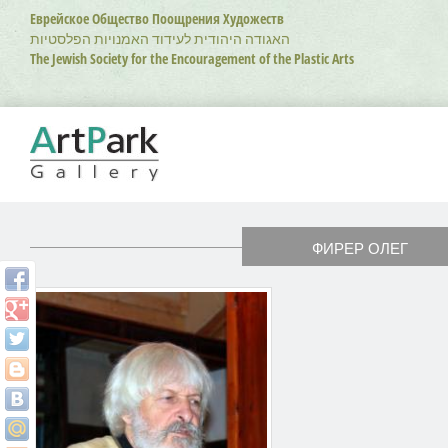
Перейти
Еврейское Общество Поощрения Художеств
к
האגודה היהודית לעידוד האמנויות הפלסטיות
основному
The Jewish Society for the Encouragement of the Plastic Arts
содержанию
ФИРЕР ОЛЕГ