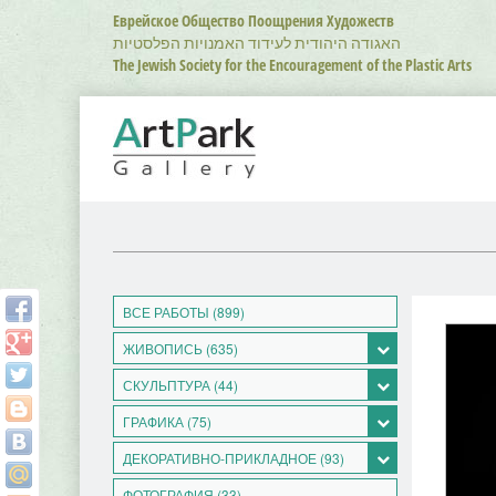
Перейти
Еврейское Общество Поощрения Художеств
к
האגודה היהודית לעידוד האמנויות הפלסטיות
основному
The Jewish Society for the Encouragement of the Plastic Arts
содержанию
ВСЕ РАБОТЫ (899)
ЖИВОПИСЬ (635)
СКУЛЬПТУРА (44)
ГРАФИКА (75)
ДЕКОРАТИВНО-ПРИКЛАДНОЕ (93)
ФОТОГРАФИЯ (33)