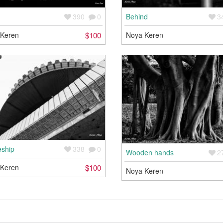
390
0
Behind
3
 Keren
$100
Noya Keren
ship
338
0
Wooden hands
2
 Keren
$100
Noya Keren
ица
4
из 4
раницы