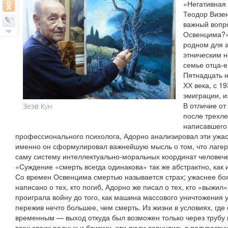
«Негативная
Теодор Визе
важный вопро
Освенцима?»
родном для а
этническим н
семье отца-е
Пятнадцать 
ХХ века, с 1
эмиграции, и
В отличие от
Зеэв Кун
после трехле
написавшего 
профессионального психолога, Адорно анализировал эти ужас
именно он сформулировал важнейшую мысль о том, что лагер
саму систему интеллектуально-моральных координат человече
«Суждение «смерть всегда одинакова» так же абстрактно, как
Со времен Освенцима смертью называется страх; ужаснее боя
написано о тех, кто погиб, Адорно же писал о тех, кто «выжил
проиграла войну до того, как машина массового уничтожения 
пережив нечто большее, чем смерть. Из жизни в условиях, гд
временным — выход откуда был возможен только через трубу 
всех своих родных и близких, эти люди вернулись в полуразр