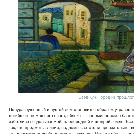
Зеэв Кун. Город из прошло
Полуразрушенный и пустой дом становится образом утраченн
погибшего домашнего очага, яблоко — напоминанием о благоп
заботливо возделываемой, плодородной и щедрой земле. Все э
так, что предметы, линии, надломы светотени пронзительно в
трагическими подробностями разрушения. Все эти образы по