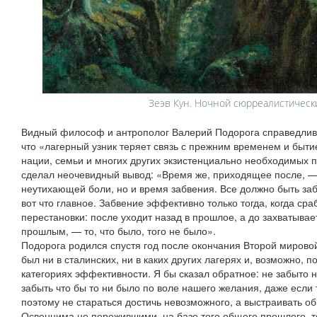
Зеэв Кун. Ночной сюрреалистическ
Видный философ и антрополог Валерий Подорога справедливо 
что «лагерный узник теряет связь с прежним временем и быти
нации, семьи и многих других экзистенциально необходимых по
сделал неочевидный вывод: «Время же, приходящее после, — 
неутихающей боли, но и время забвения. Все должно быть заб
вот что главное. Забвение эффективно только тогда, когда с
перестановки: после уходит назад в прошлое, а до захватыва
прошлым, — то, что было, того не было».
Подорога родился спустя год после окончания Второй мировой
был ни в сталинских, ни в каких других лагерях и, возможно, 
категориях эффективности. Я бы сказал обратное: не забыто 
забыть что бы то ни было по воле нашего желания, даже если 
поэтому не стараться достичь невозможного, а выстраивать 
Освенцима не пережившими, на базе того общего прошлого, 