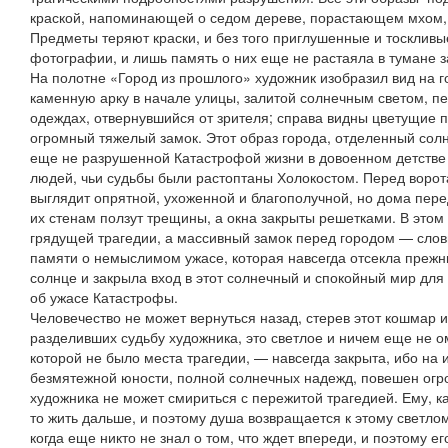
краской, напоминающей о седом дереве, порастающем мхом, 
Предметы теряют краски, и без того приглушенные и тосклив
фотографии, и лишь память о них еще не растаяла в тумане з
На полотне «Город из прошлого» художник изобразил вид на 
каменную арку в начале улицы, залитой солнечным светом, пе
одеждах, отвернувшийся от зрителя; справа видны цветущие п
огромный тяжелый замок. Этот образ города, отделенный сол
еще не разрушенной Катастрофой жизни в довоенном детстве
людей, чьи судьбы были растоптаны Холокостом. Перед ворота
выглядит опрятной, ухоженной и благополучной, но дома пере
их стенам ползут трещины, а окна закрыты решетками. В это
грядущей трагедии, а массивный замок перед городом — сло
памяти о немыслимом ужасе, которая навсегда отсекла прежн
солнце и закрыла вход в этот солнечный и спокойный мир для 
об ужасе Катастрофы.
Человечество не может вернуться назад, стерев этот кошмар и
разделивших судьбу художника, это светлое и ничем еще не о
которой не было места трагедии, — навсегда закрыта, ибо на 
безмятежной юности, полной солнечных надежд, повешен огр
художника не может смириться с пережитой трагедией. Ему, ка
то жить дальше, и поэтому душа возвращается к этому светло
когда еще никто не знал о том, что ждет впереди, и поэтому е