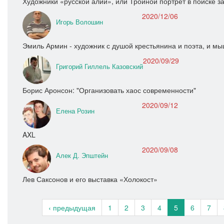
Художники «русской алии», или Тройной портрет в поиске 
2020/12/06
Игорь Волошин
Эмиль Армин - художник с душой крестьянина и поэта, и 
2020/09/29
Григорий Гиллель Казовский
Борис Аронсон: "Организовать хаос современности"
2020/09/12
Елена Розин
AXL
2020/09/08
Алек Д. Эпштейн
Лев Саксонов и его выставка «Холокост»
‹ предыдущая
1
2
3
4
5
6
7