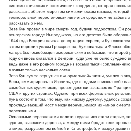
системы этических и эстетических координат, которая позвол
рассказать об этом мире тем символическим языком, которы
темпоральной перестановки» является средством не забыть о 
рассказать о нем.
Зеэв Кун провел в мире смерти год, будучи подростком. Он ро
венгерском городе Ньиредьхаза, но его детство было оборва
1944 года Венгрия начала депортацию евреев, и Кун оказался
затем пережил ужасы Гроссрозена, Бухенвальда и Флоссенбюр
лагерь был освобожден американскими войсками, что второй р
году он вновь оказался в Венгрии, куда уже не было суждено 
ведь даже в его родном городе из восьми тысяч соплеменник
в живых только несколько сотен…
Зеэв Кун сумел вернуться к «нормальной» жизни, учился в ак
Вены, иммигрировал в Израиль, где с годами снискал себе сла
самобытных художников, провел десятки выставок во Франции,
США и других странах. Однако, при всех формальных регалия
Куна состоит в том, что ему, как никому другому, удалось соз
прокладывающий мост между вернувшимися из «мира смерти» 
пережившими.
Основными персонажами полотен художника стали старые, 
здания, высохшие деревья, а между ними бродят тени прошло
о мире, разрушенном войной и Катастрофой, и воздух дышит 