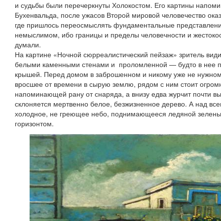
и судьбы были перечеркнуты Холокостом. Его картины напоми
Бухенвальда, после ужасов Второй мировой человечество оказ
где пришлось переосмыслять фундаментальные представления
немыслимом, ибо границы и пределы человечности и жестокос
думали.
На картине «Ночной сюрреалистический пейзаж» зритель вид
белыми каменными стенами и проломленной — будто в нее 
крышей. Перед домом в заброшенном и никому уже не нужном 
вросшее от времени в сырую землю, рядом с ним стоит огром
напоминающей рану от снаряда, а внизу едва журчит почти в
склоняется мертвенно белое, безжизненное дерево. А над все
холодное, не греющее небо, поднимающееся ледяной зелень
горизонтом.