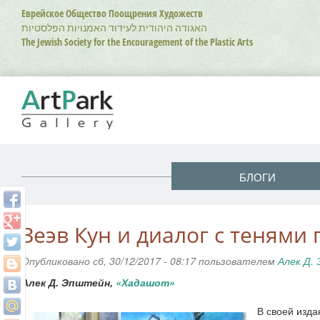
Перейти
Еврейское Общество Поощрения Художеств
к
האגודה היהודית לעידוד האמנויות הפלסטיות
основному
The Jewish Society for the Encouragement of the Plastic Arts
содержанию
БЛОГИ
Зеэв Кун и диалог с тенями
Опубликовано сб, 30/12/2017 - 08:17 пользователем
Алек Д.
Алек Д. Эпштейн,
«Хадашот»
В своей изда