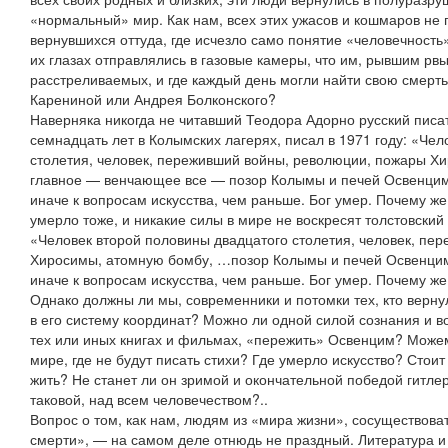
«нормальный» мир. Как нам, всех этих ужасов и кошмаров не 
вернувшихся оттуда, где исчезло само понятие «человечность»
их глазах отправлялись в газовые камеры, что им, рывшим рвы
расстреливаемых, и где каждый день могли найти свою смерт
Карениной или Андрея Болконского?
Наверняка никогда не читавший Теодора Адорно русский пис
семнадцать лет в Колымских лагерях, писал в 1971 году: «Че
столетия, человек, переживший войны, революции, пожары Х
главное — венчающее все — позор Колымы и печей Освенцим
иначе к вопросам искусства, чем раньше. Бог умер. Почему же
умерло тоже, и никакие силы в мире не воскресят толстовский
«Человек второй половины двадцатого столетия, человек, пе
Хиросимы, атомную бомбу, …позор Колымы и печей Освенцим
иначе к вопросам искусства, чем раньше. Бог умер. Почему же
Однако должны ли мы, современники и потомки тех, кто верну
в его систему координат? Можно ли одной силой сознания и в
тех или иных книгах и фильмах, «пережить» Освенцим? Може
мире, где не будут писать стихи? Где умерло искусство? Стоит
жить? Не станет ли он зримой и окончательной победой гитле
таковой, над всем человечеством?..
Вопрос о том, как нам, людям из «мира жизни», сосуществоват
смерти», — на самом деле отнюдь не праздный. Литература и и