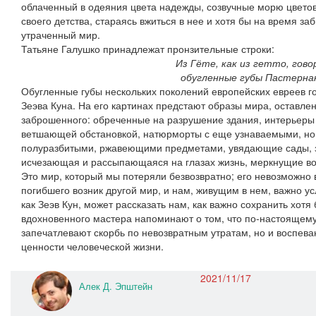
облаченный в одеяния цвета надежды, созвучные морю цветов
своего детства, стараясь вжиться в нее и хотя бы на время заб
утраченный мир.
Татьяне Галушко принадлежат пронзительные строки:
Из Гёте, как из гетто, гов
обугленные губы Пастерна
Обугленные губы нескольких поколений европейских евреев го
Зеэва Куна. На его картинах предстают образы мира, оставле
заброшенного: обреченные на разрушение здания, интерьеры
ветшающей обстановкой, натюрморты с еще узнаваемыми, н
полуразбитыми, ржавеющими предметами, увядающие сады, 
исчезающая и рассыпающаяся на глазах жизнь, меркнущие во
Это мир, который мы потеряли безвозвратно; его невозможно 
погибшего возник другой мир, и нам, живущим в нем, важно ус
как Зеэв Кун, может рассказать нам, как важно сохранить хотя 
вдохновенного мастера напоминают о том, что по-настоящему 
запечатлевают скорбь по невозвратным утратам, но и воспев
ценности человеческой жизни.
2021/11/17
Алек Д. Эпштейн