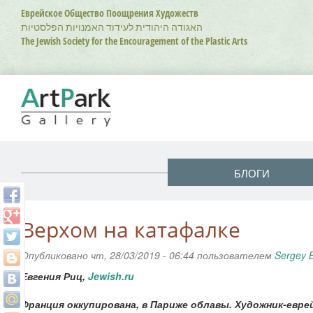
Перейти
Еврейское Общество Поощрения Художеств
к
האגודה היהודית לעידוד האמנויות הפלסטיות
основному
The Jewish Society for the Encouragement of the Plastic Arts
содержанию
БЛОГИ
Верхом на катафалке
Опубликовано чт, 28/03/2019 - 06:44 пользователем
Sergey 
Евгения Риц,
Jewish.ru
Франция оккупирована, в Париже облавы. Художник-евре