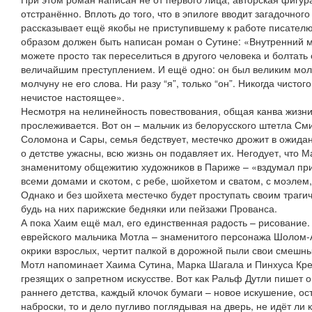
отстранённо. Вплоть до того, что в эпилоге вводит загадочног
рассказывает ещё якобы не приступившему к работе писателю
образом должен быть написан роман о Сутине: «Внутренний м
можете просто так переселиться в другого человека и болтать 
величайшим преступлением. И ещё одно: он был великим мол
молчуну не его слова. Ни разу “я”, только “он”. Никогда чисто
нечистое настоящее».
Несмотря на нелинейность повествования, общая канва жизни
прослеживается. Вот он – мальчик из белорусского штетла См
Соломона и Сары, семья бедствует, местечко дрожит в ожида
о детстве ужасны, всю жизнь он подавляет их. Негодует, что М
знаменитому общежитию художников в Париже – «вздумал прит
всеми домами и скотом, с ребе, шойхетом и сватом, с моэле
Однако и без шойхета местечко будет проступать своим траги
будь на них парижские бедняки или пейзажи Прованса.
А пока Хаим ещё мал, его единственная радость – рисование.
еврейского мальчика Мотла – знаменитого персонажа Шолом-
окрики взрослых, чертит палкой в дорожной пыли свои смешные
Мотл напоминает Хаима Сутина, Марка Шагала и Пинхуса Кре
грезящих о запретном искусстве. Вот как Ральф Дутли пишет о 
раннего детства, каждый клочок бумаги – новое искушение, о
наброски, то и дело пугливо поглядывая на дверь, не идёт ли к