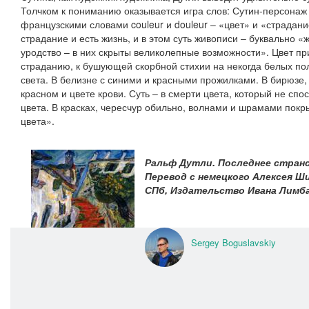
Толчком к пониманию оказывается игра слов: Сутин-персонаж
французскими словами couleur и douleur – «цвет» и «страдани
страдание и есть жизнь, и в этом суть живописи – буквально «
уродство – в них скрыты великолепные возможности». Цвет п
страданию, к бушующей скорбной стихии на некогда белых поло
света. В белизне с синими и красными прожилками. В бирюзе,
красном и цвете крови. Суть – в смерти цвета, который не спо
цвета. В красках, чересчур обильно, волнами и шрамами покр
цвета».
Ральф Дутли. Последнее стран
Перевод с немецкого Алексея Ш
СПб, Издательство Ивана Лимба
Sergey Boguslavskiy