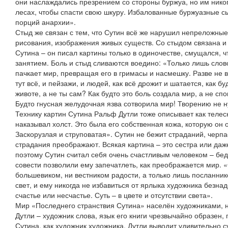
они наслаждались презрением со стороны буржуа, но им никог
лесах, чтобы спасти свою шкуру. Избалованные буржуазные с
порций анархии».
Стыд же связан с тем, что Сутин всё же нарушил непреложные
рисования, изображения живых существ. Со стыдом связана и
Сутина – он писал картины только в одиночестве, смущался, чт
занятием. Боль и стыд сливаются воедино: «Только лишь слово
пачкает мир, превращая его в гримасы и насмешку. Разве не в
тут всё, и пейзажи, и людей, как всё дрожит и шатается, как б
животе, а не ты сам? Как будто это боль создала мир, а не сп
Будто гнусная желудочная язва сотворила мир! Творению не ну
Технику картин Сутина Ральф Дутли тоже описывает как телес
наказывал холст. Это была его собственная кожа, которую он 
Заскорузлая и струповатая». Сутин не бежит страданий, черпа
страдания преображают. Всякая картина – это сестра или да
поэтому Сутин считал себя очень счастливым человеком – бедн
совести позволили ему запечатлеть, как преображается мир. 
большевиком, ни вестником радости, а только лишь посланнико
свет, и ему никогда не избавиться от ярлыка художника безнад
счастье или несчастье. Суть – в цвете и отсутствии света».
Мир «Последнего странствия Сутина» населён художниками, н
Дутли – художник слова, язык его книги чрезвычайно образен,
Сутина, как художник художника, Дутли выводит удивительно