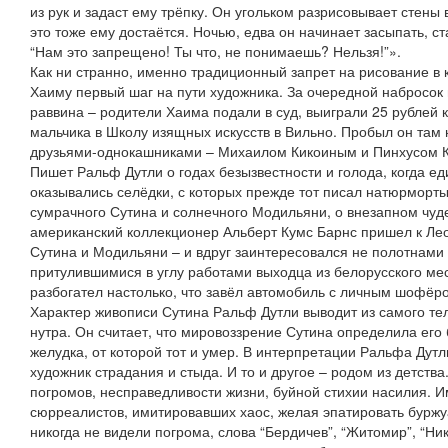
из рук и задаст ему трёпку. Он угольком разрисовывает стены
это тоже ему достаётся. Ночью, едва он начинает засыпать, с
“Нам это запрещено! Ты что, не понимаешь? Нельзя!”».
Как ни странно, именно традиционный запрет на рисование в 
Хаиму первый шаг на пути художника. За очередной набросок 
раввина – родители Хаима подали в суд, выиграли 25 рублей 
мальчика в Школу изящных искусств в Вильно. Пробыл он там 
друзьями-однокашниками – Михаилом Кикоиным и Пинхусом К
Пишет Ральф Дутли о годах безызвестности и голода, когда е
оказывались селёдки, с которых прежде тот писал натюрморт
сумрачного Сутина и солнечного Модильяни, о внезапном чуде
американский коллекционер Альберт Кумс Барнс пришел к Лео
Сутина и Модильяни – и вдруг заинтересовался не полотнами 
притулившимися в углу работами выходца из белорусского мес
разбогател настолько, что завёл автомобиль с личным шофёр
Характер живописи Сутина Ральф Дутли выводит из самого тел
нутра. Он считает, что мировоззрение Сутина определила его
желудка, от которой тот и умер. В интерпретации Ральфа Дутл
художник страдания и стыда. И то и другое – родом из детств
погромов, несправедливости жизни, буйной стихии насилия. 
сюрреалистов, имитировавших хаос, желая эпатировать бурж
никогда не видели погрома, слова “Бердичев”, “Житомир”, “Ник