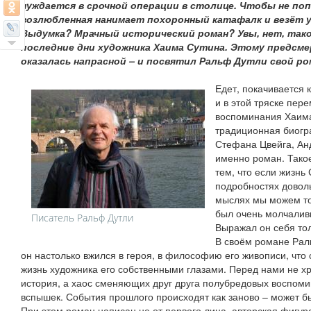
нуждается в срочной операции в столице. Чтобы не попа
возлюбленная нанимает похоронный катафалк и везёт у
Выдумка? Мрачный исторический роман? Увы, нет, та
последние дни художника Хаима Сутина. Этому предсм
оказалась напрасной – и посвятил Ральф Дутли свой ро
Едет, покачивается
и в этой тряске пе
воспоминания Хаима
традиционная биогра
Стефана Цвейга, Ан
именно роман. Тако
тем, что если жизнь
подробностях довольн
мыслях мы можем то
был очень молчалив
Писатель Ральф Дутли
Выражал он себя тол
В своём романе Рал
он настолько вжился в героя, в философию его живописи, что
жизнь художника его собственными глазами. Перед нами не х
история, а хаос сменяющих друг друга полубредовых воспоми
вспышек. События прошлого происходят как заново – может бы
При этом роман написан не от первого лица, авторская фигура