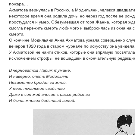
пожара…
Ахматова вернулась в Россию, а Модильяни, увлекся двадца
некоторое время она родила дочь, но через год после ее ро
простудился и умер. Обезумевшая от горя Жанна, которая жд
смогла пережить смерть любимого и выбросилась из окна на 
смерти.
О кончине Модильяни Анна Ахматова узнала совершенно случа
вечеров 1920 года в старом журнале по искусству она увидела
У Ахматовой не найти стихов, которые она впрямую посвятила
исключением строфы, не вошедшей в окончательную редакци
В черноватом Париж тумане,
И наверно, опять Модильяни
Незаметно бродил за мной.
У него печальное свойство
Даже в сон мой вносить расстройство
И быть многих бедствий виной.