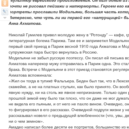
скульптор еврейского происхождения. Он был одним из 
почти не рисовал пейзажи и натюрморты. Героем его к
портреты прославили Модильяни, большая часть котор
Интересно, что чуть ли ни первой его «натурщицей» бы
Анна Ахматова.
Николай Гумилев привел молодую жену в “Ротонду” — кафе, г
литературная богема Парижа. Там ее и заприметил Модильяни.
первый свой приезд в Париж весной 1910 года Ахматова и Мо
супружеская пара быстро вернулась в Россию.
Модильяни не забыл русскую поэтессу. Он писал ей письма всю
Ахматова наперекор мужу отправилась в Париж одна. Это ста
брака. Встречи с Модильяни в этот приезд становятся регуля
Ахматова вспоминала:
«Жил он тогда в тупикe Фальгьера. Беден был так, что в Люкс
скамейке, а не на платных стульях, как было принято. Он во
явную нужду, ни на столь же явное непризнание. Только один р
прошлой зимой ему было так плохо, что он даже не мог думат
не видела его пьяным, и от него не пахло вином. Очевидно, он
то фигурировал в его рассказах. Очевидной подруги жизни у не
рассказывал новелл о предыдущей влюбленности (что, увы, де
ни о чем земном».
Амадео написал более десяти ее портретов, большинство из к