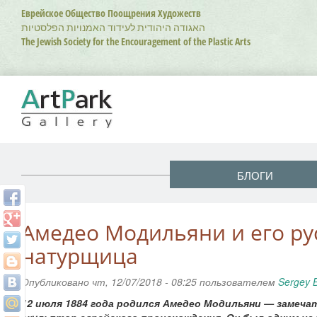
Перейти
Еврейское Общество Поощрения Художеств
к
האגודה היהודית לעידוד האמנויות הפלסטיות
основному
The Jewish Society for the Encouragement of the Plastic Arts
содержанию
БЛОГИ
Амедео Модильяни и его ру
натурщица
Опубликовано чт, 12/07/2018 - 08:25 пользователем
Sergey 
12 июля 1884 года родился Амедео Модильяни — замеча