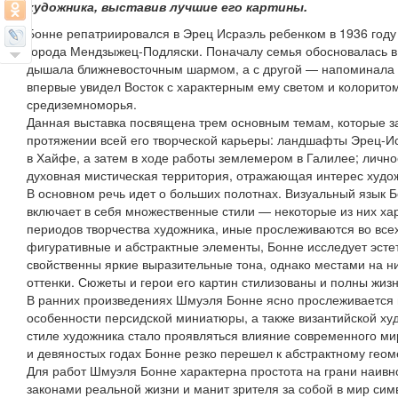
художника, выставив лучшие его картины.
Бонне репатриировался в Эрец Исраэль ребенком в 1936 году 
города Мендзыжец-Подляски. Поначалу семья обосновалась в 
дышала ближневосточным шармом, а с другой — напоминала 
впервые увидел Восток с характерным ему светом и колорито
средиземноморья.
Данная выставка посвящена трем основным темам, которые 
протяжении всей его творческой карьеры: ландшафты Эрец-Ис
в Хайфе, а затем в ходе работы землемером в Галилее; лично
духовная мистическая территория, отражающая интерес худо
В основном речь идет о больших полотнах. Визуальный язык Б
включает в себя множественные стили — некоторые из них х
периодов творчества художника, иные прослеживаются во все
фигуративные и абстрактные элементы, Бонне исследует эсте
свойственны яркие выразительные тона, однако местами на н
оттенки. Сюжеты и герои его картин стилизованы и полны жиз
В ранних произведениях Шмуэля Бонне ясно прослеживается 
особенности персидской миниатюры, а также византийской ху
стиле художника стало проявляться влияние современного ми
и девяностых годах Бонне резко перешел к абстрактному геом
Для работ Шмуэля Бонне характерна простота на грани наивно
законами реальной жизни и манит зрителя за собой в мир симв