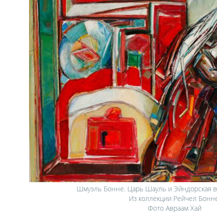
Шмуэль Бонне. Царь Шауль и Эйндорская 
Из коллекции Рейчел Бонне
Фото Авраам Хай