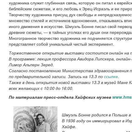
художника служит глубинная связь, которую он питал к еврейс
библейским сюжетам, и его любовь к Эрец-Исраэль и ее приро
Творчеству художника присущ дух свободы и непредсказуемос
множество стилей и источников вдохновения, отказываясь впис
иного движения в искусстве. Шмуэль Бонне писал свой перво
древние сюжеты, — в тайных уголках его души они перерожда
Многогранное творчество художника не подчиняется структур
представляет собой уникальный чистый эксперимент.
Торжественное открытие выставки состоится онлайн на пл
В программе: лекция профессора Авидора Липскера, онлайн
Лимор Альперн Зеред.
Согласно постановлению Министерства здравоохранения п
по предварительной записи. Запись на 13.3 по
ссылке
.
Также в день открытия новой выставки 13.3 в музей Мане 
всех желающих с 10:00 до 16:00.
По материалам пресс-отдела Хайфских музеев
www.hms.
Шмуэль Бонне родился в Польше в 
В 1936 году он иммигрировал в Изр
Хайфе.