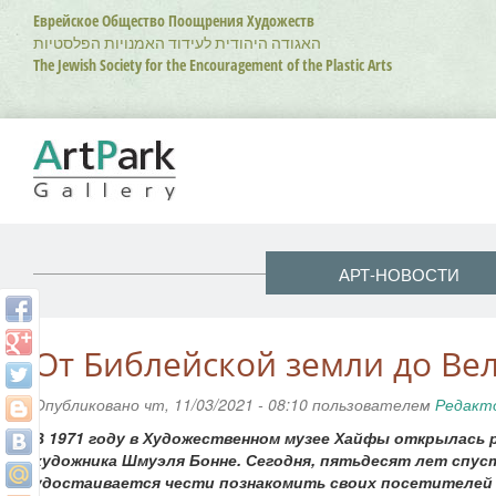
Перейти
Еврейское Общество Поощрения Художеств
к
האגודה היהודית לעידוד האמנויות הפלסטיות
основному
The Jewish Society for the Encouragement of the Plastic Arts
содержанию
АРТ-НОВОСТИ
От Библейской земли до Ве
Опубликовано чт, 11/03/2021 - 08:10 пользователем
Редакт
В 1971 году в Художественном музее Хайфы открылась
художника Шмуэля Бонне. Сегодня, пятьдесят лет спуст
удостаивается чести познакомить своих посетителей