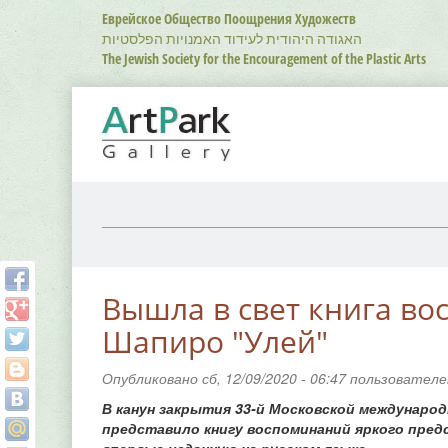
Перейти
Еврейское Общество Поощрения Художеств
к
האגודה היהודית לעידוד האמנויות הפלסטיות
основному
The Jewish Society for the Encouragement of the Plastic Arts
содержанию
Вышла в свет книга в
Шапиро "Улей"
Опубликовано сб, 12/09/2020 - 06:47 пользовател
В канун закрытия 33-й Московской междунаро
представило книгу воспоминаний яркого пре