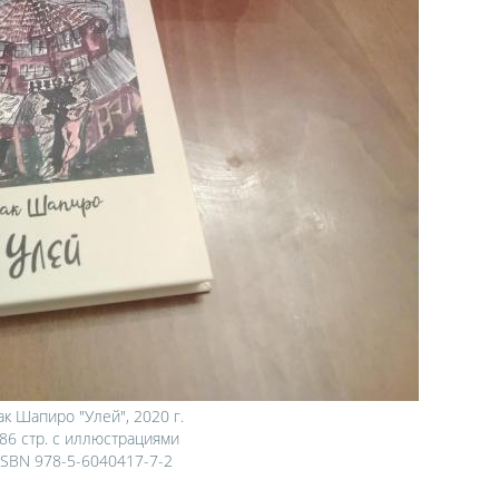
ак Шапиро "Улей", 2020 г.
86 стр. с иллюстрациями
ISBN 978-5-6040417-7-2