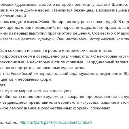
ейских художников, в работе которой принимал участие и Шапиро.
как и многие другие евреи, становится беженцем, а возвратившись 
 воспоминаний.
 вновь входит в жизнь Жака Шапиро из-за угрозы сноса студий. В пе
мих арендаторов помещений, но через пятнадцать лет правительст
ним из первых выступил против этого решения. Совместно с Марк
известные деятели культуры. Они настаивали: исторический компл
 был сохранен и внесен в реестр исторических памятников.
попробовал себя в совершенно различных стилях: некоторые карт
прессионизма, а некоторые в стиле фовизма. Неординарный талант
сленных портретах, написанных художником.
ант из Российской империи, ставший французским гражданином, Ж
 цветов и необычных форм.
лет.
х музеях мира и частных коллекциях.
е общество поощрения художеств, сохраняя преемственность с ду
и выдающиеся представители еврейского искусства, изданием этой
ьное самосознание в художественных формах, созвучных
 читайте:
http://artpark.gallery/ru/JacquesChapiro