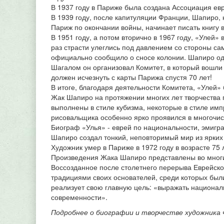
В 1937 году в Париже была создана Ассоциация евр
В 1939 году, после капитуляции Франции, Шапиро, 
Париж по окончании войны, начинает писать книгу
В 1951 году, а потом вторично в 1967 году, «Улей»
раз страсти улеглись под давлением со стороны са
официально сообщило о сносе колонии. Шапиро од
Шагалом он организовал Комитет, в который вошли 
должен исчезнуть с карты Парижа спустя 70 лет!
В итоге, благодаря деятельности Комитета, «Улей»
Жак Шапиро на протяжении многих лет творчества 
выполнены в стиле кубизма, некоторые в стиле им
рисовальщика особенно ярко проявился в многочи
Биограф «Улья» - еврей по национальности, эмигр
Шапиро создал тонкий, неповторимый мир из ярких
Художник умер в Париже в 1972 году в возрасте 75 
Произведения Жака Шапиро представлены во многи
Воссозданное после столетнего перерыва Еврейско
традициями своих основателей, среди которых был
реализует свою главную цель: «выражать национал
современности».
Подробнее о биографии и творчестве художника