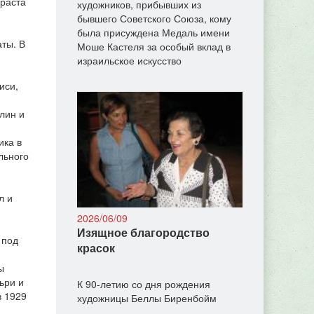
зраста
художников, прибывших из
бывшего Советского Союза, кому
была присуждена Медаль имени
ты. В
Моше Кастеля за особый вклад в
израильское искусство
иси,
лин и
ика в
льного
л и
2026/06/09
Изящное благородство
 под
красок
ы
ьри и
К 90-летию со дня рождения
в 1929
художницы Беллы Биренбойм