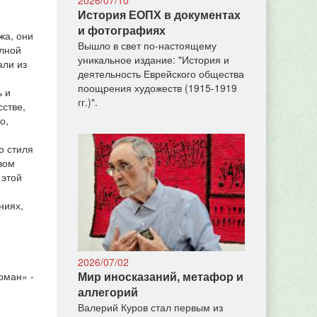
История ЕОПХ в документах
и фотографиях
жа, они
Вышло в свет по-настоящему
олной
уникальное издание: "История и
али из
деятельность Еврейского общества
поощрения художеств (1915-1919
ь и
гг.)".
сстве,
о,
о стиля
вом
 этой
ниях,
2026/07/02
Мир иносказаний, метафор и
оман» -
аллегорий
Валерий Куров стал первым из