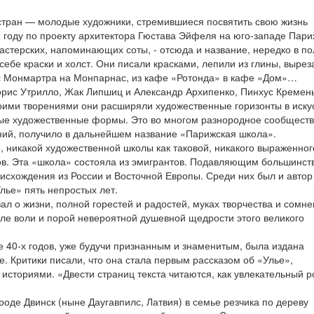
 стран — молодые художники, стремившиеся посвятить свою жизнь
02 году по проекту архитектора Гюстава Эйфеля на юго-западе Пари
астерских, напоминающих соты, - отсюда и название, нередко в п
себе краски и холст. Они писали красками, лепили из глины, вырез
и с Монмартра на Монпарнас, из кафе «Ротонда» в кафе «Дом»…
рис Утрилло, Жак Липшиц и Александр Архипенко, Пинхус Кремен
воими творениями они расширяли художественные горизонты в иску
ые художественные формы. Это во многом разнородное сообществ
ий, получило в дальнейшем название «Парижская школа».
 никакой художественной школы как таковой, никакого выраженног
нов. Эта «школа» состояла из эмигрантов. Подавляющим большинст
исхождения из России и Восточной Европы. Среди них был и автор
лье» пять непростых лет.
ал о жизни, полной горестей и радостей, муках творчества и сомне
иле воли и порой невероятной душевной щедрости этого великого
е 40-х годов, уже будучи признанным и знаменитым, была издана
е. Критики писали, что она стала первым рассказом об «Улье»,
сториями. «Двести страниц текста читаются, как увлекательный р
роде Двинск (ныне Даугавпилс, Латвия) в семье резчика по дереву