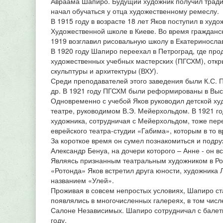
Авраама Шапиро. Будущий художник получил традиц
начал обучаться у отца художественному ремеслу.
В 1915 году в возрасте 18 лет Яков поступил в худ
Художественной школе в Киеве. Во время гражданс
1919 возглавил рисовальную школу в Екатериносла
В 1920 году Шапиро переехал в Петроград, где пр
художественных учебных мастерских (ПГСХМ), откр
скульптуры и архитектуры (ВХУ).
Среди преподавателей этого заведения были К.С. П
др. В 1921 году ПГСХМ были реформированы в Выс
Одновременно с учебой Яков руководил детской х
театре, руководимом В.Э. Мейерхольдом. В 1921 го
художника, сотрудничая с Мейерхольдом, тоже пер
еврейского театра-студии «Габима», которым в то в
За короткое время он сумел познакомиться и подру
Александр Бенуа, на дочери которого – Анне - он в
Являясь признанным театральным художником в Ро
«Ротонда» Яков встретил друга юности, художника 
названием «Улей».
Проживая в совсем непростых условиях, Шапиро ста
появлялись в многочисленных галереях, в том числ
Салоне Независимых. Шапиро сотрудничал с балетн
году.