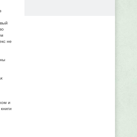
в
рвый
во
ом
екс не
ины
ак
хом и
 книги