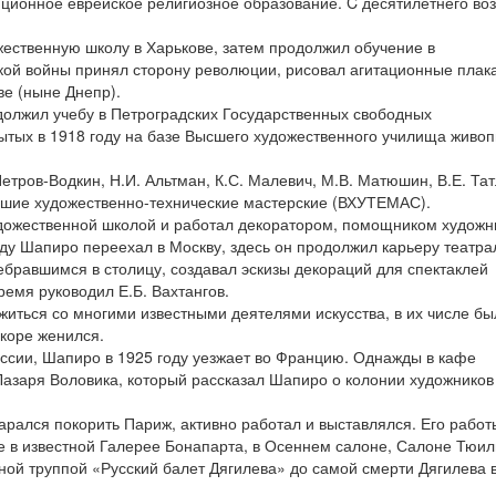
ионное еврейское религиозное образование. C десятилетнего во
ожественную школу в Харькове, затем продолжил обучение в
кой войны принял сторону революции, рисовал агитационные плака
ве (ныне Днепр).
одолжил учебу в Петроградских Государственных свободных
ытых в 1918 году на базе Высшего художественного училища живоп
етров-Водкин, Н.И. Альтман, К.С. Малевич, М.В. Матюшин, В.Е. Тат
шие художественно-технические мастерские (ВХУТЕМАС).
удожественной школой и работал декоратором, помощником художн
ду Шапиро переехал в Москву, здесь он продолжил карьеру театра
ебравшимся в столицу, создавал эскизы декораций для спектаклей
ремя руководил Е.Б. Вахтангов.
житься со многими известными деятелями искусства, в их числе бы
скоре женился.
ссии, Шапиро в 1925 году уезжает во Францию. Однажды в кафе
Лазаря Воловика, который рассказал Шапиро о колонии художников
рался покорить Париж, активно работал и выставлялся. Его работ
е в известной Галерее Бонапарта, в Осеннем салоне, Салоне Тюил
ой труппой «Русский балет Дягилева» до самой смерти Дягилева 