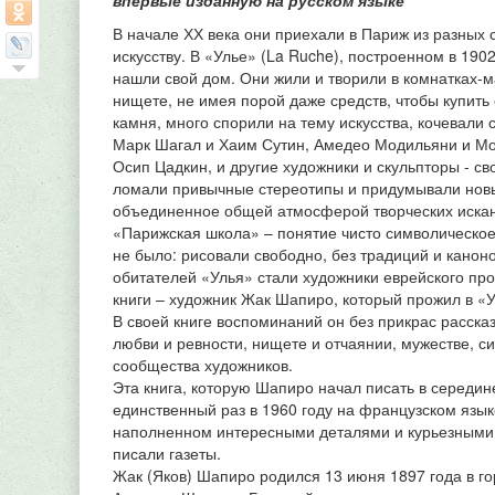
впервые изданную на русском языке
В начале ХХ века они приехали в Париж из разных
искусству. В «Улье» (La Ruche), построенном в 19
нашли свой дом. Они жили и творили в комнатках-м
нищете, не имея порой даже средств, чтобы купить 
камня, много спорили на тему искусства, кочевал
Марк Шагал и Хаим Сутин, Амедео Модильяни и Мо
Осип Цадкин, и другие художники и скульпторы - с
ломали привычные стереотипы и придумывали нов
объединенное общей атмосферой творческих искан
«Парижская школа» – понятие чисто символическое,
не было: рисовали свободно, без традиций и кано
обитателей «Улья» стали художники еврейского про
книги – художник Жак Шапиро, который прожил в «У
В своей книге воспоминаний он без прикрас рассказ
любви и ревности, нищете и отчаянии, мужестве, с
сообщества художников.
Эта книга, которую Шапиро начал писать в середин
единственный раз в 1960 году на французском язык
наполненном интересными деталями и курьезными и
писали газеты.
Жак (Яков) Шапиро родился 13 июня 1897 года в го