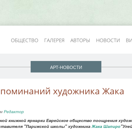
ОБЩЕСТВО
ГАЛЕРЕЯ
АВТОРЫ
НОВОСТИ
В
АРТ-НОВОСТИ
оспоминаний художника Жака
ем
Редактор
дной книжной ярмарки Еврейское общество поощрения худо
дставителя "Парижской школы" художника
Жака Шапиро
"Улей