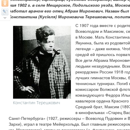
мая 1902 г. в селе Мещерское, Подольского уезда, Москов
работал врачом его отец Абрам Миронович. Назван был 
Константина (Кусiеля) Мироновича Терешковича, полит
С 1907 года вместе с роди
Всеволодом и Максимом, се
в Москве. Мать Константин
Якунина, была из родовито
легенде – даже княжна. Что
средой ей пришлось порват
Все дети Абрама Миронови
людьми незаурядными. Всев
рекордсмен России 1918 год
лучших гимнастов Москвы, б
теннисных турнирах. Погиб 
комиссаром Волжской флот
командующего Федора Ильи
кавалеров ордена Красного
Константин Терешкович
Средний брат, Максим (1897
в кинофильмах «Старец Вас
Санкт-Петербурга» (1927, режиссеры – Всеволод Пудовкин и 
Зархи), играл в театре Мейерхольда. Был главным режиссеро
им. Маяковского), главным режиссером (и, фактически, основ