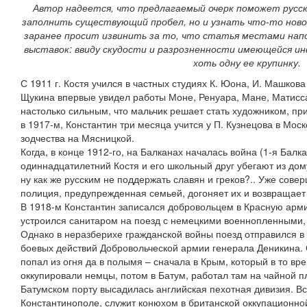
Автор надеется, что предлагаемый очерк поможет русс
заполнить существующий пробел, но и узнать что-то новое
заранее просит извинить за то, что статья местами напо
выставок: ввиду скудости и разрозненности имеющейся и
хоть одну ее крупинку.
С 1911 г. Костя учился в частных студиях К. Юона, И. Машкова
Щукина впервые увидел работы Моне, Ренуара, Мане, Матисса
настолько сильным, что мальчик решает стать художником, пр
в 1917-м, Константин три месяца учится у П. Кузнецова в Мос
зодчества на Мясницкой.
Когда, в конце 1912-го, на Балканах началась война (1-я Балка
одиннадцатилетний Костя и его школьный друг убегают из дому
ну как же русским не поддержать славян и греков?.. Уже сове
полиция, предупрежденная семьей, догоняет их и возвращает
В 1918-м Константин записался добровольцем в Красную арми
устроился санитаром на поезд с немецкими военнопленными,
Однако в неразберихе гражданской войны поезд отправился в С
боевых действий Добровольческой армии генерала Деникина. 
попал из огня да в полымя – сначала в Крым, который в то вр
оккупировали немцы, потом в Батум, работал там на чайной пл
Батумском порту высадилась английская пехотная дивизия. Вс
Константинополе, служит конюхом в британской оккупационной