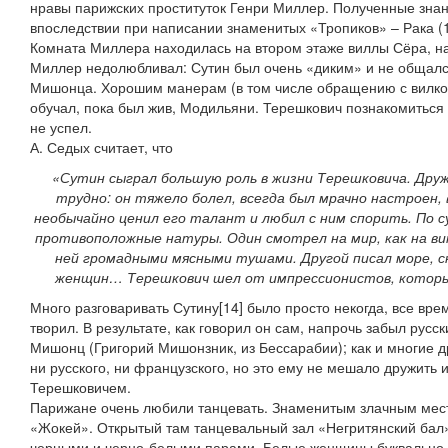
нравы парижских проституток Генри Миллер. Полученные знан
впоследствии при написании знаменитых «Тропиков» – Рака (1
Комната Миллера находилась на втором этаже виллы Сёра, на
Миллер недолюбливал: Сутин был очень «диким» и не общался
Мишонца. Хорошим манерам (в том числе обращению с вилко
обучал, пока был жив, Модильяни. Терешкович познакомиться с
не успел.
А. Седых считает, что
«Сутин сыграл большую роль в жизни Терешковича. Дру
трудно: он тяжело болел, всегда был мрачно настроен,
необычайно ценил его талант и любил с ним спорить. По 
противоположные натуры. Один смотрел на мир, как на ви
ней громадными мясными тушами. Другой писал море, 
женщин… Терешкович шел от импрессионистов, котор
Много разговаривать Сутину[14] было просто некогда, все врем
творил. В результате, как говорил он сам, напрочь забыл русск
Мишонц (Григорий Мишонзник, из Бессарабии); как и многие 
ни русского, ни французского, но это ему не мешало дружить 
Терешковичем.
Парижане очень любили танцевать. Знаменитым злачным мес
«Жокей». Открытый там танцевальный зал «Негритянский бал»
черными и черно-белыми парами. Белые женщины буквально м