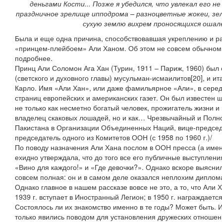
деньгами Кости... Позже я убедился, что увлекал его не
праздничное зрелище ипподрома – разноцветные жокеи, зел
сухую землю вихрем проносящихся ошале
Была и еще одна причина, способствовавшая укреплению и ра
«принцем-плейбоем» Али Ханом. Об этом не совсем обычном 
подробнее.
Принц Али Соломон Ага Хан (Турин, 1911 – Париж, 1960) был 
(светского и духовного главы) мусульман-исмаилитов[20], и 
Карло. Имя «Али Хан», или даже фамильярное «Али», в серед
страниц европейских и американских газет. Он был известен ш
не только как несметно богатый человек, прожигатель жизни и
владелец скаковых лошадей, но и как… Чрезвычайный и Полн
Пакистана в Организации Объединенных Наций, вице-председ
председатель одного из Комитетов ООН (с 1958 по 1960 г.)/
По поводу назначения Али Хана послом в ООН пресса (а имен
ехидно утверждала, что до того все его публичные выступлени
«Вино для каждого!» и «Где девочки?». Однако вскоре выяснил
совсем полная: он и в самом деле оказался неплохим диплома
Однако главное в нашем рассказе вовсе не это, а то, что Али 
1939 г. вступает в Иностранный Легион; в 1950 г. награждаетс
Состоялось ли их знакомство именно в те годы? Может быть. 
только явились поводом для установления дружеских отношен