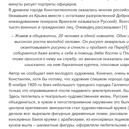
минуты рисует портреты офицеров.
В древнем городе Константинополе оказались многие российс
бежавшие из Крыма вместе с остатками разгромленной Добро
командованием генерала Врангеля называться Русской). Всег
тысяч военных и гражданских лиц. Очевидец рассказывает [1]:
– Живем в общежитии, 20 человек в одной комнате. Один из
высокого роста молодой человек. Он рисует акварелью
окантовывает рисунки в стекло и продает на Пере[4].
собирается даже взять к себе в помощь дядю Костю и Пл
тоже просился к нему на службу, но вакансия оказалась з
изысканно, на нем бархатная куртка, плисовые ш
Автор не сообщает имя молодого художника. Конечно, очень м
Константин, хотя бы потому, что художник слишком хорошо о
В ноябре 1920-го близ небольшого турецкого городка Галлипо
только что оправившемся после недавнего землетрясения, был
Здесь теплилась и театрально-художественная жизнь. Русские
объединиться, в чужом и негостеприимном окружении это был
центров притяжения эмигрантов стал художественный кружок (
делали все: вырезали фигурные деревянные ложки, рисовали 
консервных банок кружки с арабесками, из консервных ящиков
кусков мыла – шахматные фигуры, оформляли любительские с