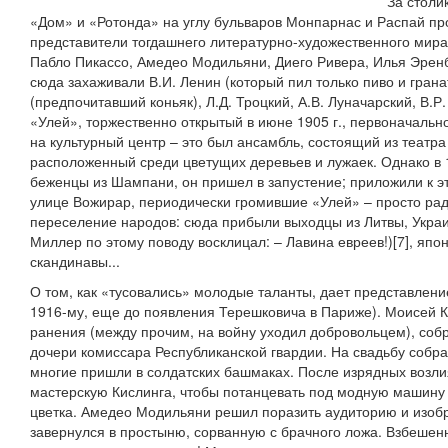
За столи
«Дом» и «Ротонда» на углу бульваров Монпарнас и Распай п
представители тогдашнего литературно-художественного мира
Пабло Пикассо, Амедео Модильяни, Диего Ривера, Илья Эренб
сюда захаживали В.И. Ленин (который пил только пиво и грана
(предпочитавший коньяк), Л.Д. Троцкий, А.В. Луначарский, В.Р
«Улей», торжественно открытый в июне 1905 г., первоначальн
на культурный центр – это был ансамбль, состоящий из театра
расположенный среди цветущих деревьев и лужаек. Однако в 1
беженцы из Шампани, он пришел в запустение; приложили к эт
улице Вожирар, периодически громившие «Улей» – просто рад
переселение народов: сюда прибыли выходцы из Литвы, Укра
Миллер по этому поводу восклицал: – Лавина евреев!)[7], япо
скандинавы...
О том, как «тусовались» молодые таланты, дает представлени
1916-му, еще до появления Терешковича в Париже). Моисей К
ранения (между прочим, на войну уходил добровольцем), соб
дочери комиссара Республиканской гвардии. На свадьбу собр
многие пришли в солдатских башмаках. После изрядных возли
мастерскую Кислинга, чтобы потанцевать под модную машину 
цветка. Амедео Модильяни решил поразить аудиторию и изобр
завернулся в простыню, сорванную с брачного ложа. Взбешенн