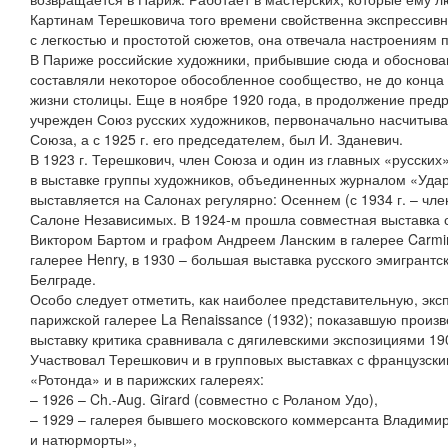
Картинам Терешковича того времени свойственна экспрессив
с легкостью и простотой сюжетов, она отвечала настроениям 
В Париже российские художники, прибывшие сюда и обосновав
составляли некоторое обособленное сообщество, не до конца
жизни столицы. Еще в ноябре 1920 года, в продолжение пре
учрежден Союз русских художников, первоначально насчитыва
Союза, а с 1925 г. его председателем, был И. Зданевич.
В 1923 г. Терешкович, член Союза и один из главных «русски
в выставке группы художников, объединенных журналом «Удар»,
выставляется на Салонах регулярно: Осеннем (с 1934 г. – чле
Салоне Независимых. В 1924-м прошла совместная выставка 
Виктором Бартом и графом Андреем Ланским в галерее Carmine
галерее Henry, в 1930 – большая выставка русского эмигрантск
Белграде.
Особо следует отметить, как наиболее представительную, эксп
парижской галерее La Renaissance (1932); показавшую произв
выставку критика сравнивала с дягилевскими экспозициями 19
Участвовал Терешкович и в групповых выставках с французски
«Ротонда» и в парижских галереях:
– 1926 – Ch.-Aug. Girard (совместно с Роланом Удо),
– 1929 – галерея бывшего московского коммерсанта Владимир
и натюрморты»,