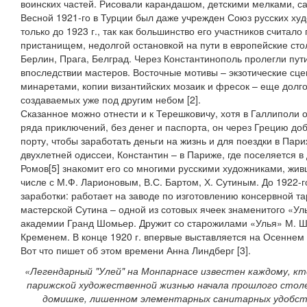
воинских частей. Рисовали карандашом, детскими мелками, 
Весной 1921-го в Турции был даже учрежден Союз русских худ
только до 1923 г., так как большинство его участников счита
пристанищем, недолгой остановкой на пути в европейские ст
Берлин, Прага, Белград. Через Константинополь пролегли пут
впоследствии мастеров. Восточные мотивы – экзотические сце
минаретами, копии византийских мозаик и фресок – еще долго
создаваемых уже под другим небом [2].
Сказанное можно отнести и к Терешковичу, хотя в Галлиполи о
ряда приключений, без денег и паспорта, он через Грецию до
порту, чтобы заработать деньги на жизнь и для поездки в Пари
двухлетней одиссеи, Константин – в Париже, где поселяется 
Ромов[5] знакомит его со многими русскими художниками, жив
числе с М.Ф. Ларионовым, В.С. Бартом, Х. Сутиным. До 1922-
заработки: работает на заводе по изготовлению консервной т
мастерской Сутина – одной из сотовых ячеек знаменитого «Ул
академии Гранд Шомьер. Дружит со старожилами «Улья» М. Ша
Кременем. В конце 1920 г. впервые выставляется на Осеннем
Вот что пишет об этом времени Анна Линдберг [3].
«Легендарный "Улей" на Монпарнасе известен каждому, кт
парижской художественной жизнью начала прошлого столе
домишке, лишенном элементарных санитарных удобств