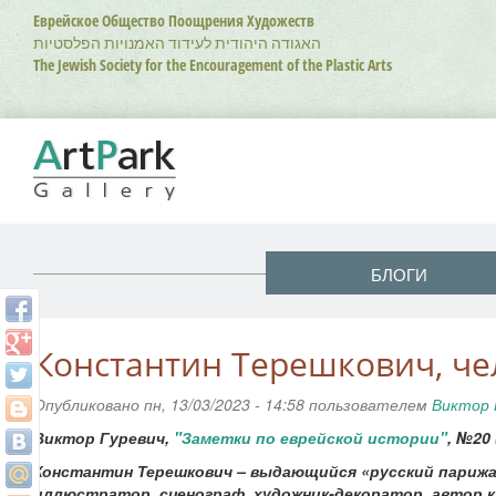
Перейти
Еврейское Общество Поощрения Художеств
к
האגודה היהודית לעידוד האמנויות הפלסטיות
основному
The Jewish Society for the Encouragement of the Plastic Arts
содержанию
БЛОГИ
Константин Терешкович, ч
Опубликовано пн, 13/03/2023 - 14:58 пользователем
Виктор 
Виктор Гуревич,
"Заметки по еврейской истории"
, №20 
Константин Терешкович – выдающийся «русский парижан
иллюстратор, сценограф, художник-декоратор, автор к