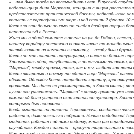
«…нам было тогда по восемнадцати лет. В русской студенч
подавальщица Анна Марковна, женщина с лицом располнев
представителям артистической богемы, подкладывала нам 
котлеты с картофельным пюре и чай стоили 2 франка 10 с
Костя за эти деньги неизменно съедал двойную порцию борщ
перенесенный в России.
Жили мы в одной комнате в отеле на рю де Гоблен, весело,
нашему коридору постоянно сновали какие-то молоденькие 
заглядывавшие из комнаты в комнату, – всюду были друзья. Д
Костя не мог платить натурщицам, и писал он больше пор
Запомнилась одна, голубоглазая, с пепельными волосами, к
"Маркиза", между прочим, тоже, как и мы, любила котлеты
Костя акварелью и почему-то сделал лицо "Маркизы" слегка
обижало. Однажды Костя потребовал картину, хранившуюся 
кроватью. Мы долго ее рассматривали, и Костя сказал, чт
лучше его уничтожить. "Маркиза" к этому времени уже исче
камине ей было устроено окончательное аутодафе. Костя 
которыми был недоволен.
Когда смотришь на полотна Терешковича, создается впечат
радостно, даже несколько небрежно. Ничего подобного! Те
медленно, работал над ними подолгу, много раз переделыва
случайного. Каждое полотно – продукт тщательного и час
Матисс когда-то ему говорил: "Нужно работать. У меня не