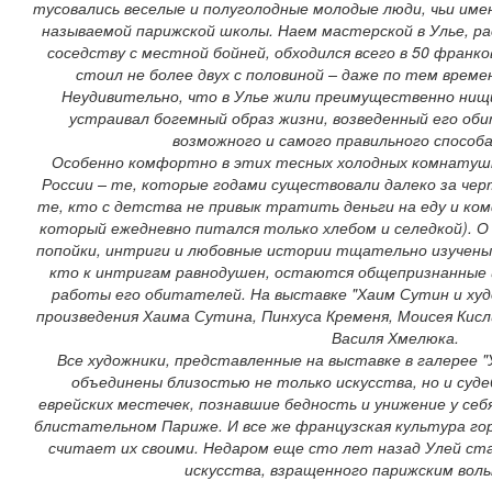
тусовались веселые и полуголодные молодые люди, чьи име
называемой парижской школы. Наем мастерской в Улье, р
соседству с местной бойней, обходился всего в 50 франко
стоил не более двух с половиной – даже по тем врем
Неудивительно, что в Улье жили преимущественно нищи
устраивал богемный образ жизни, возведенный его об
возможного и самого правильного способ
Особенно комфортно в этих тесных холодных комнатушк
России – те, которые годами существовали далеко за чер
те, кто с детства не привык тратить деньги на еду и ком
который ежедневно питался только хлебом и селедкой). О 
попойки, интриги и любовные истории тщательно изучены 
кто к интригам равнодушен, остаются общепризнанные
работы его обитателей. На выставке "Хаим Сутин и худ
произведения Хаима Сутина, Пинхуса Кременя, Моисея Кис
Василя Хмелюка.
Все художники, представленные на выставке в галерее "У
объединены близостью не только искусства, но и суде
еврейских местечек, познавшие бедность и унижение у себя
блистательном Париже. И все же французская культура го
считает их своими. Недаром еще сто лет назад Улей ст
искусства, взращенного парижским воль