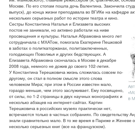
Москве. По его стопам пошла дочь Валентина. Закончила сту
выпуск), до конца жизни преподавала во ВГИКе на кафедре ак
нескольких серьезных работ по истории театра и кино.
Сестры Константина Наталья и Елизавета высоких
постов не занимали, но активно работали на ниве
просвещения и культуры. Наталья Абрамовна много лет
сотрудничала с МХАТом, помогала Екатерине Пешковой
в заботах о политкаторжанах, политзаключенных,
голодающих Поволжья и других бедствующих. А
Елизавета Абрамовна скончалась в Москве в декабре
2008 года, немного не дожив до своего 102-летия.
У Константина Терешковича жизнь сложилась совсем по-
другому, он стал в полном смысле этого слова
человеком Мира; при этом в России известен мало,
Авт
гораздо меньше, чем этого заслуживает. Ему посвящено,
«Мо
от силы, по 1-2 страницы в двух научных монографиях и
в М
несколько абзацев на интернет-сайтах. Картин
Терешковича в российских музеях практически нет,
встречаются только в частных собраниях. По свидетельству Ан
знали сравнительно мало. В то же время в Париже и Женеве 
несколько серьезных книг (все на французском).