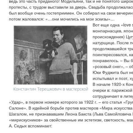
ведь это часть приданого! Модильяни, так и не понятого широ
протесты, с трудом выставили за дверь. Свадьба продолжалась
был вообще очень гостеприимен. Он собирал на свои вечерин
потом жаловался: «…они мочились на мои эскизы»…
Вот еще одна «love
монпарнасцев, япон
происхождения) Цуг
натурщице. После п
продолжавшейся три
поинтересовался, ка
понравилось. – Вы б
«розовый снег», – о
Юки Фуджита был не
испытывал и поэт, 
В начале 1920-х Кон
Константин Терешкович в мастерской
очерки в: парижской
сотрудничает в лит
«Удар», в первом номере которого за 1922 г. – его статья «Гр
Салоне». В идейной борьбе против мастеров «Мира искусства
Шагалом, не признававшим Леона Бакста (Льва Самойловича Р
«мирискусников» за свойственные им эстетизм, светскость, ман
А. Седых вспоминает: