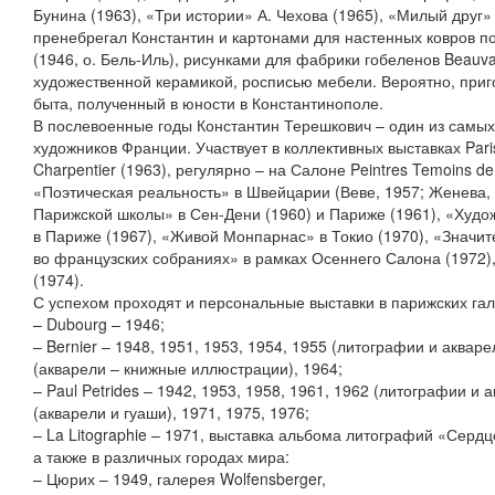
Бунина (1963), «Три истории» А. Чехова (1965), «Милый друг»
пренебрегал Константин и картонами для настенных ковров п
(1946, о. Бель-Иль), рисунками для фабрики гобеленов Beauva
художественной керамикой, росписью мебели. Вероятно, приг
быта, полученный в юности в Константинополе.
В послевоенные годы Константин Терешкович – один из самы
художников Франции. Участвует в коллективных выставках Pari
Charpentier (1963), регулярно – на Салоне Peintres Temoins de
«Поэтическая реальность» в Швейцарии (Веве, 1957; Женева, 
Парижской школы» в Сен-Дени (1960) и Париже (1961), «Худо
в Париже (1967), «Живой Монпарнас» в Токио (1970), «Значи
во французских собраниях» в рамках Осеннего Салона (1972),
(1974).
С успехом проходят и персональные выставки в парижских гал
– Dubourg – 1946;
– Bernier – 1948, 1951, 1953, 1954, 1955 (литографии и аквар
(акварели – книжные иллюстрации), 1964;
– Paul Petrides – 1942, 1953, 1958, 1961, 1962 (литографии и 
(акварели и гуаши), 1971, 1975, 1976;
– La Litographie – 1971, выставка альбома литографий «Сердц
а также в различных городах мира:
– Цюрих – 1949, галерея Wolfensberger,