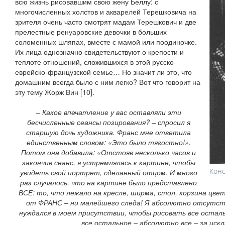
всю жизнь рисовавшим свою жену Беллу: с
многочисленных холстов и акварелей Терешковича на
зрителя очень часто смотрят мадам Терешкович и две
прелестные ренуаровские девочки в больших
соломенных шляпах, вместе с мамой или поодиночке.
Их лица однозначно свидетельствуют о крепости и
теплоте отношений, сложившихся в этой русско-
еврейско-французской семье… Но значит ли это, что
домашним всегда было с ним легко? Вот что говорит на
эту тему Жорж Вин [10].
– Какое впечатление у вас оставляли эти
бесчисленные сеансы позирования? – спросил я
старшую дочь художника. Франс мне ответила
единственным словом: «Это было тягостно!».
Потом она добавила: «Отстояв несколько часов и
закончив сеанс, я устремлялась к картине, чтобы
Конс
увидеть свой портрет, сделанный отцом. И много
раз случалось, что на картине было представлено
ВСЕ: то, что лежало на кресле, ширма, стол, корзина цве
от ФРАНС – ни малейшего следа! Я абсолютно отсутст
нуждался в моем присутствии, чтобы рисовать все осталь
все остальное – абсолютно все – за иск