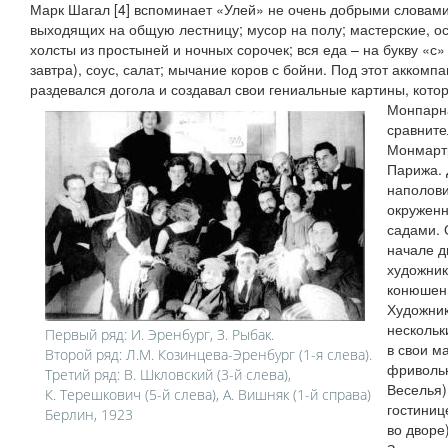
Марк Шагал [4] вспоминает «Улей» не очень добрыми словами
выходящих на общую лестницу; мусор на полу; мастерские,
холсты из простыней и ночных сорочек; вся еда – на букву «с» 
завтра), соус, салат; мычание коров с бойни. Под этот акком
раздевался догола и создавал свои гениальные картины, кото
Монпарна
сравните
Монмартр
Парижа. 
наполови
окружен
садами. 
начале д
художник
конюшен 
Художник
нескольк
Первый ряд: И. Эренбург, З. Рыбак.
в свои м
Второй ряд: Л.М. Козинцева-Эренбург (1-я слева).
фривольн
Третий ряд: В. Шкловский (3-й слева),
Веселья)
К. Терешкович (5-й слева), А. Вишняк (1-й справа)
гостиниц
Берлин, 1923
во дворе)