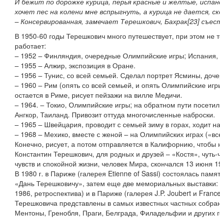
И бежит по дорожке курица, перья красные и желтые, испанск
хочет пес на колени мне вспрыгнуть, а курица не дается, 
– Консервированная, замечает Терешкович, Бахрак[23] съес
В 1950-60 годы Терешкович много путешествует, при этом не т
работает:
– 1952 – Финляндия, очередные Олимпийские игры; Испания,
– 1955 – Алжир, экспозиция в Оране.
– 1956 – Тунис, со всей семьей. Сделал портрет Ясмины, доче
– 1960 – Рим (опять со всей семьей, и опять Олимпийские игр
остается в Риме, рисует пейзажи на вилле Медичи.
– 1964. – Токио, Олимпийские игры; на обратном пути посети
Ангкор, Таиланд. Привозит оттуда многочисленные наброски.
– 1965 – Швейцария, проводит с семьей зиму в горах, ходит н
– 1968 – Мехико, вместе с женой – на Олимпийских играх («вс
Конечно, рисует, а потом отправляется в Калифорнию, чтобы 
Константин Терешкович, для родных и друзей – «Костя», чуть
чувств и спокойной жизни, человек Мира, скончался 13 июня 1
В 1980 г. в Париже (галерея Etienne of Sassi) состоялась пам
«Дань Терешковичу», затем еще две мемориальных выставки:
1986, ретроспектива) и в Париже (галерея J.P. Joubert и Franc
Терешковича представлены в самых известных частных собра
Ментоны, Гренобля, Праги, Белграда, Филадельфии и других г