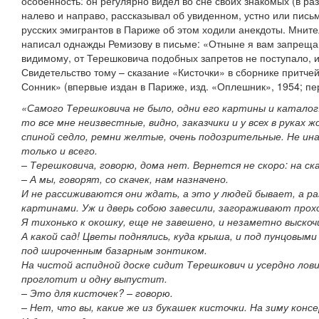
особенность: он регулярно видел во сне своих знакомых (в раз
налево и направо, рассказывал об увиденном, устно или пись
русских эмигрантов в Париже об этом ходили анекдоты. Мнит
написал однажды Ремизову в письме: «Отныне я вам запрещаю
видимому, от Терешковича подобных запретов не поступало, и
Свидетельство тому – сказание «Кисточки» в сборнике притче
Сонник» (впервые издан в Париже, изд. «Оплешник», 1954; пер
«Самого Терешковича не было, одни его картины и каталог:
то все мне неизвестные, видно, заказчики и у всех в руках ж
спиной седло, ремни желтые, очень подозрительные. Не инач
только и всего.
– Терешковича, говорю, дома нет. Вернется не скоро: на ск
– А мы, говорят, со скачек, нам назначено.
И не рассиживаются они ждать, а это у людей бывает, а 
картинами. Уж и дверь собою завесили, загораживают прох
Я тихонько к окошку, еще не завешено, и незаметно выскочи
А какой сад! Цветы поднялись, куда крыша, и под пунцовым
под широченным базарным зонтиком.
На чистой аспидной доске сидит Терешкович и усердно лови
проглотит и одну выпустит.
– Это для кисточек? – говорю.
– Нет, что вы, какие же из букашек кисточки. На зиму конс