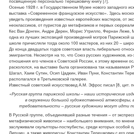
посвященную персонально Терешковичу книгу [7].
Осенью 1928 г. в Государственном Музее нового западного ис
выставка «Современное французское искусство». Здесь моско
увидеть произведения известных европейских мастеров, от эк
неоклассиков, от пуристов до метафизиков и первых сюрреали
Кес Ван Донген, Андре Дерен, Mорис Утрилло, Фернан Леже, 
одна из лучших экспозиций произведений мэтров Парижской ш
школе причисляли тогда около 100 мастеров, из них 20 – широ
До конца двадцатых годов советская власть либерально относ
эмигрантов. Несмотря на то, что Союз русских художников, из
отношения его членов к Советской России, к этому времени о
раскололся, на выставке была организована так называемая Р
Шагал, Хаим Сутин, Осип Цадкин, Иван Пуни, Константин Тере
располагался в Третьяковской галерее.
Известный советский искусствовед А.М. Эфрос писал [8, цит. по
«Русская группа парижской школы – наши исторические из
в окружении большой художественной атмосферы, в
требовательности – русские художники могут идти п
В Русской группе, объединявшей разные течения – от экспрес
метафизической живописи – наибольшего внимания, по мнени
заслуживали скульпторы-посткубисты, среди которых особой 
Липшиц, а также живописцы: Константин Терешкович с его ор