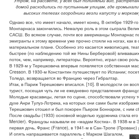
Утром, на рассвете, у всех был полинялый вид, растрепа
домой расходились по пустынным улицам, где громыхали
высоких телегах огородники везли капусту и морков
Однако все, что имеет начало, имеет конец. В октябре 1929-г
Монпарнаса закончились. Немалую роль в этом сыграла Велик
САСШ. Во всяком случае, почти все американцы Монпарнас по
эмигранты к этому времени уже прочно стояли на ногах, как в 
материальном плане. Особенно это касается живописцев, теа
быстрее (по наблюдению той же Нины Берберовой) вливавших
поток, чем, например, литераторы. Вероятно, играл свою роль
В 1929-м у Терешковича впервые появляется собственная маст
Cresson. В 1930-м Константин путешествует по Испании; посе
Толедо, возвращается во Францию через Гибралтар.
Итак, в Париж Терешкович вписался. [10]. В молодости он вос
турист, посещая чуть ли не ежедневно представления францу
Молодые красавицы, летая по сцене, способствовали успеху т
духе Анри Тулуз-Лотрека, на которых они сами были изображ
Терешкович отошел и был покорен Пьером Боннаром, с ним сб
После свадьбы (1933) основной моделью художника стала его 
Mercier). Французы называли ее «мадам Костиа». В 1938-м в 
первая дочь, Франс (France), в 1941-м в Сан-Тропе (Прованс) 
И опять напрашивается параллель с Марком Шагалом,