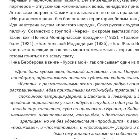
партнеров – отпускников колониальных войск, ненадолго прие
Антильских островов. Самим антильцам это не очень нравилос
«Негритянского рая», без боя оставив территорию белым тан
Идя навстречу вкусам «простого народа», Союз русских худо
палочку. Совместно с группой «Через», он кроме выставок пр
такие, как «Ночной Монпарнасский праздник» (1922), «Транс
бал» (1924), «Бал Большой Медведицы» (1925), «Бал Жюля Ве
частные коллекции разошлось много замечательных картин, з
готовы гоняться по всему свету.
Нина Берберова в книге «Курсив мой» так описывает один из 
«День бала художников, большой зал Бюлье, лето. Полуг
индейцами, африканскими неграми художники ходили снача
«Куполь», с размалеванными всеми цветами радуги лиц
раскрашенными, едва прикрытыми какой-нибудь тряпицей, и
спокойного патриция Дерена, и Цадкина, и Певзнера, и 
оргийным пиршеством у кого-нибудь в студии, и один раз б
тогда еще холостого, куда он пригласил и Бунина, и Зайце
называется, шокирован всем, что увидел, и довольно скоро
зрелищем, но не без удовольствия «приобщился» к вакх
«посиживал», и «посматривал», и «приобщался» усердно и 
было ему хорошо знакомо по собствен