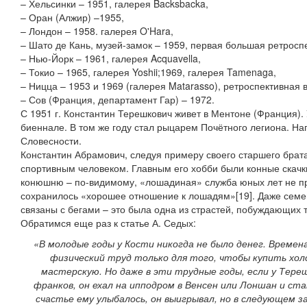
– Хельсинки – 1951, галерея Backsbacka,
– Оран (Алжир) –1955,
– Лондон – 1958. галерея O'Hara,
– Шато де Кань, музей-замок – 1959, первая большая ретросп
– Нью-Йорк – 1961, галерея Acquavella,
– Токио – 1965, галерея Yoshii;1969, галерея Tamenaga,
– Ницца – 1953 и 1969 (галерея Matarasso), ретроспективная 
– Сов (Франция, департамент Гар) – 1972.
С 1951 г. Константин Терешкович живет в Ментоне (Франция).
биеннале. В том же году стал рыцарем Почётного легиона. На
Словесности.
Константин Абрамович, следуя примеру своего старшего брата
спортивным человеком. Главным его хобби были конные скачк
конюшню – по-видимому, «лошадиная» служба юных лет не пр
сохранилось «хорошее отношение к лошадям»[19]. Даже семей
связаны с бегами – это была одна из страстей, побуждающих т
Обратимся еще раз к статье А. Седых:
«В молодые годы у Кости никогда не было денег. Времен
физический труд только для того, чтобы купить хол
мастерскую. Но даже в эти трудные годы, если у Тере
франков, он ехал на ипподром в Венсен или Лоншан и ста
счастье ему улыбалось, он выигрывал, но в следующем з