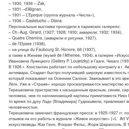
– 1930, 1936 – Zak,
– 1931 –d’Alignan,
– 1931 – L’Epoque (группа журнала «Числа»),
– 1936 – Castelucho – Diana.
Персональные выставки проходили в парижских галереях:
– Ch.-Aug. Girard, (1927; 1928; 1930; акварели; 1932; 1934),
– Quatre Chemins, (акварели и рисунки, 1927),
– de l’Elysee (1938),
– на улице du Faubourg St.-Honore, 66 (1937),
а также в Женеве (музей de l'Athenee, 1934), в галерее «Иск
Ивановича Лужецкого (Gallery P. Loujetzky) в Гааге, Чикаго (19
В 1926 г. Константин работает по небольшому контракту в г. А
антиквара. Создает быстро получивший широкую известность 
который показывает на Осеннем Салоне. Завязывает в это в
Лёге. Уже в «Страже» хорошо просматриваются мастерство ко
Терешковича пристрастие к насыщенным красным, синим, сир
человека, чем-то напоминающий картины примитивиста Нико 
то время по духу Ладо (Владимира) Гудиашвили, привлекает 
человечностью.
Терешковича замечает французская пресса: в 1925-1927 гг. п
отзывов на его работы в журнале «Живое искусство» («L' Art V
искусствоведы Жак Генн, Флоран Фельс, Жорж Шарансоль. В 