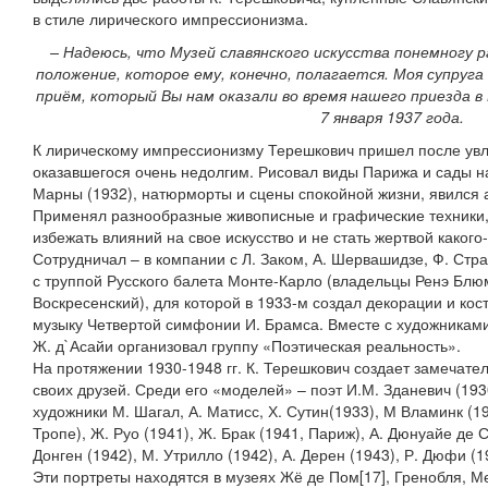
в стиле лирического импрессионизма.
– Надеюсь, что Музей славянского искусства понемногу 
положение, которое ему, конечно, полагается. Моя супруга
приём, который Вы нам оказали во время нашего приезда в 
7 января 1937 года.
К лирическому импрессионизму Терешкович пришел после ув
оказавшегося очень недолгим. Рисовал виды Парижа и сады на
Марны (1932), натюрморты и сцены спокойной жизни, явился 
Применял разнообразные живописные и графические техники, 
избежать влияний на свое искусство и не стать жертвой каког
Сотрудничал – в компании с Л. Заком, А. Шервашидзе, Ф. Стр
с труппой Русского балета Монте-Карло (владельцы Ренэ Блюм
Воскресенский), для которой в 1933-м создал декорации и ко
музыку Четвертой симфонии И. Брамса. Вместе с художниками 
Ж. д`Асайи организовал группу «Поэтическая реальность».
На протяжении 1930-1948 гг. К. Терешкович создает замечат
своих друзей. Среди его «моделей» – поэт И.М. Зданевич (1930
художники М. Шагал, А. Матисс, Х. Сутин(1933), М Вламинк (19
Тропе), Ж. Руо (1941), Ж. Брак (1941, Париж), А. Дюнуайе де С
Донген (1942), М. Утрилло (1942), А. Дерен (1943), Р. Дюфи (
Эти портреты находятся в музеях Жё де Пом[17], Гренобля, М