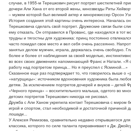
случае, в 1955-м Терешкович рисует портрет шестилетней пр
дочери Али Хана от его второй жены, кинозвезды Риты Хейво
– мужем которой был великий актер и кинорежиссер Орсон Уэл
История создания этой картины очень интересна. Началась она
Терешковича сделать свой портрет. Дружеские связи были сли
ему отказать. Он отправился в Прованс, где находился в тот 
трудны и тягостны для художника: принц постоянно отвлекалс
часто покидал свое место и вел себя очень рассеянно. Напро
занятых делом мужчин, играла, держалась очень свободно. Гл
более и более от наблюдения за своей моделью, инстинктивно
во всех своих движениях напоминающей Франс и Натали. «Я с
работу над портретом принца... Но я преуспел с Ясминой…»
Сказанное еще раз подтверждает то, что говорилось выше о «
«натурщицы»: источником вдохновения художника была любовь
детям. За исключением портретов дочерей и внуков – детей Ф
«Черного принца» – восхитительного малыша, одетого во мно
детских портретов Терешкович никогда не рисовал.
Дружба с Али Ханом укрепила контакт Терешковича с миром бег
игрой и спортом, стал необходимой и достаточной причиной д
лошади...
У Алексея Ремизова, сравнительно недавно открывшегося для 
классика, которого по силе таланта приравнивают к Дж. Джойс