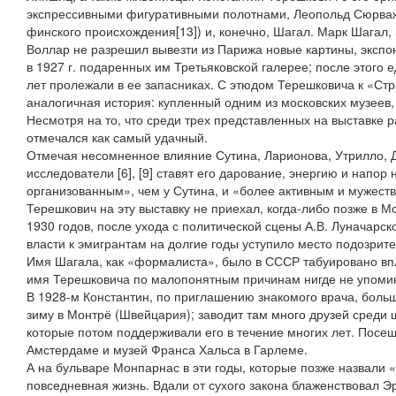
экспрессивными фигуративными полотнами, Леопольд Сюрваж
финского происхождения[13]) и, конечно, Шагал. Марк Шагал
Воллар не разрешил вывезти из Парижа новые картины, экспо
в 1927 г. подаренных им Третьяковской галерее; после этого 
лет пролежали в ее запасниках. С этюдом Терешковича к «Ст
аналогичная история: купленный одним из московских музеев, 
Несмотря на то, что среди трех представленных на выставке р
отмечался как самый удачный.
Отмечая несомненное влияние Сутина, Ларионова, Утрилло, 
исследователи [6], [9] ставят его дарование, энергию и напор
организованным», чем у Сутина, и «более активным и мужест
Терешкович на эту выставку не приехал, когда-либо позже в М
1930 годов, после ухода с политической сцены А.В. Луначарск
власти к эмигрантам на долгие годы уступило место подозрит
Имя Шагала, как «формалиста», было в СССР табуировано впл
имя Терешковича по малопонятным причинам нигде не упомин
В 1928-м Константин, по приглашению знакомого врача, боль
зиму в Монтрё (Швейцария); заводит там много друзей среди
которые потом поддерживали его в течение многих лет. Посе
Амстердаме и музей Франса Хальса в Гарлеме.
А на бульваре Монпарнас в эти годы, которые позже назвали 
повседневная жизнь. Вдали от сухого закона блаженствовал Э