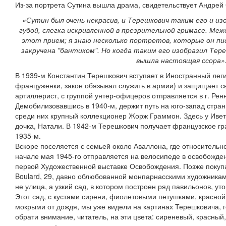
Из-за портрета Сутина вышла драма, свидетельствует Андрей
«Сутин был очень некрасив, и Терешкович таким его и из
губой, слегка искривленной в презрительной гримасе. Меж
этот прием; я знаю несколько портретов, которые он пис
закручена "бантиком". Но когда таким его изобразил Тер
вышла настоящая ссора»
В 1939-м Константин Терешкович вступает в Иностранный лег
француженки, закон обязывал служить в армии) и защищает с
артиллерист, с группой унтер-офицеров отправляется в г. Рен
Демобилизовавшись в 1940-м, держит путь на юго-запад страны
среди них крупный коллекционер Жорж Граммон. Здесь у Ивет
дочка, Натали. В 1942-м Терешкович получает французское г
1935-м.
Вскоре поселяется с семьей около Аваллона, где относительно
начале мая 1945-го отправляется на велосипеде в освобожде
первой Художественной выставке Освобождения. Позже покупа
Boulard, 29, давно облюбованной монпарнасскими художникам
не улица, а узкий сад, в котором построен ряд павильонов, ут
Этот сад, с кустами сирени, фиолетовыми петушками, красно
мокрыми от дождя, мы уже видели на картинах Терешковича, 
обрати внимание, читатель, на эти цвета: сиреневый, красны