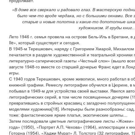
продолжает:
«В доме все сверкало и радовало глаз. В мастерскую под
было чем-то вроде чердака, но с большими окнами. Все
старые и новые полотна и какие-то допотопные шка
художником. И груды книг
Лето 1946 г. семья провела на острове Бель-Иль в Бретани, в 
Ile», который существует и сегодня.
В 1945-м Терешкович, наряду с Григорием Хмарой, Михаилом
печатается в разделе художественной и театральной хроники
литературно-сатирической газеты «Честный слон» (вышло всег
августе 1948-го вместе со старшей дочерью Франс едет в Лон
игры.
С 1940 годов Терешкович, кроме живописи, много работал в о
книжной графики. Ремеслу литографии обучился в Цюрихе, в 
побывал в 1949-м для устройства своей выставки. Явился ав
литографических серий, в том числе посвященных дочерям (19
превратившись в стройных красавиц с загадочно полуопущен
моделями художника[18]. Интерьеры были разнообразны: сад,
тоже: фантастические яркие платья, экзотические шляпы…
Затем последовали цветные литографические листы «Жокеи» 
года» (1950), «Портрет А.П. Чехова» (1964), иллюстрации к 
Готорна (1954), «Хаджи Мурат» Л. Толстого (32 литографии, 1