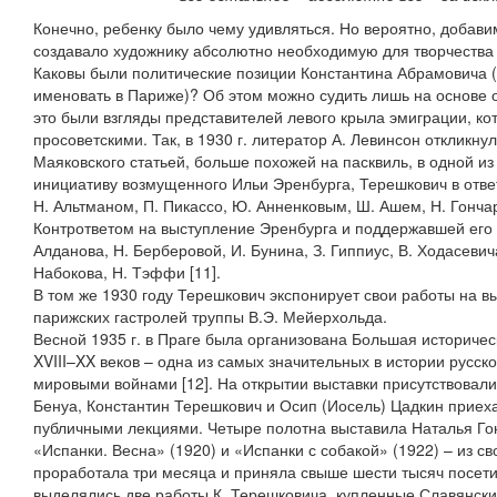
Конечно, ребенку было чему удивляться. Но вероятно, добави
создавало художнику абсолютно необходимую для творчества 
Каковы были политические позиции Константина Абрамовича (и
именовать в Париже)? Об этом можно судить лишь на основе 
это были взгляды представителей левого крыла эмиграции, к
просоветскими. Так, в 1930 г. литератор А. Левинсон откликн
Маяковского статьей, больше похожей на пасквиль, в одной из
инициативу возмущенного Ильи Эренбурга, Терешкович в ответ 
Н. Альтманом, П. Пикассо, Ю. Анненковым, Ш. Ашем, Н. Гонча
Контрответом на выступление Эренбурга и поддержавшей его
Алданова, Н. Берберовой, И. Бунина, З. Гиппиус, В. Ходасевича
Набокова, Н. Тэффи [11].
В том же 1930 году Терешкович экспонирует свои работы на в
парижских гастролей труппы В.Э. Мейерхольда.
Весной 1935 г. в Праге была организована Большая историческ
XVIII–XX веков – одна из самых значительных в истории русс
мировыми войнами [12]. На открытии выставки присутствовали
Бенуа, Константин Терешкович и Осип (Иосель) Цадкин приех
публичными лекциями. Четыре полотна выставила Наталья Гон
«Испанки. Весна» (1920) и «Испанки с собакой» (1922) – из с
проработала три месяца и приняла свыше шести тысяч посети
выделялись две работы К. Терешковича, купленные Славянски