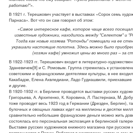
работаю!"».
В 1921 г. Терешкович участвует в выставках «Сорок семь худо
Парнаса». Вот что он сам говорил об этом:
«Самое интересное кафе, которое чаще всего посещали
известные художники, находилось между "Селектом" и "Р
Тогда как новые хозяева "Ротонды" помещали на ее сте
украшали настоящие полотна. Здесь можно было приобрес
(хозяин кафе) умножил цены во много раз – за 
В 1922-1923 гг. Терешкович входит в литературно-художестве
Зданевичем[9] и С. Ромовым. Группа стремилась к установлен
советскими и французскими деятелями культуры, в нее входили
Какабадзе, Елена Ахвледиани, Ладо Гудиашвили, приехавшие н
и другие.
В 1920-1932 гг. в Берлине проводятся выставки русских художн
Григорьева, А. Архипенко, К. Коровина, Л. Пастернака, M. Доб
тоже проводит весь 1923 год в Германии (Дрезден, Берлин), т
булочных и овощных лавках идет на миллионы и десятки милл
сравнительно небольшие французские деньги можно жить дов
состоялась его персональная экспозиция в берлинской галере
Выставке русских художников книжного магазина при русском и
возвращается в Париж. Работает в мастерских, которые ему л