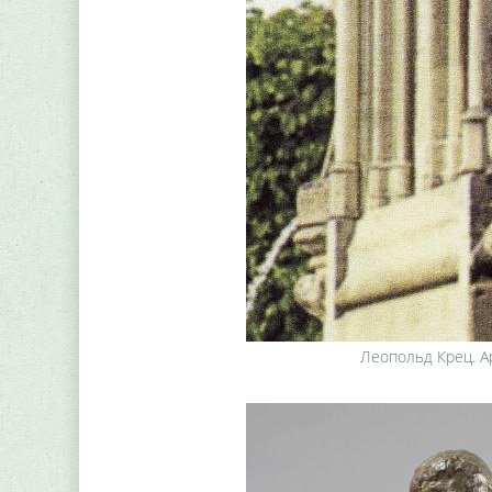
Леопольд Крец. А