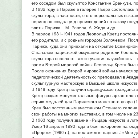
его соседом был скульптор Константин Бранкузи, 
В 1932 году в Париже в галерее Пьера состоялась 
скульптора, в частности, о его персональных выстав
период он создал ряд произведений по заказу гос
элиты Парижа – М. Равеля, А. Жида и др.
В период 1931-1941 годов Леопольд Кретц постоянн
его родители, и с родным городом Золочевом. Пос
Париже, куда они приехали на открытие Всемирной 
С началом нацистской оккупации родители Леопольда
скульптора спасла от такого участия случайность –
время Второй мировой войны Леопольд Кретц был 
После окончания Второй мировой войны начался зр
педагогической деятельностью: преподавал в Акаде
скульптурную мастерскую в Высшей школе искусств 
В 1948 году Кретц получил французское гражданств
Кретц создал монументальные фигуры архангелов 
серию медалей для Парижского монетного двора (1
Крец был постоянным участником Осеннего салона
свои работы на многих выставках, в том числе на 2
В 1963 году получил звание «Рыцарь искусств и ли
Умер 16 апреля 1990 года и был похоронен на кла
«Пророк» (1960 г.), на постаменте надпись: «Мое д