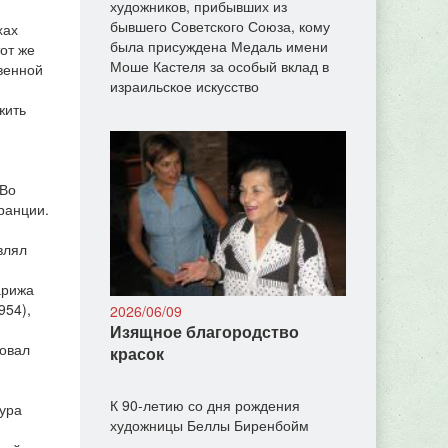
художников, прибывших из
бывшего Советского Союза, кому
хах
была присуждена Медаль имени
тот же
Моше Кастеля за особый вклад в
венной
израильское искусство
жить
 Во
ранции.
влял
арижа
954),
2026/06/09
Изящное благородство
ровал
красок
К 90-летию со дня рождения
ура
художницы Беллы Биренбойм