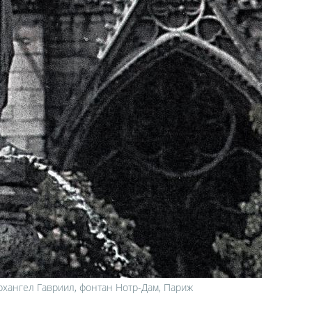
хангел Гавриил, фонтан Нотр-Дам, Париж