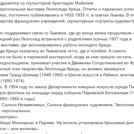
подружился со скульптором Аристидом Майолем.
персональная выставка Леопольда Креца. Отчеты о парижских успе
ках, постоянно публиковались в 1932-1933 гг. в газетах Львова. В э
ударства французских учреждений, скульптурные портреты художест
о поддерживал связи со Львовом, где до конца жизни продолжали 
ледний раз Леопольд встречался с родителями осенью 1937 года в
выставки, где экспонировались работы молодого Креца.
 Креца оказались во Львовском гетто, где и погибли. А самого
 его не было в парижской мастерской, когда за ним пришло гестапо.
подпольщиком, принимал участие в Движении Сопротивления во Ф
елый этап творчества Леопольда Креца, он активно занимался
мии Гранд-Шомьер (1948-1950) и Школе искусств в Реймсе, возгла
(1950-1974).
о. В 1954 году по заказу Департамента изящных искусств города П
для фонтана на площади перед собором Парижской Богоматери (1
950–1960-е годы).
, Салона Независимых, Салона французских художников. Экспони
3 персональных.
тературы».
дбище Монпарнас в Париже. На могиле установлена бронзовая фиг
ело – моя молитва».