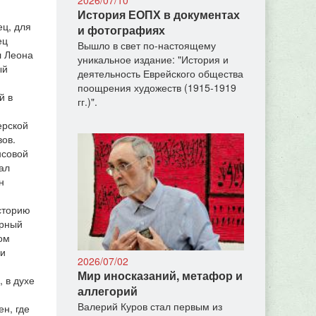
История ЕОПХ в документах
ец, для
и фотографиях
ец
Вышло в свет по-настоящему
л Леона
уникальное издание: "История и
ый
деятельность Еврейского общества
поощрения художеств (1915-1919
й в
гг.)".
ерской
вов.
нсовой
ал
н
сторию
урный
ом
ми
2026/07/02
Мир иносказаний, метафор и
, в духе
аллегорий
Валерий Куров стал первым из
н, где