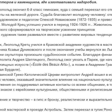
ьпторов и каменщиков, где изготавливали надгробия.
опольд окончил 6-й класс гимназии, куда с семьей переехал его от
ты на железной дороге. Судьба благоволит молодому человеку: от
художником и педагогом Олексой Новаковским (1872-1935) и приве
. Молодой Крец успешно учился в период 1924-1926 гг.. Живописн
вского сформировался на творческом усвоении принципов
 художник также развивался вместе с развитием мировых тенденци
х, Леопольд Кретц учился в Краковской академии художеств в маст
ника Ксавье Дуниковского и после окончания учебы вернулся во Ль
изни скульптора произошло судьбоносное событие. Благодаря фина
олита Андрея Шептицкого, Леопольд смог уехать в Париж, где нач
изящных искусств («École des Beaux-Arts»), а позже в Академии Гра
ая Бурделя).
раинской Греко-Католической Церкви митрополит Андрей вошел в и
к человек, оказавший значительное влияние на национально-культ
лужения он поддерживал активные контакты со всеми общинами, в т
л знаком с еврейскими культурными, общественными и религиозны
ние и творчество – в гипс и бронзу, реалистически и выразительно
ной мастерской в проезде Астробаль. Затем переехал в тупик Ронсе