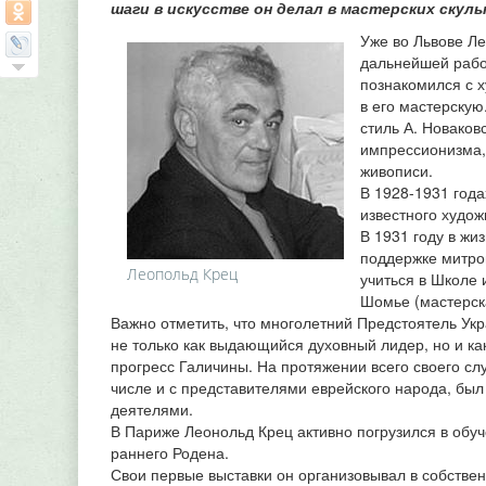
шаги в искусстве он делал в мастерских скул
Уже во Львове Ле
дальнейшей рабо
познакомился с 
в его мастерскую
стиль А. Новако
импрессионизма,
живописи.
В 1928-1931 года
известного худож
В 1931 году в ж
поддержке митроп
Леопольд Крец
учиться в Школе 
Шомье (мастерск
Важно отметить, что многолетний Предстоятель Ук
не только как выдающийся духовный лидер, но и ка
прогресс Галичины. На протяжении всего своего с
числе и с представителями еврейского народа, бы
деятелями.
В Париже Леонольд Крец активно погрузился в обуче
раннего Родена.
Свои первые выставки он организовывал в собствен