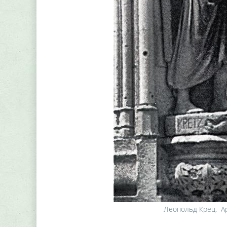
Леопольд Крец. Ар