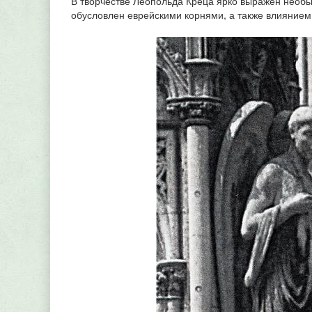
В творчестве Леопольда Креца ярко выражен необ
обусловлен еврейскими корнями, а также влиянием 