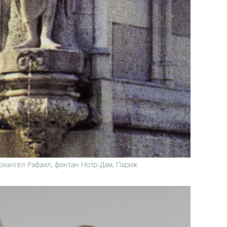
рхангел Рафаил, фонтан Нотр-Дам, Париж