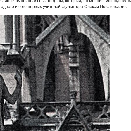
ычайный эмоциональный подъем, который, по мнению исследовате
одного из его первых учителей скульптора Олексы Новаковского.