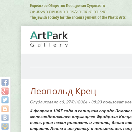
Перейти
Еврейское Общество Поощрения Художеств
к
האגודה היהודית לעידוד האמנויות הפלסטיות
основному
The Jewish Society for the Encouragement of the Plastic Arts
содержанию
Леопольд Крец
Опубликовано сб, 27/01/2024 - 08:23 пользовател
4 февраля 1907 года в галицком городе Золоче
железнодорожного служащего Фридриха Креца 
очень рано начал рисовать и лепить, делая с
страсть Леона к искусству и попытались нап