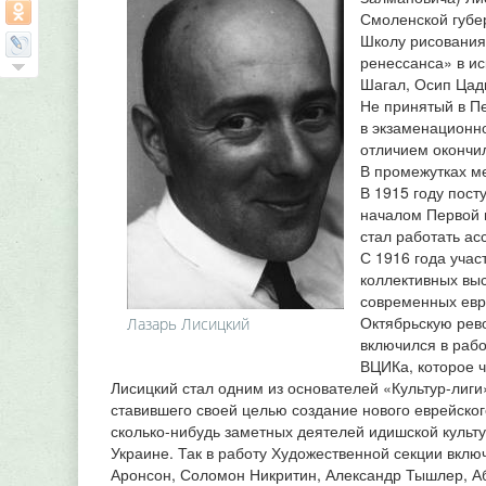
Смоленской губер
Школу рисования
ренессанса» в ис
Шагал, Осип Цадк
Не принятый в П
в экзаменационно
отличием окончи
В промежутках м
В 1915 году пост
началом Первой 
стал работать ас
С 1916 года учас
коллективных выс
современных евре
Октябрьскую рев
Лазарь Лисицкий
включился в рабо
ВЦИКа, которое ч
Лисицкий стал одним из основателей «Культур-лиги
ставившего своей целью создание нового еврейског
сколько-нибудь заметных деятелей идишской культу
Украине. Так в работу Художественной секции вкл
Аронсон, Соломон Никритин, Александр Тышлер, Аб