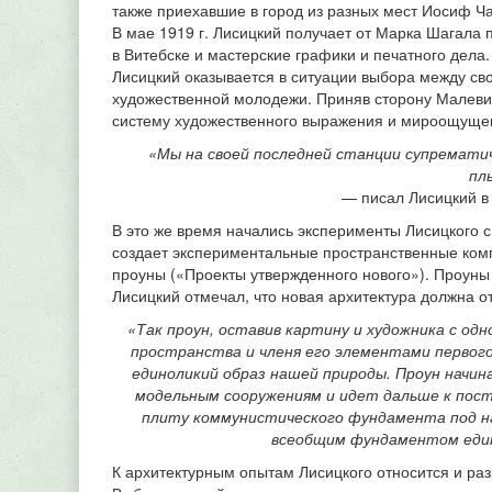
также приехавшие в город из разных мест Иосиф Ч
В мае 1919 г. Лисицкий получает от Марка Шагала
в Витебске и мастерские графики и печатного дела
Лисицкий оказывается в ситуации выбора между с
художественной молодежи. Приняв сторону Малеви
систему художественного выражения и мироощуще
«Мы на своей последней станции супрематич
пл
— писал Лисицкий в
В это же время начались эксперименты Лисицкого 
создает экспериментальные пространственные ком
проуны («Проекты утвержденного нового»). Проуны
Лисицкий отмечал, что новая архитектура должна о
«Так проун, оставив картину и художника с од
пространства и членя его элементами первого
единоликий образ нашей природы. Проун начин
модельным сооружениям и идет дальше к пос
плиту коммунистического фундамента под на
всеобщим фундаментом един
К архитектурным опытам Лисицкого относится и ра