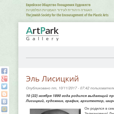
Перейти
Еврейское Общество Поощрения Художеств
к
האגודה היהודית לעידוד האמנויות הפלסטיות
основному
The Jewish Society for the Encouragement of the Plastic Arts
содержанию
Эль Лисицкий
Опубликовано пт, 10/11/2017 - 07:42 пользовате
10 (22) ноября 1890 года родился выдающий п
Лисицкий, художник, график, архитектор, шир
Он родился в се
Залмановича) Ли