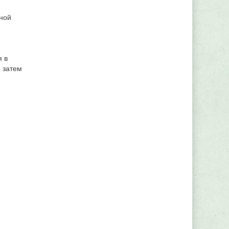
ной
я в
, затем