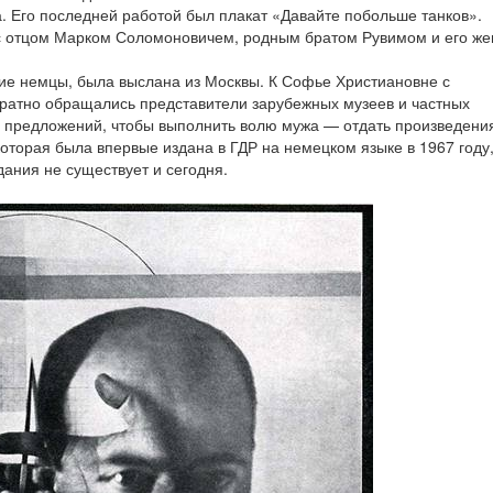
а. Его последней работой был плакат «Давайте побольше танков».
с отцом Марком Соломоновичем, родным братом Рувимом и его же
гие немцы, была выслана из Москвы. К Софье Христиановне с
кратно обращались представители зарубежных музеев и частных
х предложений, чтобы выполнить волю мужа — отдать произведени
которая была впервые издана в ГДР на немецком языке в 1967 году
дания не существует и сегодня.