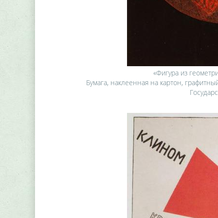
«Фигура из геометри
Бумага, наклеенная на картон, графитный
Государс