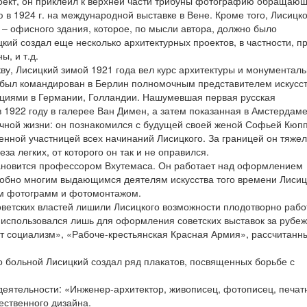
оект, он приклеил к верхней части трибуны фотографию обращающ
 в 1924 г. на международной выставке в Вене. Кроме того, Лисицк
 – офисного здания, которое, по мысли автора, должно было
кий создал еще несколько архитектурных проектов, в частности, п
, и т.д.
ву, Лисицкий зимой 1921 года вел курс архитектуры и монументал
 был командирован в Берлин полномочным представителем искусс
екциями в Германии, Голландии. Нашумевшая первая русская
 1922 году в галерее Ван Димен, а затем показанная в Амстердаме
 личной жизни: он познакомился с будущей своей женой Софьей Кюп
енной участницей всех начинаний Лисицкого. За границей он тяже
а легких, от которого он так и не оправился.
становится профессором Вхутемаса. Он работает над оформлением
добно многим выдающимся деятелям искусства того времени Лисиц
ем фотограмм и фотомонтажом.
оветских властей лишили Лисицкого возможности плодотворно рабо
 использовался лишь для оформления советских выставок за рубе
т социализм», «Рабоче-крестьянская Красная Армия», рассчитанн
 больной Лисицкий создал ряд плакатов, посвященных борьбе с
деятельности: «Инженер-архитектор, живописец, фотописец, печат
ественного дизайна.