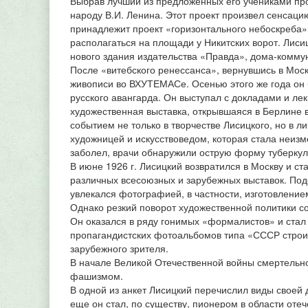
Выбрав лучший из предложенных его учениками пр
народу В.И. Ленина. Этот проект произвел сенсацию
принадлежит проект «горизонтального небоскреба»
располагаться на площади у Никитских ворот. Лисиц
нового здания издательства «Правда», дома-коммуны
После «витебского ренессанса», вернувшись в Моск
живописи во ВХУТЕМАСе. Осенью этого же года он
русского авангарда. Он выступал с докладами и л
художественная выставка, открывшаяся в Берлине в
событием не только в творчестве Лисицкого, но в
художницей и искусствоведом, которая стала неизм
заболел, врачи обнаружили острую форму туберкулез
В июне 1926 г. Лисицкий возвратился в Москву и 
различных всесоюзных и зарубежных выставок. По
увлекался фотографией, в частности, изготовлени
Однако резкий поворот художественной политики с
Он оказался в ряду гонимых «формалистов» и стал
пропагандистских фотоальбомов типа «СССР строи
зарубежного зрителя.
В начале Великой Отечественной войны смертельно
фашизмом.
В одной из анкет Лисицкий перечислил виды своей 
еще он стал, по существу, пионером в области отеч