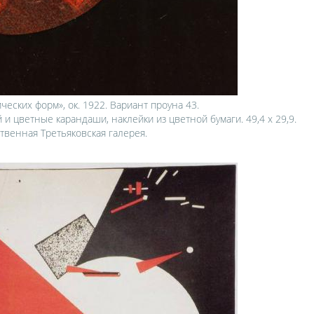
ческих форм», ок. 1922. Вариант проуна 43.
 и цветные карандаши, наклейки из цветной бумаги. 49,4 х 29,9.
твенная Третьяковская галерея.