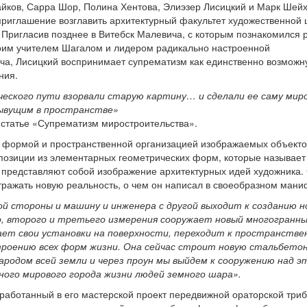
айков, Сарра Шор, Полина Хентова, Элиэзер Лисицкий и Марк Шейх
 приглашение возглавить архитектурный факультет художественной
. Пригласив позднее в Витебск Малевича, с которым познакомился 
воим учителем Шагалом и лидером радикально настроенной
ча, Лисицкий воспринимает супрематизм как единственно возмож
ния.
еского пути взорвали старую картину… и сделали ее саму мир
ывущим в пространстве»
 статье «Супрематизм миростроительства».
с формой и пространственной организацией изображаемых объекто
позиции из элементарных геометрических форм, которые называет
 представляют собой изображение архитектурных идей художника.
тражать новую реальность, о чем он написал в своеобразном мани
ной стороны и машину и инженера с другой выходит к созданию н
, второго и третьего измерения сооружает новый многогранны
ает свои установки на поверхности, переходит к пространств
троению всех форм жизни. Она сейчас строит новую стальбето
родом всей земли и через проун мы выйдем к сооружению над э
ого мирового города жизни людей земного шара».
зработанный в его мастерской проект передвижной ораторской три