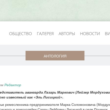
ОБЩЕСТВО
ГАЛЕРЕЯ
АВТОРЫ
НОВОСТИ
В
АНТОЛОГИЯ
лем
Редактор
редставитель авангарда Лазарь Маркович (Лейзер Мордухови
око известный как «Эль Лисицкий».
мье ремесленника-предпринимателя Марка Соломоновича (Морду
сицкого и домохозяйки Сарры Лейбовны Лисицкой в селе Починок