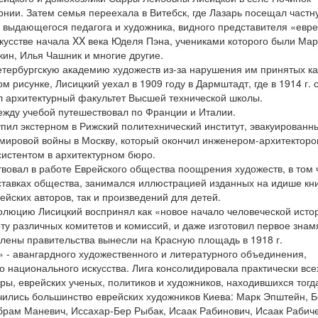
нии. Затем семья переехала в Витебск, где Лазарь посещал частн
 выдающегося педагога и художника, видного представителя «евре
кусстве начала XX века Юделя Пэна, учениками которого были Мар
ин, Илья Чашник и многие другие.
етербургскую академию художеств из-за нарушения им принятых к
м рисунке, Лисицкий уехал в 1909 году в Дармштадт, где в 1914 г. 
л архитектурный факультет Высшей технической школы.
ежду учебой путешествовал по Франции и Италии.
упил экстерном в Рижский политехнический институт, эвакуированн
мировой войны в Москву, который окончил инженером-архитекторо
систентом в архитектурном бюро.
твовал в работе Еврейского общества поощрения художеств, в том 
тавках общества, занимался иллюстрацией изданных на идише книг
йских авторов, так и произведений для детей.
олюцию Лисицкий воспринял как «новое начало человеческой исто
ту различных комитетов и комиссий, и даже изготовил первое знам
лены правительства вынесли на Красную площадь в 1918 г.
» - авангардного художественного и литературного объединения,
о национального искусства. Лига консолидировала практически все
ры, еврейских ученых, политиков и художников, находившихся тогд
ючились большинство еврейских художников Киева: Марк Эпштейн, 
рам Маневич, Иссахар-Бер Рыбак, Исаак Рабинович, Исаак Рабиче