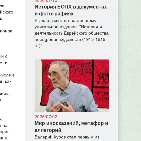
ую
История ЕОПХ в документах
йского
и фотографиях
к
Вышло в свет по-настоящему
уникальное издание: "История и
анонов
деятельность Еврейского общества
с
поощрения художеств (1915-1919
гг.)".
ый с
м, и
числе в
, как
рии»,
я
2026/07/02
х
Мир иносказаний, метафор и
а на
аллегорий
Борис
Валерий Куров стал первым из
в а