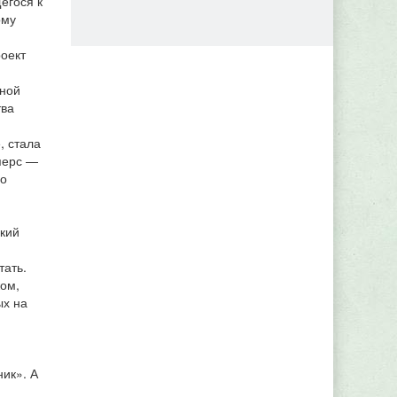
егося к
ому
роект
ьной
тва
, стала
перс —
ло
кий
тать.
жом,
ых на
ник». А