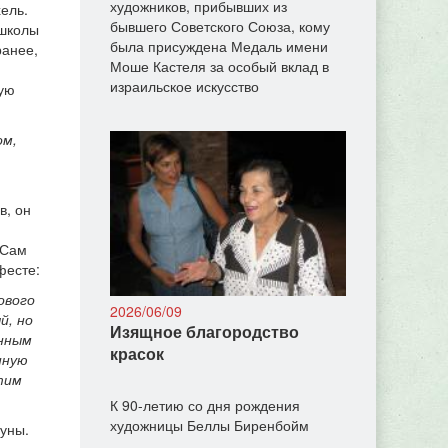
художников, прибывших из
ель.
бывшего Советского Союза, кому
 школы
была присуждена Медаль имени
ранее,
Моше Кастеля за особый вклад в
израильское искусство
ную
ом,
в, он
 Сам
фесте:
ового
2026/06/09
й, но
Изящное благородство
енным
красок
нную
тим
К 90-летию со дня рождения
художницы Беллы Биренбойм
буны.