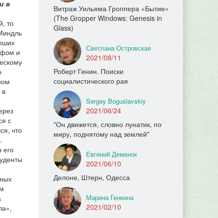
и в
Витраж Уильяма Гроппера «Бытие»
(The Gropper Windows: Genesis in
й, то
Glass)
 Миндль
арших
Светлана Островская
афом и
2021/08/11
ческому
Роберт Генин. Поиски
о
социалистического рая
ном
 в
Sergey Boguslavskiy
ерез
2021/06/24
ся с
"Он движется, словно лунатик, по
ся, что
миру, поднятому над землей"
.
 его
Евгений Деменок
туденты
2021/06/10
Делоне, Штерн, Одесса
лных
ом
Марина Генкина
а
2021/02/10
ла»,