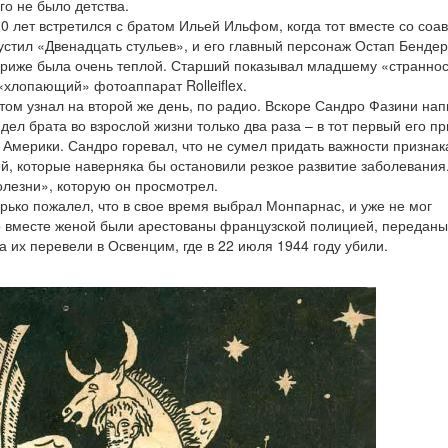
го не было детства.
0 лет встретился с братом Ильей Ильфом, когда тот вместе со соа
стил «Двенадцать стульев», и его главный персонаж Остап Бендер
ариже была очень теплой. Старший показывал младшему «странно
«хлопающий» фотоаппарат Rolleiflex.
том узнал на второй же день, по радио. Вскоре Сандро Фазини на
дел брата во взрослой жизни только два раза – в тот первый его пр
з Америки. Сандро горевал, что не сумел придать важности призна
й, которые наверняка бы остановили резкое развитие заболевания
олезни», которую он просмотрел.
рько пожалел, что в свое время выбрал Монпарнас, и уже не мог
о вместе женой были арестованы французской полицией, переданы
 их перевели в Освенцим, где в 22 июля 1944 году убили.