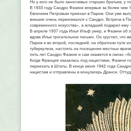
Но у кого не было заносчивых старших братьев, у то
В 1933 году Сандро Фазини впервые за более чем 1
Евгением Петровым приехал в Париж. Они уже выпу
внешне очень перекликался с Сандро. Встреча в П
современного искусства», а младший подарил ему 
В апреле 1937 года Илья Ильф умер, и Фазини об э
вдове Ильи трогательное письмо. Он грустил, что ви
Париж и во второй, последний, на обратном пути и
туберкулеза, настоять на посещении местных враче
пять лет Сандро Фазини и сам окажется в лапах «б
Когда Франция оказалась под нацистами, Фазини го
переехать в Штаты. В конце июня 1942 года Сандр
нацистам и отправлены в концлагерь Дранси. Оттуда