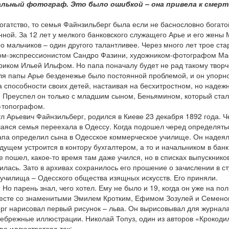
иальный фотограф. Это было ошибкой – она привела к смерт
богатство, то семья Файнзильберг была если не баснословно богато
ной. За 12 лет у мелкого банковского служащего Арье и его жены
о мальчиков – один другого талантливее. Через много лет трое ст
ком-экспрессионистом Сандро Фазини, художником-фотографом М
риком Ильей Ильфом. Но папа поначалу будет не рад такому твор
ля папы Арье безденежье было постоянной проблемой, и он упорн
а способности своих детей, настаивая на бесхитростном, но надеж
. Преуспел он только с младшим сыном, Беньямином, который стал
-топографом.
л Арьевич Файнзильберг, родился в Киеве 23 декабря 1892 года. Ч
аяся семья переехала в Одессу. Когда подошел черед определять
апа определил сына в Одесское коммерческое училище. Он надеял
дущем устроится в контору бухгалтером, а то и начальником в банк
 пошел, какое-то время там даже учился, но в списках выпускников
лась. Зато в архивах сохранилось его прошение о зачислении в с
училища – Одесского общества изящных искусств. Его приняли.
 Но парень знал, чего хотел. Ему не было и 19, когда он уже на по
месте со знаменитыми Эмилем Кротким, Ефимом Зозулей и Семен
рг нарисовал первый рисунок – льва. Он вырисовывал для журнал
небрежные иллюстрации. Николай Топуз, один из авторов «Крокоди
ро иллюстратора так: