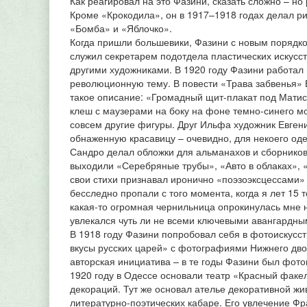
Как реагировал на это Фазини, сказать сложно – но
Кроме «Крокодила», он в 1917–1918 годах делал ри
«Бомба» и «Яблочко».
Когда пришли большевики, Фазини с новым порядком
служил секретарем подотдела пластических искусс
другими художниками. В 1920 году Фазини работа
революционную тему. В повести «Трава забвенья» 
такое описание: «Громадный щит-плакат под Мати
клеш с маузерами на боку на фоне темно-синего м
совсем другие фигуры. Друг Ильфа художник Евгени
обнаженную красавицу – очевидно, для некоего оде
Сандро делал обложки для альманахов и сборников
выходили «Серебряные трубы», «Авто в облаках», 
свои стихи признавал иронично «поэзоэксцессами»
бесследно пропали с того момента, когда я лет 15 
какая-то огромная чернильница опрокинулась мне н
увлекался чуть ли не всеми ключевыми авангардным
В 1918 году Фазини попробовал себя в фотоискусс
вкусы русских царей» с фотографиями Нижнего дв
авторская инициатива – в те годы Фазини был фот
1920 году в Одессе основали театр «Красный факел
декораций. Тут же основал ателье декоративной ж
литературно-поэтических кабаре. Его увлечение Фр