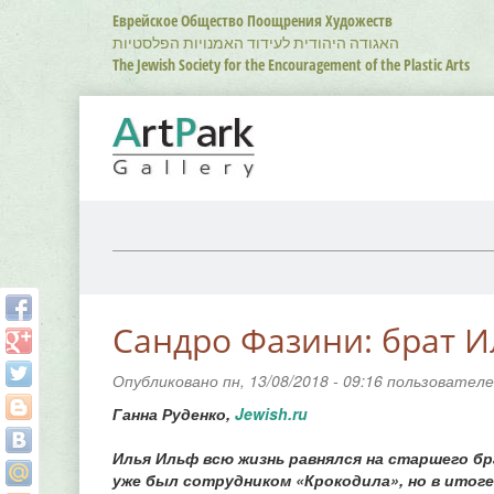
Перейти
Еврейское Общество Поощрения Художеств
к
האגודה היהודית לעידוד האמנויות הפלסטיות
основному
The Jewish Society for the Encouragement of the Plastic Arts
содержанию
Сандро Фазини: брат И
Опубликовано пн, 13/08/2018 - 09:16 пользовател
Ганна Руденко,
Jewish.ru
Илья Ильф всю жизнь равнялся на старшего бра
уже был сотрудником «Крокодила», но в итоге