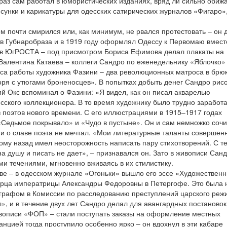
 раз сам работал в юмористических изданиях, вряд ли сильно обиж
сунки и карикатуры для одесских сатирических журналов «Фигаро»
 почти смирился или, как минимум, не рвался протестовать – он 
тв Губнаробраза и в 1919 году оформлял Одессу к Первомаю вмест
л в ЮгРОСТА – под присмотром Бориса Ефимова делал плакаты на
Валентина Катаева – коллеги Сандро по еженедельнику «Яблочко» 
сса работы художника Фазини – два революционных матроса в брю
оря с утюгами броненосцев». В попытках добыть денег Сандро рис
й Окс вспоминал о Фазини: «Я видел, как он писал акварелью
сского коллекционера. В то время художнику было трудно заработа
 поэтов нового времени. С его иллюстрациями в 1915–1917 годах
«Седьмое покрывало» и «Чудо в пустыне». Он и сам немножко сочи
 и о славе поэта не мечтал. «Мои литературные таланты совершен
тому назад имел неосторожность написать пару стихотворений. С т
а душу и писать не дает», – признавался он. Зато в живописи Сан
и течениями, мгновенно вживаясь в их стилистику.
тве – в одесском журнале «Огоньки» вышло его эссе «Художествен
орца императрицы Александры Федоровны в Петергофе. Это была н
ографом в Комиссии по расследованию преступлений царского реж
», и в течение двух лет Сандро делал для авангардных постановок
ивописи «ФОП» – стали поступать заказы на оформление местных
анцией тогда проступило особенно ярко – он вдохнул в эти кабаре