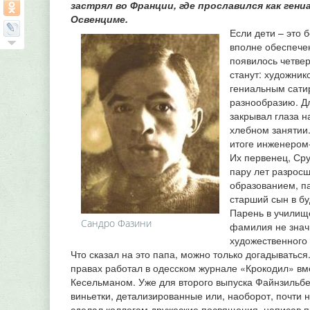
застрял во Франции, где прославился как ген
Освенциме.
Если дети – это 
вполне обеспечен
появилось четвер
станут: художни
гениальным сати
разнообразию. Д
закрывал глаза н
хлебном занятии
итоге инженером
Их первенец, Сру
пару лет разросш
образованием, п
старший сын в бу
Парень в училище
Сандро Фазини
фамилия не значи
художественного 
Что сказал на это папа, можно только догадываться.
правах работал в одесском журнале «Крокодил» в
Кесельманом. Уже для второго выпуска Файнзильбе
виньетки, детализированные или, наоборот, почти 
сделал коллегам дружеские посвящения, написав п