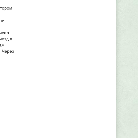
втором
сти
писал
иезд в
кам
. Через