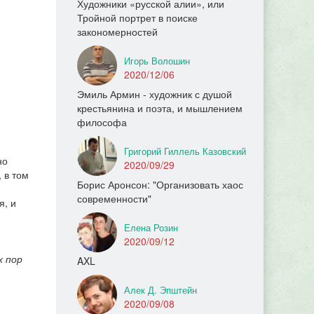
Художники «русской алии», или
Тройной портрет в поиске
закономерностей
Игорь Волошин
2020/12/06
Эмиль Армин - художник с душой
крестьянина и поэта, и мышлением
философа
Григорий Гиллель Казовский
но
2020/09/29
 в том
Борис Аронсон: "Организовать хаос
современности"
я, и
Елена Розин
2020/09/12
х пор
AXL
Алек Д. Эпштейн
2020/09/08