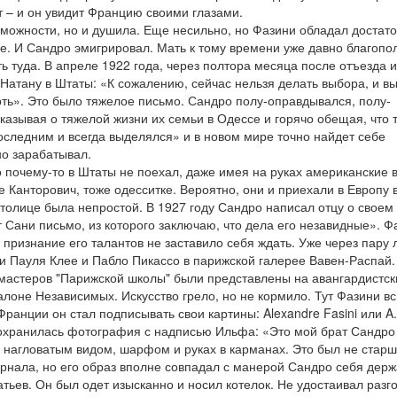
т – и он увидит Францию своими глазами.
можности, но и душила. Еще несильно, но Фазини обладал достат
е. И Сандро эмигрировал. Мать к тому времени уже давно благопо
 туда. В апреле 1922 года, через полтора месяца после отъезда и
Натану в Штаты: «К сожалению, сейчас нельзя делать выбора, и в
рть». Это было тяжелое письмо. Сандро полу-оправдывался, полу-
азывая о тяжелой жизни их семьи в Одессе и горячо обещая, что 
 последним и всегда выделялся» и в новом мире точно найдет себе
о зарабатывал.
 почему-то в Штаты не поехал, даже имея на руках американские 
е Канторович, тоже одесситке. Вероятно, они и приехали в Европу 
столице была непростой. В 1927 году Сандро написал отцу о своем
т Сани письмо, из которого заключаю, что дела его незавидные». Ф
 признание его талантов не заставило себя ждать. Уже через пару 
 Пауля Клее и Пабло Пикассо в парижской галерее Вавен-Распай.
 мастеров "Парижской школы" были представлены на авангардистск
лоне Независимых. Искусство грело, но не кормило. Тут Фазини в
ранции он стал подписывать свои картины: Alexandre Fasini или A. 
охранилась фотография с надписью Ильфа: «Это мой брат Сандро
с нагловатым видом, шарфом и руках в карманах. Это был не стар
рнала, но его образ вполне совпадал с манерой Сандро себя держ
тьев. Он был одет изысканно и носил котелок. Не удостаивал разг