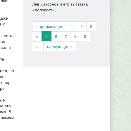
ался.
Лев Саксонов и его выставка
,
«Холокост»
даже
е с
‹ предыдущая
1
2
3
– есть
4
5
6
7
8
9
ках
…
следующая ›
овал и
ть».
нял, но
но
ех пор
дро
ные
е его
има. В
 эскизы