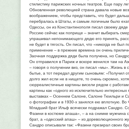
стилистику парижских ночных театров. Еще пару ле
Обновленная революцией страна давала новые воз
воображением, чтобы представить, что будет дальш
перебралась в Штаты, и самым логичным было ехать
Одессы, он из Константинополя писал своему дяде 
Россию сейчас как поприще – значит выбирать сме
упрашивал непонимающего дядю его принять, расск
не будет в тягость. Он писал, что «никогда не был
применение – в прежние времена он очень приличн
Заочная поддержка дяди была получена, но Сандро
Он отправился в Париж и вскоре женился там на Аз
– говоря о получении виз, он писал «мы». Жизнь в 
бытье, а тот передал другим сыновьям: «Получил о
долго жил если не в нищете, то очень скромно, хотя
сюрреалистичные картины висели рядом с работами
картины как «одного из исключительно интересных
выставках – Осеннем Салоне, Салоне Тюильри и Са
о фотографии и в 1930-х занялся ею вплотную. Во Ф
Младший брат Ильф всячески подражал Сандро. С
Фазини в костюме апаша», – а на снимке мужчина 
брат, а «одесский апаш» – из дореволюционного жу
Сандро описывали так: «Фазини презирал своих бра