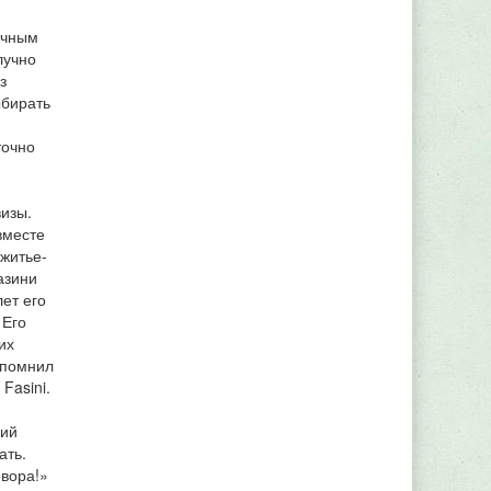
очным
лучно
з
ыбирать
точно
визы.
вместе
 житье-
азини
лет его
 Его
их
спомнил
Fasini.
ший
ать.
овора!»