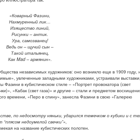
«Коварный Фазини,
Нахмуренный лик…
Изящество линий,
Рисунки – антик.
Ура, самозванец!
Ведь он – щучий сын –
Такой итальянец,
Как Mad – армянин».
бщества независимых художников: оно возникло еще в 1909 году, 
имые», увлеченные западными художниками, устраивали выставки,
ты Фазини в кубистическом стиле – «Портрет провокатора (свет
чки)», «Кабак (свет газа)» и другие – стали и предметом восхищени
того времени, «Перо в спину», занесла Фазини в свою «Галерею
стве, по недосмотру няньки, ударился темечком о кубики и с те
 “плясом недоумелой свечки”»,
мекая на название кубистических полотен.