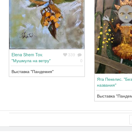
Elena Shem Tov.
339
"Мушмула на ветру"
0
Выставка "Пандемия"
Ята Пекелис. "Без
названия"
Выставка "Панде
Страница
3
из 3
Страницы