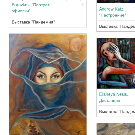
Borovkov. "Портрет
0
Andrew Katz.
эфиопки"
"Настроение"
Выставка "Пандемия"
Выставка "Панде
Elisheva Nesis.
Дистанция
Выставка "Панде