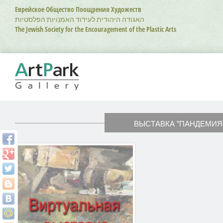
Перейти
Еврейское Общество Поощрения Художеств
к
האגודה היהודית לעידוד האמנויות הפלסטיות
основному
The Jewish Society for the Encouragement of the Plastic Arts
содержанию
ВЫСТАВКА "ПАНДЕМИЯ