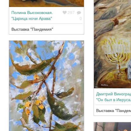
Полина Высоковская.
297
"Царица ночи Арава"
0
Выставка "Пандемия"
Дмитрий Виногра
"Он был в Иеруса
Выставка "Панде