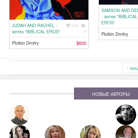
SAMSON AND DE
- series "BIBLICAL
EROS"
JUDAH AND RACHEL -
349
series "BIBLICAL EROS"
0
Plotkin Dmitry
Plotkin Dmitry
$600
Страница
4
из 4
Страницы
Стр
‹ пр
НОВЫЕ АВТОРЫ