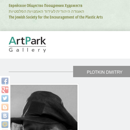
Перейти
Еврейское Общество Поощрения Художеств
к
האגודה היהודית לעידוד האמנויות הפלסטיות
основному
The Jewish Society for the Encouragement of the Plastic Arts
содержанию
PLOTKIN DMITRY