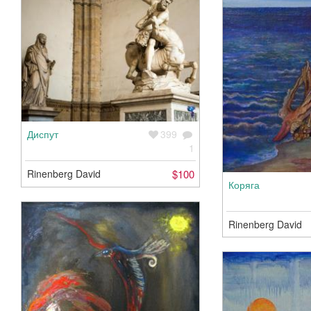
Диспут
399
1
Rinenberg David
$100
Коряга
Rinenberg David