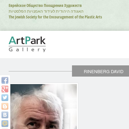
Перейти
Еврейское Общество Поощрения Художеств
к
האגודה היהודית לעידוד האמנויות הפלסטיות
основному
The Jewish Society for the Encouragement of the Plastic Arts
содержанию
RINENBERG DAVID