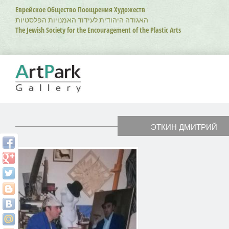
Перейти
Еврейское Общество Поощрения Художеств
к
האגודה היהודית לעידוד האמנויות הפלסטיות
основному
The Jewish Society for the Encouragement of the Plastic Arts
содержанию
ЭТКИН ДМИТРИЙ