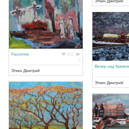
Эткин Дмитрий
Распятие
282
0
Вечер над Кремл
Эткин Дмитрий
Эткин Дмитрий