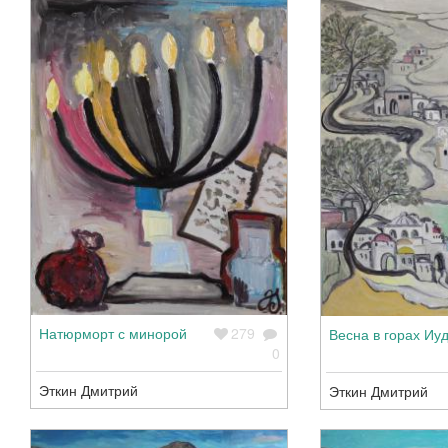
Натюрморт с минорой
279
Весна в горах Иу
0
Эткин Дмитрий
Эткин Дмитрий