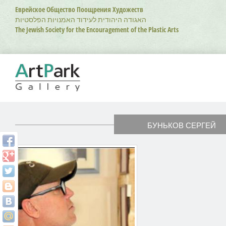
Перейти
Еврейское Общество Поощрения Художеств
к
האגודה היהודית לעידוד האמנויות הפלסטיות
основному
The Jewish Society for the Encouragement of the Plastic Arts
содержанию
БУНЬКОВ СЕРГЕЙ