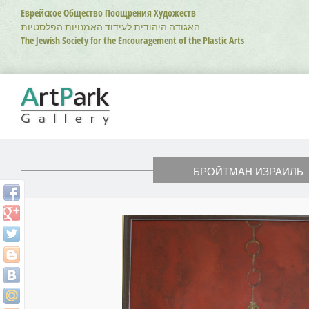
Перейти
Еврейское Общество Поощрения Художеств
к
האגודה היהודית לעידוד האמנויות הפלסטיות
основному
The Jewish Society for the Encouragement of the Plastic Arts
содержанию
БРОЙТМАН ИЗРАИЛЬ