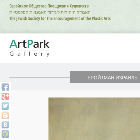
Перейти
Еврейское Общество Поощрения Художеств
к
האגודה היהודית לעידוד האמנויות הפלסטיות
основному
The Jewish Society for the Encouragement of the Plastic Arts
содержанию
БРОЙТМАН ИЗРАИЛЬ