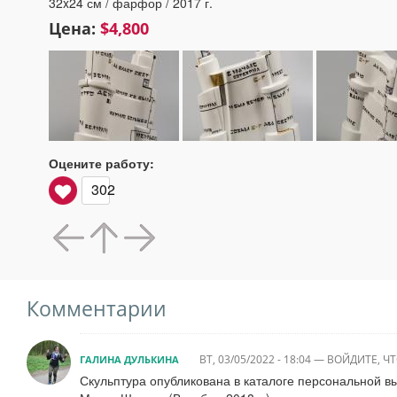
32x24 см / фарфор / 2017 г.
Цена:
$4,800
Оцените работу:
302
Комментарии
ВТ, 03/05/2022 - 18:04
—
ВОЙДИТЕ
, 
ГАЛИНА ДУЛЬКИНА
Скульптура опубликована в каталоге персональной в