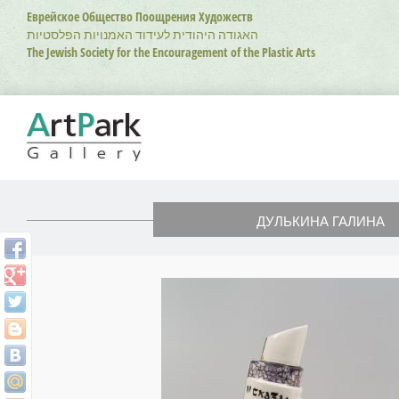
Перейти
Еврейское Общество Поощрения Художеств
к
האגודה היהודית לעידוד האמנויות הפלסטיות
основному
The Jewish Society for the Encouragement of the Plastic Arts
содержанию
ДУЛЬКИНА ГАЛИНА