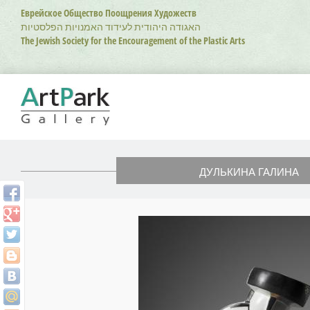
Перейти
Еврейское Общество Поощрения Художеств
к
האגודה היהודית לעידוד האמנויות הפלסטיות
основному
The Jewish Society for the Encouragement of the Plastic Arts
содержанию
ДУЛЬКИНА ГАЛИНА