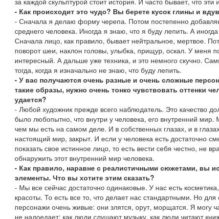
за каждой скульптурой стоит история. И часто бывает, что эти
- Как происходит это чудо? Вы берете кусок глины и вдув
- Сначала я делаю форму черепа. Потом постепенно добавля
среднего человека. Иногда я знаю, что я буду лепить. А иногд
Сначала лицо, как правило, бывает нейтральное, мертвое. По
поворот шеи, наклон головы, улыбка, прищур, оскал. У меня п
интересный. А дальше уже техника, и это немного скучно. С
тогда, когда я изначально не знаю, что буду лепить.
- У вас получаются очень разные и очень сложные персон
такие образы, нужно очень тонко чувствовать оттенки че
удается?
- Любой художник прежде всего наблюдатель. Это качество д
было любопытно, что внутри у человека, его внутренний мир.
чем мы есть на самом деле. И в собственных глазах, и в глаз
настоящий мир, закрыт. И если у человека есть достаточно см
показать свое истинное лицо, то есть вести себя честно, не вр
обнаружить этот внутренний мир человека.
- Как правило, наравне с реалистичными сюжетами, вы и
элементы. Что вы хотите этим сказать?
- Мы все сейчас достаточно одинаковые. У нас есть косметика
красоты. То есть все то, что делает нас стандартными. Но для
персонажи очень живые: они злятся, орут, морщатся. Я могу ч
не надоедает: как люди слушают музыку, как люди читают кн