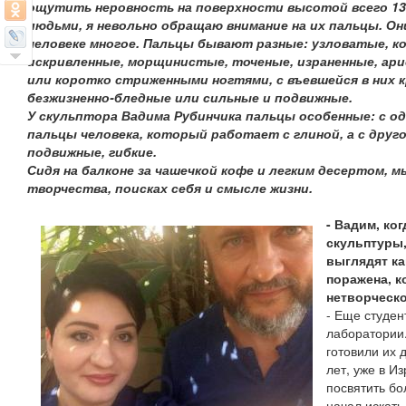
ощутить неровность на поверхности высотой всего 13
людьми, я невольно обращаю внимание на их пальцы. Он
человеке многое. Пальцы бывают разные: узловатые, к
искривленные, морщинистые, точеные, израненные, ар
или коротко стриженными ногтями, с въевшейся в них 
безжизненно-бледные или сильные и подвижные.
У скульптора Вадима Рубинчика пальцы особенные: с о
пальцы человека, который работает с глиной, а с друго
подвижные, гибкие.
Сидя на балконе за чашечкой кофе и легким десертом, 
творчества, поисках себя и смысле жизни.
- Вадим, ко
скульптуры,
выглядят ка
поражена, к
нетворческо
- Еще студен
лаборатории.
готовили их 
лет, уже в Из
посвятить бо
начал искать