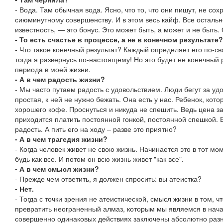
- Вода. Там обычная вода. Ясно, что то, что они пишут, не сох
сиюминутному совершенству. И в этом весь кайф. Все остальн
известность, — это бонус. Это может быть, а может и не быть.
- То есть счастье в процессе, а не в конечном результате?
- Что такое конечный результат? Каждый определяет его по-св
тогда я развернусь по-настоящему! Но это будет не конечный р
периода в моей жизни.
- А в чем радость жизни?
- Мы часто путаем радость с удовольствием. Люди бегут за уд
простая, к ней не нужно бежать. Она есть у нас. Ребенок, кот
хорошего кофе. Проснуться и никуда не спешить. Ведь цена з
приходится платить постоянной гонкой, постоянной спешкой. 
радость. А пить его на ходу – разве это приятно?
- А в чем трагедия жизни?
- Когда человек живет не свою жизнь. Начинается это в тот мом
будь как все. И потом он всю жизнь живет "как все".
- А в чем смысл жизни?
- Прежде чем ответить, я должен спросить: вы атеистка?
- Нет.
- Тогда с точки зрения не атеистической, смысл жизни в том, ч
превратить неограненный алмаз, которым мы являемся в начал
совершенно одинаковых действиях заключены абсолютно разн