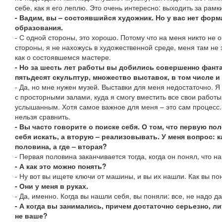
себе, как я его леплю. Это очень интересно: выходить за рамк
- Вадим, вы – состоявшийся художник. Но у вас нет фор
образования.
- С одной стороны, это хорошо. Потому что на меня никто не 
стороны, я не нахожусь в художественной среде, меня там не 
как о состоявшемся мастере.
- Но за шесть лет работы вы добились совершенно фанта
пятьдесят скульптур, множество выставок, в том числе и
- Да, но мне нужен музей. Выставки для меня недостаточно. 
с просторными залами, куда я смогу вместить все свои работы
услышанным. Хотя самое важное для меня – это сам процесс. 
нельзя сравнить.
- Вы часто говорите о поиске себя. О том, что первую п
себя искать, а вторую – реализовывать. У меня вопрос: к
половина, а где – вторая?
- Первая половина заканчивается тогда, когда он понял, что н
- А как это можно понять?
- Ну вот вы ищете ключи от машины, и вы их нашли. Как вы по
- Они у меня в руках.
- Да, именно. Когда вы нашли себя, вы поняли: все, не надо д
- А когда вы занимались, причем достаточно серьезно, л
не ваше?