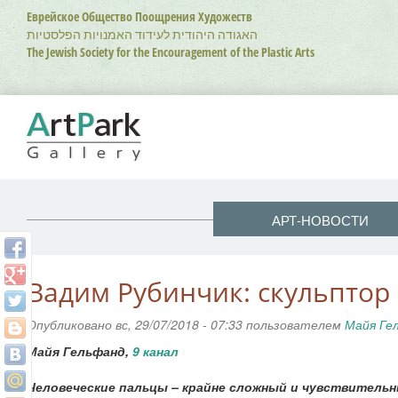
Перейти
Еврейское Общество Поощрения Художеств
к
האגודה היהודית לעידוד האמנויות הפלסטיות
основному
The Jewish Society for the Encouragement of the Plastic Arts
содержанию
АРТ-НОВОСТИ
Вадим Рубинчик: скульптор
Опубликовано вс, 29/07/2018 - 07:33 пользователем
Майя Ге
Майя Гельфанд,
9 канал
Человеческие пальцы – крайне сложный и чувствитель