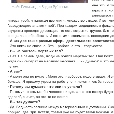
мне это. Я х
Майя Гельфанд и Вадим Рубинчик
зарплату, но
заниматься т
литературой, я написал две книги, множество стихов. И вот м
"заведующего анатомичкой". При каждом медицинском факульт
студенты проводят диссекцию, то есть вскрытие трупов. Для тог
специально обработать. И вот этим я занимаюсь последние де
- А как две такие разные сферы деятельности сочетаютс
- Это никак не связано. Это – работа, а это – творчество.
- Вы не боитесь мертвых тел?
- Нет. На самом деле, люди не боятся мертвых тел. Они боятс
когда они смотрят на мертвого человека. Они думают: и это м
пугает.
- А вас?
- А меня она не пугает. Меня это, наоборот, подстегивает. Я 
больше. Я прихожу утром на работу, они лежат и как бы говор
- Почему вы думаете, что они не успели?
- Потому что сколько бы человек ни сделал, этого всегда будет
сделал", значит, он что-то не понял.
- Вы так думаете?
- Да. Ведь есть разница между материальным и духовным. Ск
порцию, две, три. Кстати, третья уже не будет такая вкусная. 