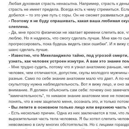
Любая духовная страсть ненасытна. Например, страсть к день
страсть не имеет предела. Всегда есть к чему стремиться. Есл
добился – то это уже путь с горы. Он не сможет развиваться д
- Поэтому я не буду спрашивать, какая ваша любимая ску
слеплена.
- Да, мне просто физически не хватает времени слепить все, чт
люблю. Но я надеюсь, что смогу сделать лучше. Мне как-то сы
прогрессировать, пока будешь видеть свои ошибки". И я вижу с
шанс сделать лучше.
- Известно, что Микеланджело тайно, под угрозой смерти
узнать, как человек устроен изнутри. А вам это знание по
- Мне трудно судить, потому что я узнал анатомию раньше, че
человек, чем отличаются, допустим, скулы молодого мужчины 
разные. Само по себе знание анатомии мало что дает. А по-
скульптору нужна наблюдательность. Вот я вижу лицо, и оно з
внимание. Я должен объяснить сам себе: почему оно замечат
"замечательность", то никакое знание анатомии мне не поможе
понять, что в нем зацепило меня, осознать это, и только потом
- Вы лепите в основном только лицо или верхнюю часть 
- Есть несколько причин. Одна из них заключается в том, что 
выразительная часть тела человека. Я бы хотел слепить челове
невозможно в силу многих обстоятельств. Но с лицами горазд