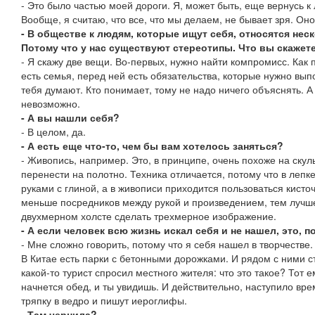
- Это было частью моей дороги. Я, может быть, еще вернусь к 
Вообще, я считаю, что все, что мы делаем, не бывает зря. Оно
- В обществе к людям, которые ищут себя, относятся не
Потому что у нас существуют стереотипы. Что вы скажете
- Я скажу две вещи. Во-первых, нужно найти компромисс. Как п
есть семья, перед ней есть обязательства, которые нужно вып
тебя думают. Кто понимает, тому не надо ничего объяснять. А
невозможно.
- А вы нашли себя?
- В целом, да.
- А есть еще что-то, чем бы вам хотелось заняться?
- Живопись, например. Это, в принципе, очень похоже на скуль
перенести на полотно. Техника отличается, потому что в леп
руками с глиной, а в живописи приходится пользоваться кисто
меньше посредников между рукой и произведением, тем лучше
двухмерном холсте сделать трехмерное изображение.
- А если человек всю жизнь искал себя и не нашел, это, 
- Мне сложно говорить, потому что я себя нашел в творчестве
В Китае есть парки с бетонными дорожками. И рядом с ними 
какой-то турист спросил местного жителя: что это такое? Тот 
начнется обед, и ты увидишь. И действительно, наступило вр
тряпку в ведро и пишут иероглифы.
- Там чернила?