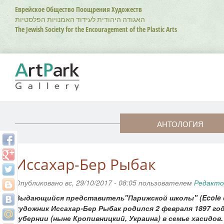
Перейти
Еврейское Общество Поощрения Художеств
к
האגודה היהודית לעידוד האמנויות הפלסטיות
основному
The Jewish Society for the Encouragement of the Plastic Arts
содержанию
АНТОЛОГИЯ
Иссахар-Бер Рыбак
Опубликовано вс, 29/10/2017 - 08:05 пользователем
Редакто
ыдающийся представитель"Парижской школы" (Ecole de
В
художник Иссахар-Бер Рыбак родился 2 февраля 1897 го
губернии (ныне Кропивницкий, Украина) в семье хасидов.