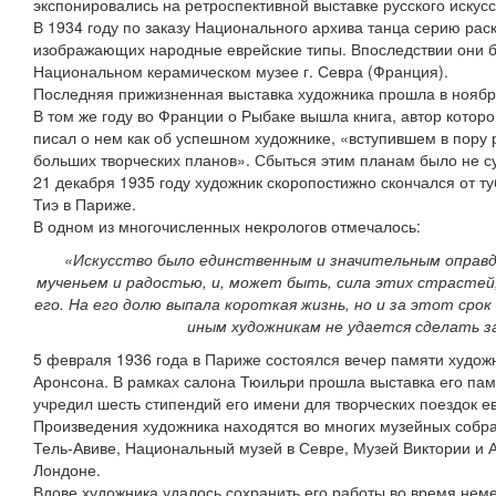
экспонировались на ретроспективной выставке русского искусс
В 1934 году по заказу Национального архива танца серию рас
изображающих народные еврейские типы. Впоследствии они б
Национальном керамическом музее г. Севра (Франция).
Последняя прижизненная выставка художника прошла в ноябре 
В том же году во Франции о Рыбаке вышла книга, автор которо
писал о нем как об успешном художнике, «вступившем в пору 
больших творческих планов». Сбыться этим планам было не с
21 декабря 1935 году художник скоропостижно скончался от т
Тиэ в Париже.
В одном из многочисленных некрологов отмечалось:
«Искусство было единственным и значительным оправд
мученьем и радостью, и, может быть, сила этих страстей,
его. На его долю выпала короткая жизнь, но и за этот срок
иным художникам не удается сделать за
5 февраля 1936 года в Париже состоялся вечер памяти художн
Аронсона. В рамках салона Тюильри прошла выставка его па
учредил шесть стипендий его имени для творческих поездок е
Произведения художника находятся во многих музейных собран
Тель-Авиве, Национальный музей в Севре, Музей Виктории и А
Лондоне.
Вдове художника удалось сохранить его работы во время нем