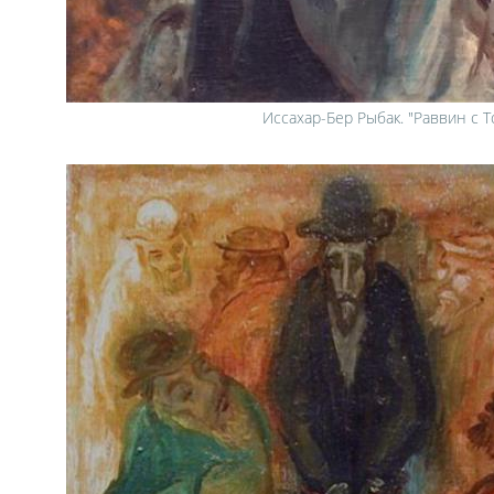
Иссахар-Бер Рыбак. "Раввин с Т