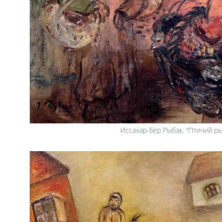
Иссахар-Бер Рыбак. "Птичий р