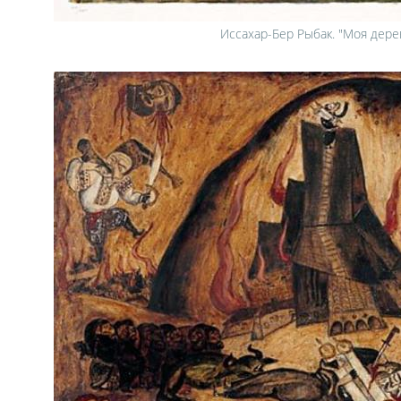
Иссахар-Бер Рыбак. "Моя дере