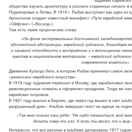
заданию Еврейског
общества изучать архитектуру и росписи старинных синагог в 
Поднепровья и Литвы. В 1919 г. Рыбак выступает как один из и
Аронсоном создает известный манифест «Пути еврейской жив
«Ойфганг» («Восход»).
Там есть такие пророческие слова:
«На фоне экстремальных достижений западноевропей
абсолютной абстракции, еврейский художник, благодаря е
и наивной способности к восприятию и к воплощению сво
чувства в национальном материале, – еврейский художник
современной живописи».
Движение Культур-Лиги, в котором Рыбак принимал самое акти
«ренессанс еврейского искусства».
В 1919 году художник переехал в Москву, где зарабатывал экс
революционные плакаты и оформлял праздники. Тогда же нап
еврейских погромов.
В 1921 году выехал в Берлин, где через год вышел в свет аль
разрушенный дом». Альбом завершал текст на идише за подп
«Так мне сказал наш ребе: “Не надо печалиться, мой мал
делать кому-то зло. А если ты весел, то и мир 
Интересно, что все рисунки в альбоме датированы 1917 годом