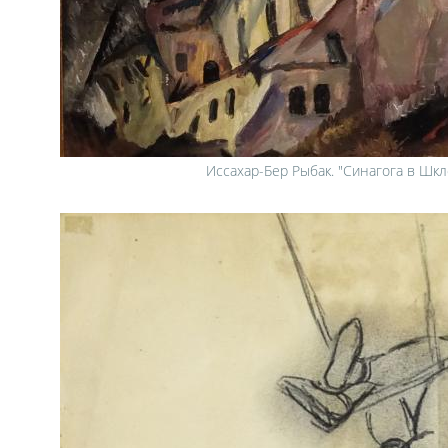
Иссахар-Бер Рыбак. "Синагога в Шкл