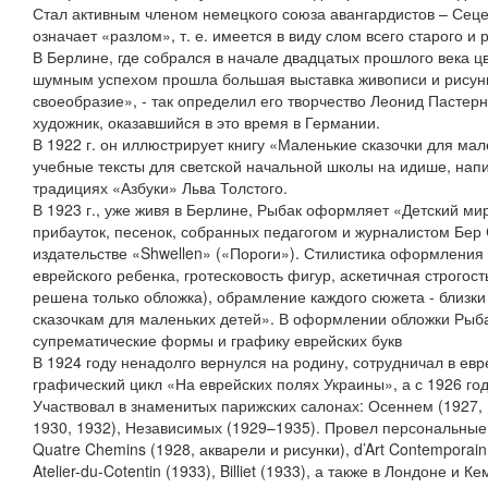
Стал активным членом немецкого союза авангардистов – Сеце
означает «разлом», т. е. имеется в виду слом всего старого и
В Берлине, где собрался в начале двадцатых прошлого века цв
шумным успехом прошла большая выставка живописи и рисунк
своеобразие», - так определил его творчество Леонид Пастерн
художник, оказавшийся в это время в Германии.
В 1922 г. он иллюстрирует книгу «Маленькие сказочки для мал
учебные тексты для светской начальной школы на идише, нап
традициях «Азбуки» Льва Толстого.
В 1923 г., уже живя в Берлине, Рыбак оформляет «Детский ми
прибауток, песенок, собранных педагогом и журналистом Бер
издательстве «Shwellen» («Пороги»). Стилистика оформления к
еврейского ребенка, гротесковость фигур, аскетичная строгост
решена только обложка), обрамление каждого сюжета - близк
сказочкам для маленьких детей». В оформлении обложки Рыб
супрематические формы и графику еврейских букв
В 1924 году ненадолго вернулся на родину, сотрудничал в евр
графический цикл «На еврейских полях Украины», а с 1926 го
Участвовал в знаменитых парижских салонах: Осеннем (1927, 
1930, 1932), Независимых (1929–1935). Провел персональные
Quatre Chemins (1928, акварели и рисунки), d’Art Contemporain 
Atelier-du-Cotentin (1933), Billiet (1933), а также в Лондоне и