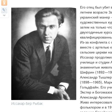
Его отец был убит 
летнем возрасте За
украинский манер -
художественных ку
затем на только чт
двухгодичные курс
квалифицированны
Из-за конфликта с
вместе с артелью 
сельские церкви н
Иссахар продолжил
училище и студии 
знаменитые живоп
Шифрин (1892—196
Александр Тышлер
(1898—1965), Мар
Гольдфайн. Его уч
Экстер и Богомазов
Александр Архипен
Живо интересовалс
Иссахар-Бер Рыбак
фольклором и в 191