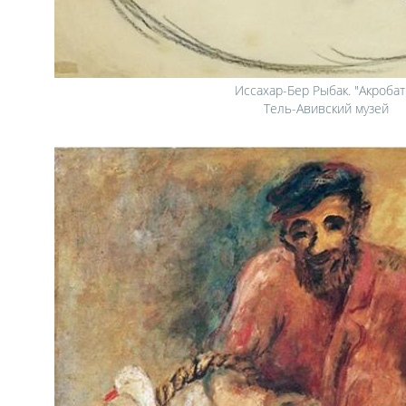
Иссахар-Бер Рыбак. "Акробат
Тель-Авивский музей