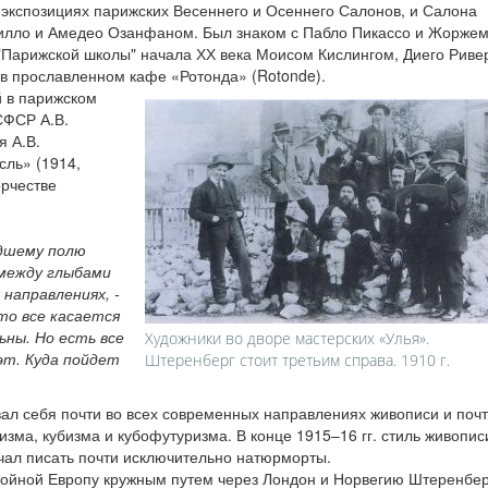
 экспозициях парижских Весеннего и Осеннего Салонов, и Салона
илло и Амедео Озанфаном. Был знаком с Пабло Пикассо и Жорже
"Парижской школы" начала ХХ века Моисом Кислингом, Диего Риве
в прославленном кафе «Ротонда» (Rotonde).
й в парижском
СФСР А.В.
я А.В.
сль» (1914,
орчестве
едшему полю
между глыбами
направлениях, -
то все касается
ны. Но есть все
Художники во дворе мастерских «Улья».
эт. Куда пойдет
Штеренберг стоит третьим справа. 1910 г.
л себя почти во всех современных направлениях живописи и почт
ма, кубизма и кубофутуризма. В конце 1915–16 гг. стиль живопис
чал писать почти исключительно натюрморты.
войной Европу кружным путем через Лондон и Норвегию Штеренбер