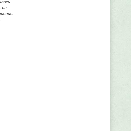
илось
, не
зрения.
.