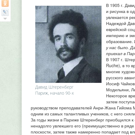
В 1905 г. Дав
и рисунка в о
увлекается р
Надеждой Дави
еврейской соц
империю и эми
образование. 
у нас было. Д
приехал в Пар
В 1907 г. Ште
Ruche), в то 
многие художн
русского аван
Иосиф Чайков
Давид Штеренберг
Модильяни, Ле
Париж, начало 90-х
Некоторое вре
затем поступа
руководством преподавателей Анри-Жана Гийома Ма
одним из самых талантливых учеников, с него снял
За годы жизни в Париже Штеренберг приобщился к ф
ненадолго увлекшего его (преимущественно в ряде
плоскости, затем также намеренно попадает под вл