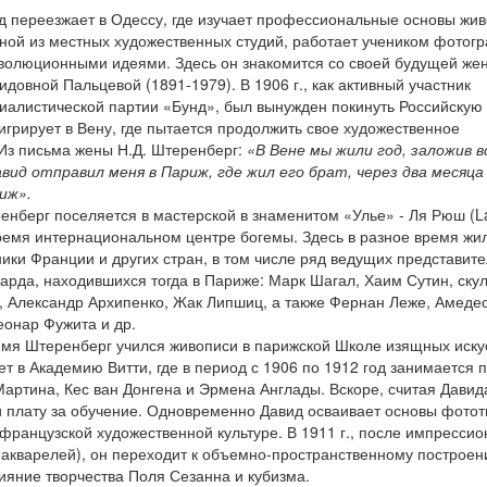
ид переезжает в Одессу, где изучает профессиональные основы жи
дной из местных художественных студий, работает учеником фотог
еволюционными идеями. Здесь он знакомится со своей будущей же
довной Пальцевой (1891-1979). В 1906 г., как активный участник
иалистической партии «Бунд», был вынужден покинуть Российскую
грирует в Вену, где пытается продолжить свое художественное
Из письма жены Н.Д. Штеренберг:
«В Вене мы жили год, заложив в
авид отправил меня в Париж, где жил его брат, через два месяца
иж».
ренберг поселяется в мастерской в знаменитом «Улье» - Ля Рюш (L
время интернациональном центре богемы. Здесь в разное время жи
ики Франции и других стран, в том числе ряд ведущих представит
гарда, находившихся тогда в Париже: Марк Шагал, Хаим Сутин, ску
, Александр Архипенко, Жак Липшиц, а также Фернан Леже, Амеде
онар Фужита и др.
мя Штеренберг учился живописи в парижской Школе изящных искус
ет в Академию Витти, где в период с 1906 по 1912 год занимается 
ртина, Кес ван Донгена и Эрмена Англады. Вскоре, считая Давид
и плату за обучение. Одновременно Давид осваивает основы фотот
ранцузской художественной культуре. В 1911 г., после импрессио
 акварелей), он переходит к объемно-пространственному построен
ияние творчества Поля Сезанна и кубизма.