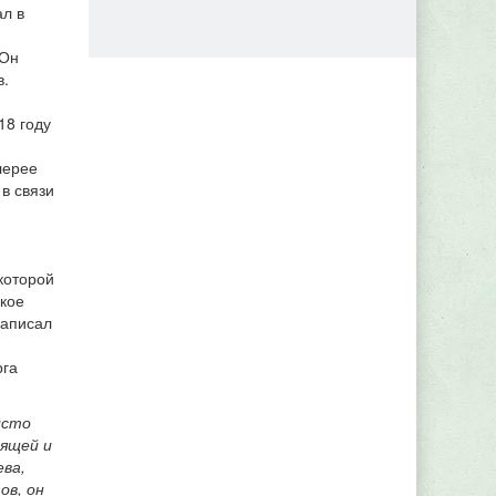
ал в
 Он
в.
18 году
лерее
в связи
 которой
ское
написал
рга
исто
тящей и
ва,
ов, он