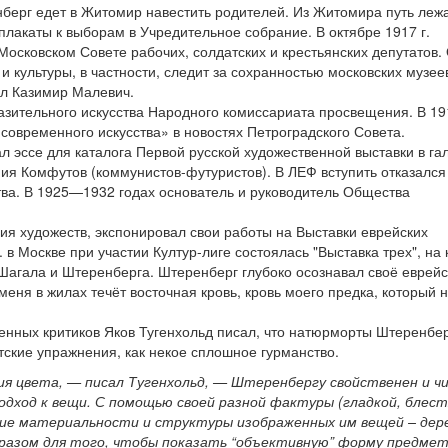
нберг едет в Житомир навестить родителей. Из Житомира путь леж
плакаты к выборам в Учредительное собрание. В октябре 1917 г.
осковском Совете рабочих, солдатских и крестьянских депутатов.
 культуры, в частности, следит за сохранностью московских музее
л Казимир Малевич.
зительного искусства Народного комиссариата просвещения. В 19
современного искусства» в новостях Петроградского Совета.
 эссе для каталога Первой русской художественной выставки в га
я Комфутов (коммунистов-футуристов). В ЛЕФ вступить отказался 
тва. В 1925—1932 годах основатель и руководитель Общества
я художеств, экспонировал свои работы на Выставки еврейских
. в Москве при участии Култур-лиге состоялась "Выставка трех", на
Шагала и Штеренберга. Штеренберг глубоко осознавал своё еврей
еня в жилах течёт восточная кровь, кровь моего предка, который 
енных критиков Яков Тугенхольд писал, что натюрморты Штеренбе
тские упражнения, как некое сплошное гурманство.
я цвета, — писал Тугенхольд, — Штеренбергу свойственен и ч
одход к вещи. С помощью своей разной фактуры (гладкой, блес
ие материальности и структуры изображенных им вещей – дере
разом для того, чтобы показать “объективную” форму предмет