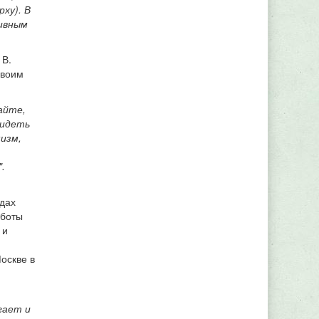
ху). В
ивным
 В.
Своим
айте,
видеть
изм,
.
одах
аботы
 и
оскве в
гает и