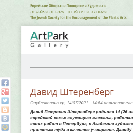
Перейти
Еврейское Общество Поощрения Художеств
к
האגודה היהודית לעידוד האמנויות הפלסטיות
основному
The Jewish Society for the Encouragement of the Plastic Arts
содержанию
Давид Штеренберг
Опубликовано ср, 14/07/2021 - 14:54 пользовател
Давид Петрович Штеренберг родился 14 (26 ию
еврейской семье служащего магазина, работав
своих работ в Петербург, в Академию художес
принятым туда в качестве учащегося. Давиду 