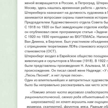
женой возвращается в Россию, в Петроград. Штере
Москву, здесь нашлась временная работа – делать 
Штеренберга назначают на должность художника в М
занимается вопросами охраны памятников истории и
Председателем Художественного отдела Совета бы
С 1918 по 1920 он был заведующим отделом изобра
он опубликовал свою программную статью «Задачи 
С 1920 по 1930 преподавал во ВХУТЕМАСе. Написал
Ван Димена, в Берлине. Был участником объединени
с отрицанием теоретиками ЛЕФа станкового искусс
станковистов (ОСТ).
Штеренберг входил в Еврейское общество поощрени
живописцев и скульпторов в Москве (1918). В 1922 г
были представлены произведения Н. Альтмана, М. 
происхождение. Он писал своей жене Надежде: «У м
„Песнь Песней“, и нет лучше песни».
Один из влиятельнейших и авторитетных художеств
было бы неправильно рассматривать как чисто эсте
«Помимо этого чисто вкусового сладострасти
рационалистический, своего рода объективный п
шероховатой) он хочет внушить нам ощущен
мрамора, скатертей, фруктов, мяса. Равным об