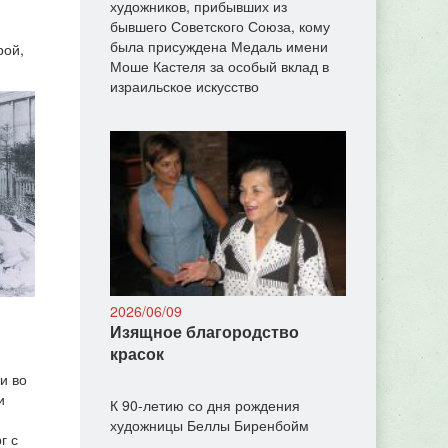
художников, прибывших из
бывшего Советского Союза, кому
м
была присуждена Медаль имени
рой,
Моше Кастеля за особый вклад в
израильское искусство
2026/06/09
Изящное благородство
красок
и во
и
К 90-летию со дня рождения
художницы Беллы Биренбойм
г с