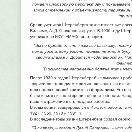
ломает иллюзорную перспективу и показывает их 
этом стремлении к объективности парижанин 
“прими
Среди учеников Штеренберга такие известные россий
Вильямс, А. Д. Гончаров и другие. В 1930 году Шт
ученикам во ВХУТЕМАСе он говорил:
"Вы не думайте, что я вам все расскажу, покаж
пожалуйста, кому угодно, только не мне. Я буд
своими глазами. Добиться «сделанности». Ни
фактур
"В искусстве непременно должна жить мысл
После 1930-х годов Штеренберг был вынужден работ
творчество стало диаметрально расходиться с изме
подвергался резкой критике за формализм. Его нез
были изъяты из поля зрения общественности. Напа
нашли отражение в его поздних работах.
В годы войны эвакуировался в Иркутск, работал в 
1927, 1959, 1978 и 1991 гг.
В последние годы жизни Штеренберг создал серию 
"Я считаю, – говорил Давид Петрович, – что ху