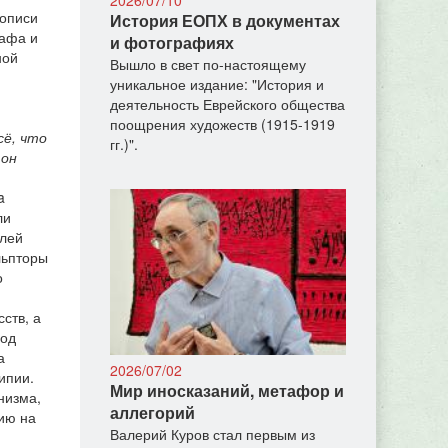
вописи
История ЕОПХ в документах
рафа и
и фотографиях
ной
Вышло в свет по-настоящему
уникальное издание: "История и
деятельность Еврейского общества
поощрения художеств (1915-1919
сё, что
гг.)".
 он
a
ли
елей
льпторы
о
ств, а
под
а
2026/07/02
ипии.
Мир иносказаний, метафор и
низма,
аллегорий
ию на
Валерий Куров стал первым из