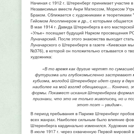
Начиная с 1912 г. Штеренберг принимает участие в
Независимых вместе Анри Матиссом, Морисом Утр
Браком. Сближается с художниками и теоретиками 
Гийомом Аполлинером и др., с которыми общается 
В мае 1914 г. Давида Штеренберга в его мастерско
«Улье» посещает будущий Нарком просвещения Р
Луначарский. После этого знакомства выходит стать
Луначарского о Штеренберге в газете «Киевская мы
№376), в которой он положительно отзывается о тв
художника:
«В то время как другие чертят по сумасш
футуризма или глубокомысленно застревают 
кубизма, молодой Штеренберг идет сразу в двух 
наиболее на мой взгляд обещающих… Конечно, э
формы. Покамест искания Штеренберга формаль
признаки, что это не только живописец, но и по
этот поэт – увидим».
В период пребывания в Париже Штеренберг пробова
всех жанрах. Наиболее сильным было влияние фовиз
Штеренберга кардинально изменился. Художник на
В июле 1917 г. через охваченную Первой мировой 