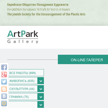
Перейти
Еврейское Общество Поощрения Художеств
к
האגודה היהודית לעידוד האמנויות הפלסטיות
основному
The Jewish Society for the Encouragement of the Plastic Arts
содержанию
ON-LINE ГАЛЕРЕЯ
ВСЕ РАБОТЫ (899)
ЖИВОПИСЬ (635)
СКУЛЬПТУРА (44)
ГРАФИКА (75)