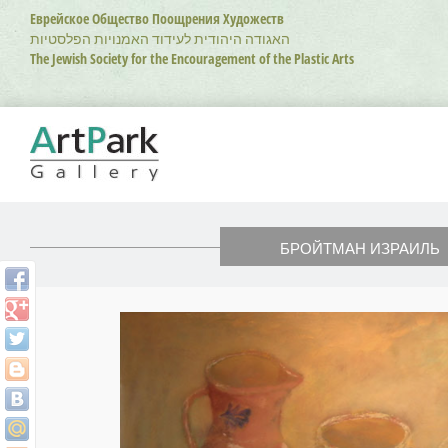
Перейти
Еврейское Общество Поощрения Художеств
к
האגודה היהודית לעידוד האמנויות הפלסטיות
основному
The Jewish Society for the Encouragement of the Plastic Arts
содержанию
БРОЙТМАН ИЗРАИЛЬ