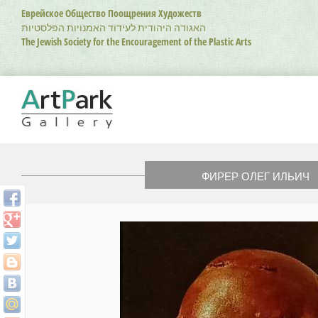
Перейти
Еврейское Общество Поощрения Художеств
к
האגודה היהודית לעידוד האמנויות הפלסטיות
основному
The Jewish Society for the Encouragement of the Plastic Arts
содержанию
ФИРЕР ОЛЕГ ИЛЬИЧ