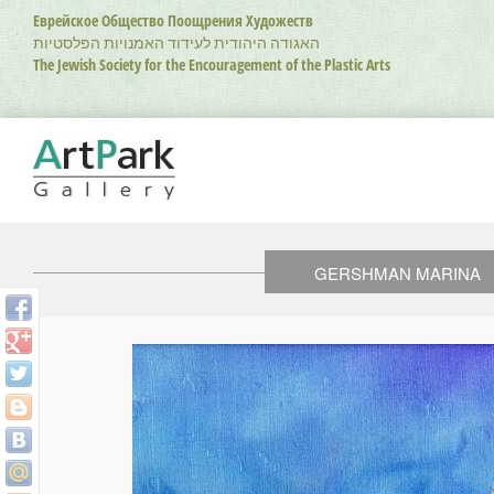
Перейти
Еврейское Общество Поощрения Художеств
к
האגודה היהודית לעידוד האמנויות הפלסטיות
основному
The Jewish Society for the Encouragement of the Plastic Arts
содержанию
GERSHMAN MARINA