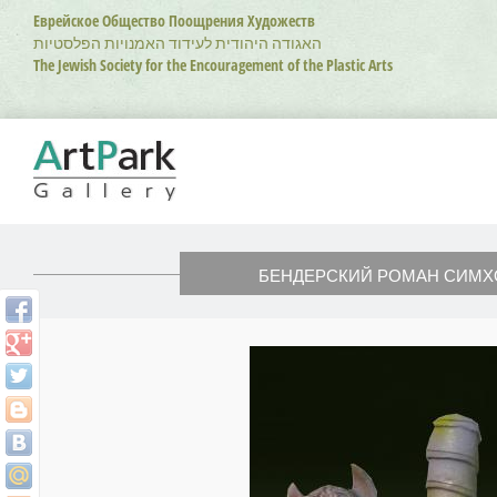
Перейти
Еврейское Общество Поощрения Художеств
к
האגודה היהודית לעידוד האמנויות הפלסטיות
основному
The Jewish Society for the Encouragement of the Plastic Arts
содержанию
БЕНДЕРСКИЙ РОМАН СИМХ