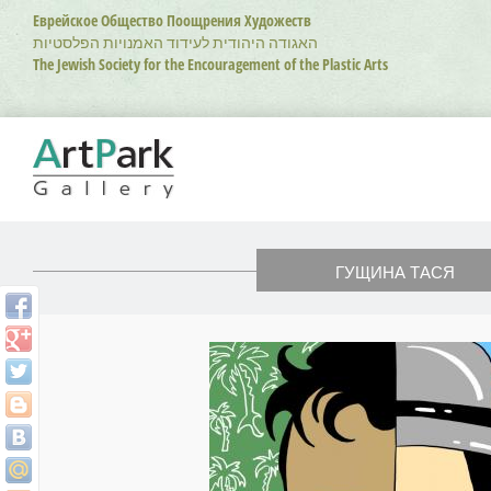
Перейти
Еврейское Общество Поощрения Художеств
к
האגודה היהודית לעידוד האמנויות הפלסטיות
основному
The Jewish Society for the Encouragement of the Plastic Arts
содержанию
ГУЩИНА ТАСЯ