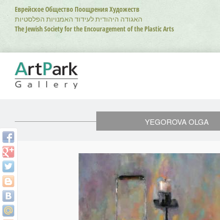
Перейти
Еврейское Общество Поощрения Художеств
к
האגודה היהודית לעידוד האמנויות הפלסטיות
основному
The Jewish Society for the Encouragement of the Plastic Arts
содержанию
YEGOROVA OLGA