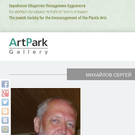
Перейти
Еврейское Общество Поощрения Художеств
к
האגודה היהודית לעידוד האמנויות הפלסטיות
основному
The Jewish Society for the Encouragement of the Plastic Arts
содержанию
МИХАЙЛОВ СЕРГЕЙ