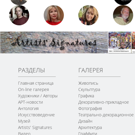
РАЗДЕЛЫ
ГАЛЕРЕЯ
Главная страница
Живопись
On-line галерея
Скульптура
Художники / Авторы
Графика
АРТ-новости
Декоративно-прикладное
Антология
Фотография
Искусствоведение
Театрально-декорационное
Музей
Дизайн
Artists' Signatures
Архитектура
Видео
Граффити