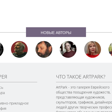
НОВЫЕ АВТОРЫ
РЕЯ
ЧТО ТАКОЕ ARTPARK?
ArtPark - это галерея Еврейского
сь
общества поощрения художеств,
ура
представляющая художников,
скульпторов, графиков, дизайнеро
ивно-прикладное
людей других творческих профес
афия