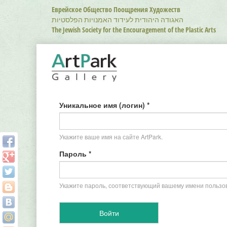
Перейти
Еврейское Общество Поощрения Художеств
к
האגודה היהודית לעידוד האמנויות הפלסטיות
основному
The Jewish Society for the Encouragement of the Plastic Arts
содержанию
Уникальное имя (логин)
*
Укажите ваше имя на сайте ArtPark.
Пароль
*
Укажите пароль, соответствующий вашему имени пользо
Войти